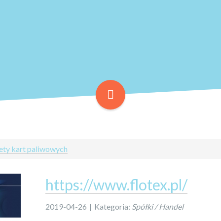
ety kart paliwowych
https://www.flotex.pl/
2019-04-26
|
Kategoria:
Spółki / Handel