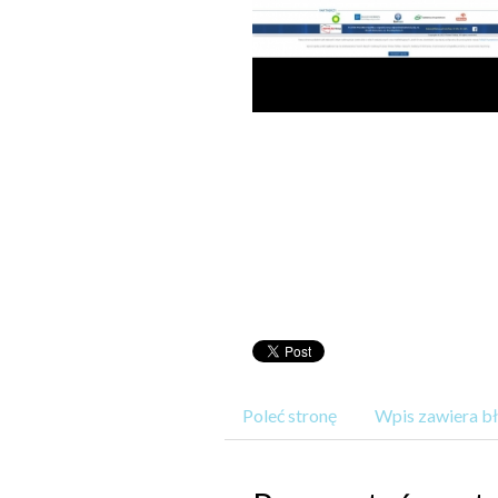
Poleć stronę
Wpis zawiera b