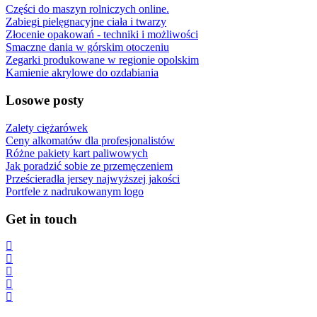
Części do maszyn rolniczych online.
Zabiegi pielęgnacyjne ciała i twarzy
Złocenie opakowań - techniki i możliwości
Smaczne dania w górskim otoczeniu
Zegarki produkowane w regionie opolskim
Kamienie akrylowe do ozdabiania
Losowe posty
Zalety ciężarówek
Ceny alkomatów dla profesjonalistów
Różne pakiety kart paliwowych
Jak poradzić sobie ze przemęczeniem
Prześcieradła jersey najwyższej jakości
Portfele z nadrukowanym logo
Get in touch