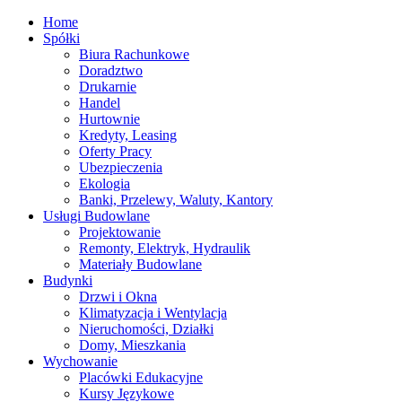
Home
Spółki
Biura Rachunkowe
Doradztwo
Drukarnie
Handel
Hurtownie
Kredyty, Leasing
Oferty Pracy
Ubezpieczenia
Ekologia
Banki, Przelewy, Waluty, Kantory
Usługi Budowlane
Projektowanie
Remonty, Elektryk, Hydraulik
Materiały Budowlane
Budynki
Drzwi i Okna
Klimatyzacja i Wentylacja
Nieruchomości, Działki
Domy, Mieszkania
Wychowanie
Placówki Edukacyjne
Kursy Językowe