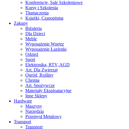
Konferencje, Sale Szkoleniowe
Kursy i Szkolenia
Tłumaczenia
Książki, Czasopisma
Zakupy
Biżuteria
Dla Dzieci
Meble
Wyposażenie Wnętrz
Wyposażenie Łazienki
Odzież
Sport
Elektronika, RTV, AGD
Art. Dla Zwierząt
Ogród, Rośliny
Chemia
Art. Spożywcze
Materiały Eksploatacyjne
Inne Sklepy
Hardware
Maszyny
Narzędzia
Przemysł Metalowy
Transport
Transport