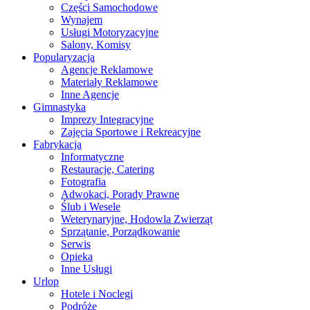
Części Samochodowe
Wynajem
Usługi Motoryzacyjne
Salony, Komisy
Popularyzacja
Agencje Reklamowe
Materiały Reklamowe
Inne Agencje
Gimnastyka
Imprezy Integracyjne
Zajęcia Sportowe i Rekreacyjne
Fabrykacja
Informatyczne
Restauracje, Catering
Fotografia
Adwokaci, Porady Prawne
Ślub i Wesele
Weterynaryjne, Hodowla Zwierząt
Sprzątanie, Porządkowanie
Serwis
Opieka
Inne Usługi
Urlop
Hotele i Noclegi
Podróże