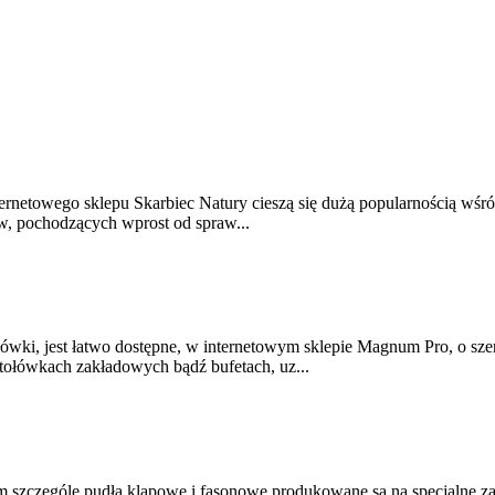
ternetowego sklepu Skarbiec Natury cieszą się dużą popularnością wśr
ów, pochodzących wprost od spraw...
wki, jest łatwo dostępne, w internetowym sklepie Magnum Pro, o szero
tołówkach zakładowych bądź bufetach, uz...
m szczególe pudła klapowe i fasonowe produkowane są na specjalne za