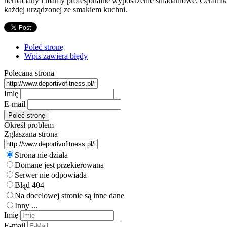
herbaciany i mamy profesjonalne wyposażenie śniadaniowe. Cerami
każdej urządzonej ze smakiem kuchni.
Poleć stronę
Wpis zawiera błędy
Polecana strona
Imię
E-mail
Określ problem
Zgłaszana strona
Strona nie działa
Domane jest przekierowana
Serwer nie odpowiada
Błąd 404
Na docelowej stronie są inne dane
Inny ...
Imię
E-mail