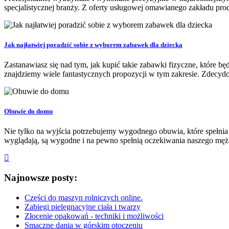
specjalistycznej branży. Z oferty usługowej omawianego zakładu prod
Jak najłatwiej poradzić sobie z wyborem zabawek dla dziecka
Zastanawiasz się nad tym, jak kupić takie zabawki fizyczne, które
znajdziemy wiele fantastycznych propozycji w tym zakresie. Zdecydowa
Obuwie do domu
Nie tylko na wyjścia potrzebujemy wygodnego obuwia, które spełnia 
wyglądają, są wygodne i na pewno spełnią oczekiwania naszego męż
Najnowsze posty:
Części do maszyn rolniczych online.
Zabiegi pielęgnacyjne ciała i twarzy
Złocenie opakowań - techniki i możliwości
Smaczne dania w górskim otoczeniu