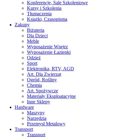
Konferencje, Sale Szkoleniowe
Kursy i Szkolenia
Tłumaczenia
Książki, Czasopisma
Zakupy
Biżuteria
Dla Dzieci
Meble
Wyposażenie Wnętrz
Wyposażenie Łazienki
Odzież
Sport
Elektronika, RTV, AGD
Art. Dla Zwierząt
Ogród, Rośliny
Chemia
Art. Spożywcze
Materiały Eksploatacyjne
Inne Sklepy
Hardware
Maszyny
Narzędzia
Przemysł Metalowy
Transport
Transport