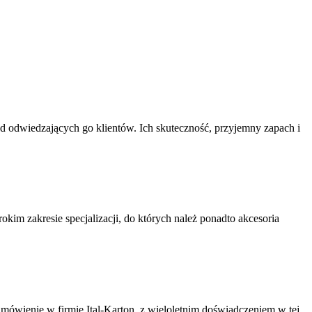
ód odwiedzających go klientów. Ich skuteczność, przyjemny zapach i
kim zakresie specjalizacji, do których należ ponadto akcesoria
mówienie w firmie Ital-Karton, z wieloletnim doświadczeniem w tej