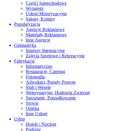
Części Samochodowe
Wynajem
Usługi Motoryzacyjne
Salony, Komisy
Popularyzacja
Agencje Reklamowe
Materiały Reklamowe
Inne Agencje
Gimnastyka
Imprezy Integracyjne
Zajęcia Sportowe i Rekreacyjne
Fabrykacja
Informatyczne
Restauracje, Catering
Fotografia
Adwokaci, Porady Prawne
Ślub i Wesele
Weterynaryjne, Hodowla Zwierząt
Sprzątanie, Porządkowanie
Serwis
Opieka
Inne Usługi
Urlop
Hotele i Noclegi
Podróże