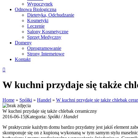
Wypoczynek
Odnowa Biologiczna
Dietetyka, Odchudzanie
Kosmetyki
Leczenie
Salony Kosmetyczne
Sprzęt Medyczny
Domeny
Oprogramowanie
Strony Internetowe
Kontakt
W kuchni przydaje się także ch
Home
»
Spółki
»
Handel
»
W kuchni przydaje się także chlebak cer
W kuchni przydaje się także chlebak ceramiczny
2016-06-15
|
Kategoria:
Spółki / Handel
W praktycznie każdym domu bardzo przydatny jest jakiś element zabe
skomponuje się on z kupioną wykonaną w tym samym stylu maselnic