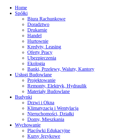
Home
Spółki
Biura Rachunkowe
Doradztwo
Drukarnie
Handel
Hurtownie
Kredyty, Leasing
Oferty Pracy
Ubezpieczenia
Ekologia
Banki, Przelewy, Waluty, Kantory
Usługi Budowlane
Projektowanie
Remonty, Elektryk, Hydraulik
Materiały Budowlane
Budynki
Drzwi i Okna
Klimatyzacja i Wentylacja
Nieruchomości, Działki
Domy, Mieszkania
Wychowanie
Placówki Edukacyjne
Kursy Językowe