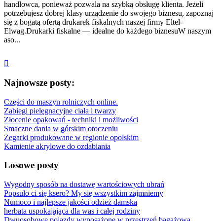
handlowca, ponieważ pozwala na szybką obsługę klienta. Jeżeli
potrzebujesz dobrej klasy urządzenie do swojego biznesu, zapoznaj
się z bogatą ofertą drukarek fiskalnych naszej firmy Eltel-
Elwag.Drukarki fiskalne — idealne do każdego biznesuW naszym
aso...
Najnowsze posty:
Części do maszyn rolniczych online.
Zabiegi pielęgnacyjne ciała i twarzy
Złocenie opakowań - techniki i możliwości
Smaczne dania w górskim otoczeniu
Zegarki produkowane w regionie opolskim
Kamienie akrylowe do ozdabiania
Losowe posty
Wygodny sposób na dostawę wartościowych ubrań
Popsuło ci się ksero? My się wszystkim zajmniemy
Numoco i najlepsze jakości odzież damska
herbata uspokajająca dla was i całej rodziny
Dwuosobowe pojazdy wyposażone w przestrzeń bagażową