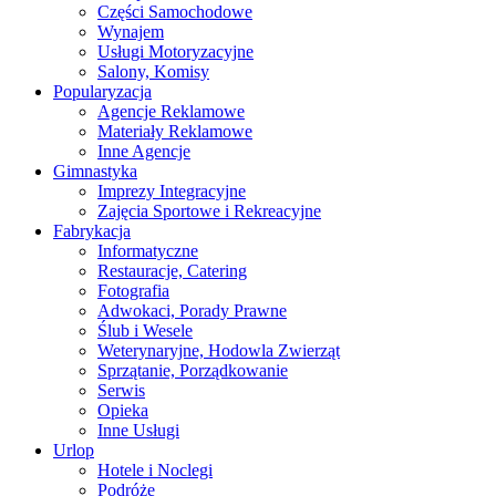
Części Samochodowe
Wynajem
Usługi Motoryzacyjne
Salony, Komisy
Popularyzacja
Agencje Reklamowe
Materiały Reklamowe
Inne Agencje
Gimnastyka
Imprezy Integracyjne
Zajęcia Sportowe i Rekreacyjne
Fabrykacja
Informatyczne
Restauracje, Catering
Fotografia
Adwokaci, Porady Prawne
Ślub i Wesele
Weterynaryjne, Hodowla Zwierząt
Sprzątanie, Porządkowanie
Serwis
Opieka
Inne Usługi
Urlop
Hotele i Noclegi
Podróże