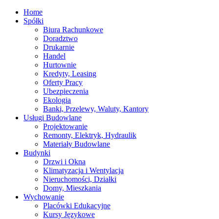
Home
Spółki
Biura Rachunkowe
Doradztwo
Drukarnie
Handel
Hurtownie
Kredyty, Leasing
Oferty Pracy
Ubezpieczenia
Ekologia
Banki, Przelewy, Waluty, Kantory
Usługi Budowlane
Projektowanie
Remonty, Elektryk, Hydraulik
Materiały Budowlane
Budynki
Drzwi i Okna
Klimatyzacja i Wentylacja
Nieruchomości, Działki
Domy, Mieszkania
Wychowanie
Placówki Edukacyjne
Kursy Językowe