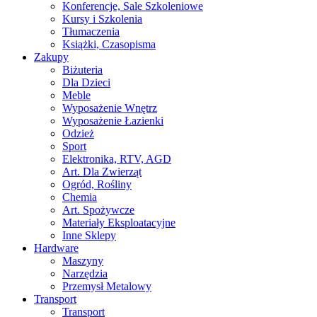
Konferencje, Sale Szkoleniowe
Kursy i Szkolenia
Tłumaczenia
Książki, Czasopisma
Zakupy
Biżuteria
Dla Dzieci
Meble
Wyposażenie Wnętrz
Wyposażenie Łazienki
Odzież
Sport
Elektronika, RTV, AGD
Art. Dla Zwierząt
Ogród, Rośliny
Chemia
Art. Spożywcze
Materiały Eksploatacyjne
Inne Sklepy
Hardware
Maszyny
Narzędzia
Przemysł Metalowy
Transport
Transport