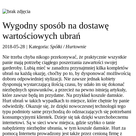
Wygodny sposób na dostawę
wartościowych ubrań
2018-05-28
|
Kategoria:
Spółki / Hurtownie
Nie trzeba chyba nikogo przekonywać, że praktycznie wszystkie
panie mają potrzebę ciągłego poszerzania zawartości swojej
garderoby. Lubią mieć w zanadrzu przynajmniej kilka kompletów
ubrań na każdą okazję, choćby po to, by dysponować możliwością
doboru odpowiedniej stylizacji. Nie zawsze jednak kobiety
dysponują wystarczającą ilością czasu, by udało im się dokonać
niezbędnych sprawunków, a przecież na pewno istnieją artykuły,
które zawsze będą im przydatne. Na przykład koszule damskie.
Hurt ubrań w takich wypadkach to miejsce, które chętnie by panie
odwiedziły. Okazuje się, że dzięki nowoczesnej technologii tego
typu podmioty same przychodzą do odznaczających się potrzebami
konsumpcyjnymi klientek. Dzieje się tak dzięki wszechobecnemu
internetowi. Są w sieci www miejsca, gdzie szybko o tanie
nabędziemy niezbędne ubrania, w tym koszule damskie. Hurt za
pomocą Internetu prowadzony jest także przez cenioną firmę z