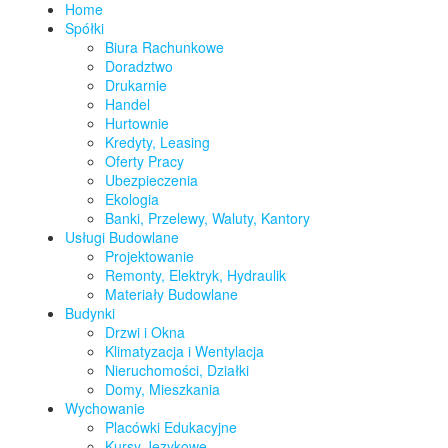
Home
Spółki
Biura Rachunkowe
Doradztwo
Drukarnie
Handel
Hurtownie
Kredyty, Leasing
Oferty Pracy
Ubezpieczenia
Ekologia
Banki, Przelewy, Waluty, Kantory
Usługi Budowlane
Projektowanie
Remonty, Elektryk, Hydraulik
Materiały Budowlane
Budynki
Drzwi i Okna
Klimatyzacja i Wentylacja
Nieruchomości, Działki
Domy, Mieszkania
Wychowanie
Placówki Edukacyjne
Kursy Językowe