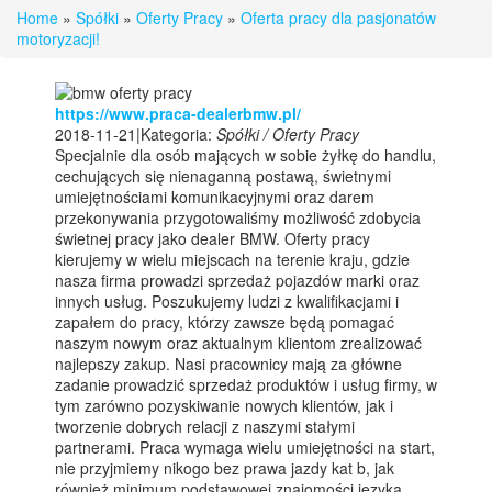
Home
»
Spółki
»
Oferty Pracy
»
Oferta pracy dla pasjonatów
motoryzacji!
https://www.praca-dealerbmw.pl/
2018-11-21
|
Kategoria:
Spółki / Oferty Pracy
Specjalnie dla osób mających w sobie żyłkę do handlu,
cechujących się nienaganną postawą, świetnymi
umiejętnościami komunikacyjnymi oraz darem
przekonywania przygotowaliśmy możliwość zdobycia
świetnej pracy jako dealer BMW. Oferty pracy
kierujemy w wielu miejscach na terenie kraju, gdzie
nasza firma prowadzi sprzedaż pojazdów marki oraz
innych usług. Poszukujemy ludzi z kwalifikacjami i
zapałem do pracy, którzy zawsze będą pomagać
naszym nowym oraz aktualnym klientom zrealizować
najlepszy zakup. Nasi pracownicy mają za główne
zadanie prowadzić sprzedaż produktów i usług firmy, w
tym zarówno pozyskiwanie nowych klientów, jak i
tworzenie dobrych relacji z naszymi stałymi
partnerami. Praca wymaga wielu umiejętności na start,
nie przyjmiemy nikogo bez prawa jazdy kat b, jak
również minimum podstawowej znajomości języka