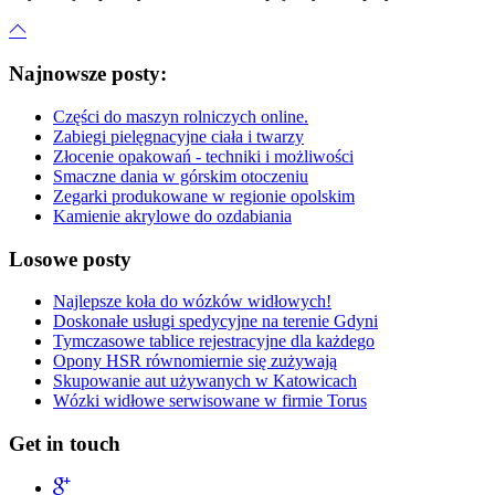
Najnowsze posty:
Części do maszyn rolniczych online.
Zabiegi pielęgnacyjne ciała i twarzy
Złocenie opakowań - techniki i możliwości
Smaczne dania w górskim otoczeniu
Zegarki produkowane w regionie opolskim
Kamienie akrylowe do ozdabiania
Losowe posty
Najlepsze koła do wózków widłowych!
Doskonałe usługi spedycyjne na terenie Gdyni
Tymczasowe tablice rejestracyjne dla każdego
Opony HSR równomiernie się zużywają
Skupowanie aut używanych w Katowicach
Wózki widłowe serwisowane w firmie Torus
Get in touch