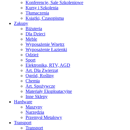
Konferencje, Sale Szkoleniowe
Kursy i Szkolenia
Tłumaczenia
Książki, Czasopisma
Zakupy
Biżuteria
Dla Dzieci
Meble
Wyposażenie Wnętrz
Wyposażenie Łazienki
Odzież
Sport
Elektronika, RTV, AGD
Art. Dla Zwierząt
Ogród, Rośliny
Chemia
Art. Spożywcze
Materiały Eksploatacyjne
Inne Sklepy
Hardware
Maszyny
Narzędzia
Przemysł Metalowy
Transport
Transport