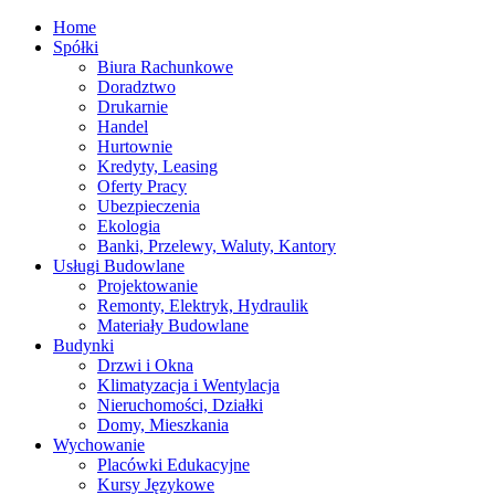
Home
Spółki
Biura Rachunkowe
Doradztwo
Drukarnie
Handel
Hurtownie
Kredyty, Leasing
Oferty Pracy
Ubezpieczenia
Ekologia
Banki, Przelewy, Waluty, Kantory
Usługi Budowlane
Projektowanie
Remonty, Elektryk, Hydraulik
Materiały Budowlane
Budynki
Drzwi i Okna
Klimatyzacja i Wentylacja
Nieruchomości, Działki
Domy, Mieszkania
Wychowanie
Placówki Edukacyjne
Kursy Językowe