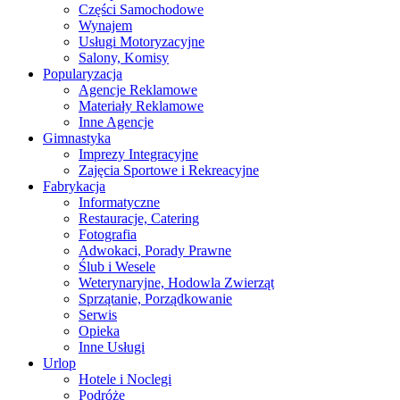
Części Samochodowe
Wynajem
Usługi Motoryzacyjne
Salony, Komisy
Popularyzacja
Agencje Reklamowe
Materiały Reklamowe
Inne Agencje
Gimnastyka
Imprezy Integracyjne
Zajęcia Sportowe i Rekreacyjne
Fabrykacja
Informatyczne
Restauracje, Catering
Fotografia
Adwokaci, Porady Prawne
Ślub i Wesele
Weterynaryjne, Hodowla Zwierząt
Sprzątanie, Porządkowanie
Serwis
Opieka
Inne Usługi
Urlop
Hotele i Noclegi
Podróże