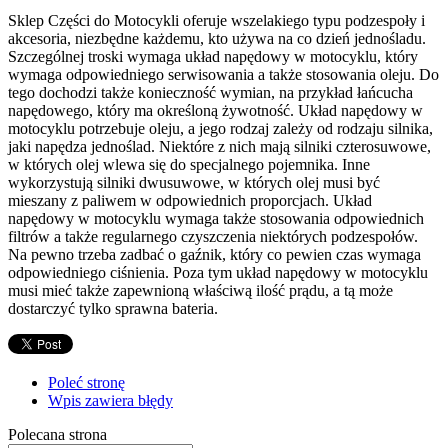
Sklep Części do Motocykli oferuje wszelakiego typu podzespoły i
akcesoria, niezbędne każdemu, kto używa na co dzień jednośladu.
Szczególnej troski wymaga układ napędowy w motocyklu, który
wymaga odpowiedniego serwisowania a także stosowania oleju. Do
tego dochodzi także konieczność wymian, na przykład łańcucha
napędowego, który ma określoną żywotność. Układ napędowy w
motocyklu potrzebuje oleju, a jego rodzaj zależy od rodzaju silnika,
jaki napędza jednoślad. Niektóre z nich mają silniki czterosuwowe,
w których olej wlewa się do specjalnego pojemnika. Inne
wykorzystują silniki dwusuwowe, w których olej musi być
mieszany z paliwem w odpowiednich proporcjach. Układ
napędowy w motocyklu wymaga także stosowania odpowiednich
filtrów a także regularnego czyszczenia niektórych podzespołów.
Na pewno trzeba zadbać o gaźnik, który co pewien czas wymaga
odpowiedniego ciśnienia. Poza tym układ napędowy w motocyklu
musi mieć także zapewnioną właściwą ilość prądu, a tą może
dostarczyć tylko sprawna bateria.
Poleć stronę
Wpis zawiera błędy
Polecana strona