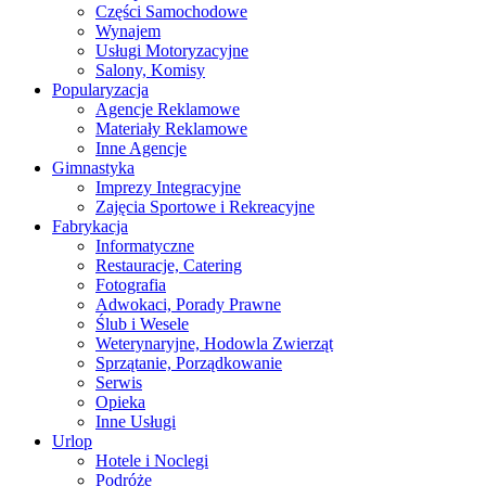
Części Samochodowe
Wynajem
Usługi Motoryzacyjne
Salony, Komisy
Popularyzacja
Agencje Reklamowe
Materiały Reklamowe
Inne Agencje
Gimnastyka
Imprezy Integracyjne
Zajęcia Sportowe i Rekreacyjne
Fabrykacja
Informatyczne
Restauracje, Catering
Fotografia
Adwokaci, Porady Prawne
Ślub i Wesele
Weterynaryjne, Hodowla Zwierząt
Sprzątanie, Porządkowanie
Serwis
Opieka
Inne Usługi
Urlop
Hotele i Noclegi
Podróże