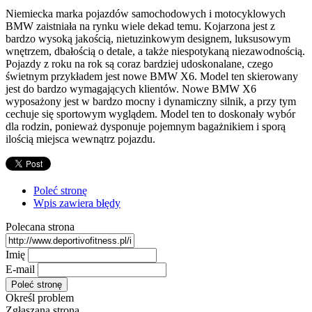
Niemiecka marka pojazdów samochodowych i motocyklowych
BMW zaistniała na rynku wiele dekad temu. Kojarzona jest z
bardzo wysoką jakością, nietuzinkowym designem, luksusowym
wnętrzem, dbałością o detale, a także niespotykaną niezawodnością.
Pojazdy z roku na rok są coraz bardziej udoskonalane, czego
świetnym przykładem jest nowe BMW X6. Model ten skierowany
jest do bardzo wymagających klientów. Nowe BMW X6
wyposażony jest w bardzo mocny i dynamiczny silnik, a przy tym
cechuje się sportowym wyglądem. Model ten to doskonały wybór
dla rodzin, ponieważ dysponuje pojemnym bagażnikiem i sporą
ilością miejsca wewnątrz pojazdu.
Poleć stronę
Wpis zawiera błędy
Polecana strona
Imię
E-mail
Określ problem
Zgłaszana strona