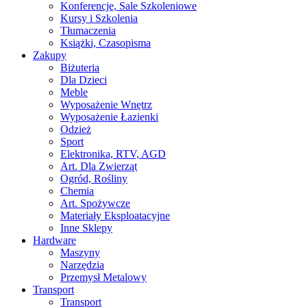
Konferencje, Sale Szkoleniowe
Kursy i Szkolenia
Tłumaczenia
Książki, Czasopisma
Zakupy
Biżuteria
Dla Dzieci
Meble
Wyposażenie Wnętrz
Wyposażenie Łazienki
Odzież
Sport
Elektronika, RTV, AGD
Art. Dla Zwierząt
Ogród, Rośliny
Chemia
Art. Spożywcze
Materiały Eksploatacyjne
Inne Sklepy
Hardware
Maszyny
Narzędzia
Przemysł Metalowy
Transport
Transport