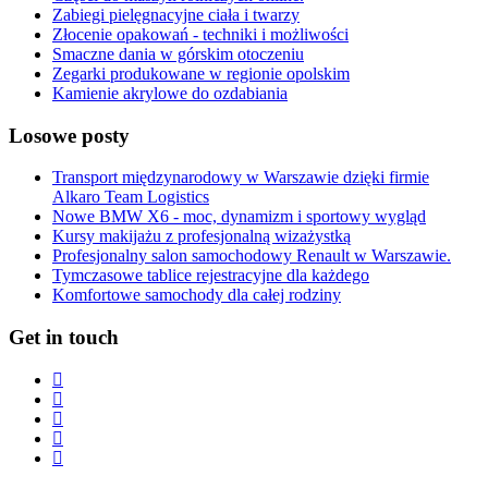
Zabiegi pielęgnacyjne ciała i twarzy
Złocenie opakowań - techniki i możliwości
Smaczne dania w górskim otoczeniu
Zegarki produkowane w regionie opolskim
Kamienie akrylowe do ozdabiania
Losowe posty
Transport międzynarodowy w Warszawie dzięki firmie
Alkaro Team Logistics
Nowe BMW X6 - moc, dynamizm i sportowy wygląd
Kursy makijażu z profesjonalną wizażystką
Profesjonalny salon samochodowy Renault w Warszawie.
Tymczasowe tablice rejestracyjne dla każdego
Komfortowe samochody dla całej rodziny
Get in touch