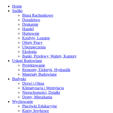
Home
Spółki
Biura Rachunkowe
Doradztwo
Drukarnie
Handel
Hurtownie
Kredyty, Leasing
Oferty Pracy
Ubezpieczenia
Ekologia
Banki, Przelewy, Waluty, Kantory
Usługi Budowlane
Projektowanie
Remonty, Elektryk, Hydraulik
Materiały Budowlane
Budynki
Drzwi i Okna
Klimatyzacja i Wentylacja
Nieruchomości, Działki
Domy, Mieszkania
Wychowanie
Placówki Edukacyjne
Kursy Językowe