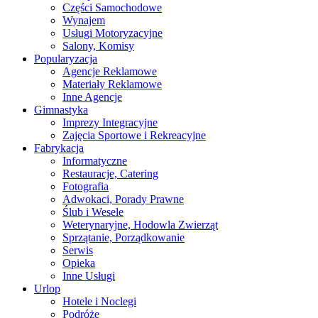
Części Samochodowe
Wynajem
Usługi Motoryzacyjne
Salony, Komisy
Popularyzacja
Agencje Reklamowe
Materiały Reklamowe
Inne Agencje
Gimnastyka
Imprezy Integracyjne
Zajęcia Sportowe i Rekreacyjne
Fabrykacja
Informatyczne
Restauracje, Catering
Fotografia
Adwokaci, Porady Prawne
Ślub i Wesele
Weterynaryjne, Hodowla Zwierząt
Sprzątanie, Porządkowanie
Serwis
Opieka
Inne Usługi
Urlop
Hotele i Noclegi
Podróże