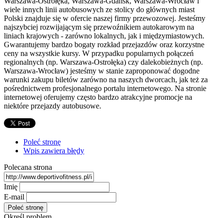
Warszawa-Ostrołęka, Warszawa-Gdańsk, Warszawa-Wrocław i
wiele innych linii autobusowych ze stolicy do głównych miast
Polski znajduje się w ofercie naszej firmy przewozowej. Jesteśmy
najszybciej rozwijającym się przewoźnikiem autokarowym na
liniach krajowych - zarówno lokalnych, jak i międzymiastowych.
Gwarantujemy bardzo bogaty rozkład przejazdów oraz korzystne
ceny na wszystkie kursy. W przypadku popularnych połączeń
regionalnych (np. Warszawa-Ostrołęka) czy dalekobieżnych (np.
Warszawa-Wrocław) jesteśmy w stanie zaproponować dogodne
warunki zakupu biletów zarówno na naszych dworcach, jak też za
pośrednictwem profesjonalnego portalu internetowego. Na stronie
internetowej oferujemy często bardzo atrakcyjne promocje na
niektóre przejazdy autobusowe.
Poleć stronę
Wpis zawiera błędy
Polecana strona
Imię
E-mail
Określ problem