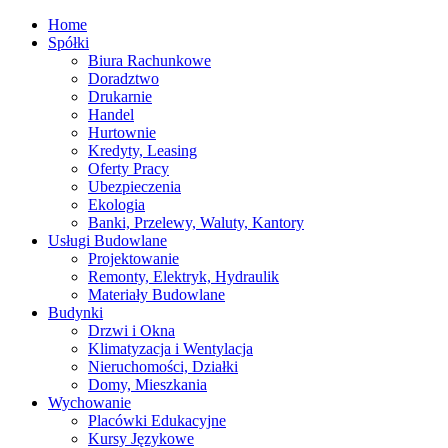
Home
Spółki
Biura Rachunkowe
Doradztwo
Drukarnie
Handel
Hurtownie
Kredyty, Leasing
Oferty Pracy
Ubezpieczenia
Ekologia
Banki, Przelewy, Waluty, Kantory
Usługi Budowlane
Projektowanie
Remonty, Elektryk, Hydraulik
Materiały Budowlane
Budynki
Drzwi i Okna
Klimatyzacja i Wentylacja
Nieruchomości, Działki
Domy, Mieszkania
Wychowanie
Placówki Edukacyjne
Kursy Językowe