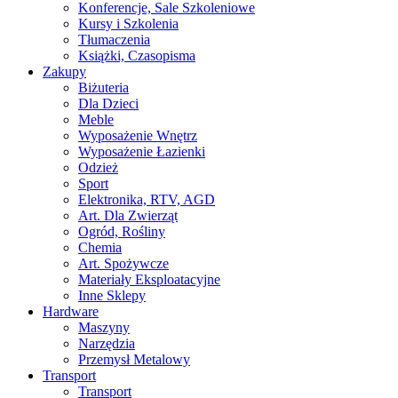
Konferencje, Sale Szkoleniowe
Kursy i Szkolenia
Tłumaczenia
Książki, Czasopisma
Zakupy
Biżuteria
Dla Dzieci
Meble
Wyposażenie Wnętrz
Wyposażenie Łazienki
Odzież
Sport
Elektronika, RTV, AGD
Art. Dla Zwierząt
Ogród, Rośliny
Chemia
Art. Spożywcze
Materiały Eksploatacyjne
Inne Sklepy
Hardware
Maszyny
Narzędzia
Przemysł Metalowy
Transport
Transport