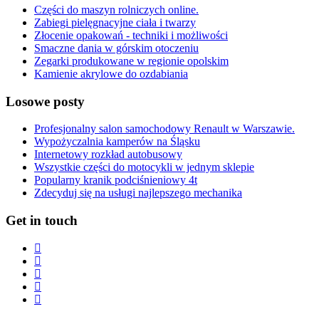
Części do maszyn rolniczych online.
Zabiegi pielęgnacyjne ciała i twarzy
Złocenie opakowań - techniki i możliwości
Smaczne dania w górskim otoczeniu
Zegarki produkowane w regionie opolskim
Kamienie akrylowe do ozdabiania
Losowe posty
Profesjonalny salon samochodowy Renault w Warszawie.
Wypożyczalnia kamperów na Śląsku
Internetowy rozkład autobusowy
Wszystkie części do motocykli w jednym sklepie
Popularny kranik podciśnieniowy 4t
Zdecyduj się na usługi najlepszego mechanika
Get in touch