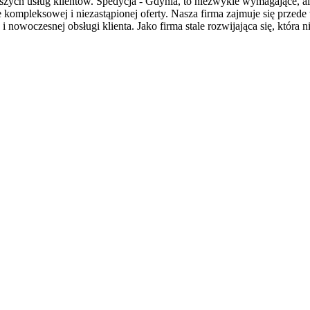
zych usług klientów. Spedycja - Gdynia, to niezwykle wymagające, ale
e kompleksowej i niezastąpionej oferty. Nasza firma zajmuje się prze
i nowoczesnej obsługi klienta. Jako firma stale rozwijająca się, któr