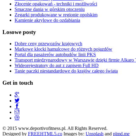
Złocenie opakowań - techniki i możliwości
Smaczne dania w górskim otoczeniu
Zegarki produkowane w regionie opolskim
Kamienie akrylowe do ozdabiania
Losowe posty
Dobre ceny przewozów krajowych
Markowe klocki hamulcowe do różnych pojazdów
Portal dla pasażerów autobudów linii PKS
Transport międzynarodowy w Warszawie dzięki firmie Alkaro 
Wideorejestratory do aut z zapisem Full HD
Tanie paczki niestandardowe do krajów całego świata
Get in touch
© 2015 www.deportivofitness.pl. All Rights Reserved.
Designed by
FREEHTML5.co
Images by:
Unsplash
and
plmd.me