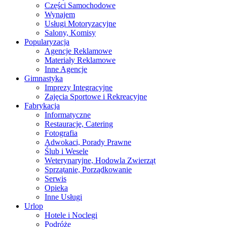
Części Samochodowe
Wynajem
Usługi Motoryzacyjne
Salony, Komisy
Popularyzacja
Agencje Reklamowe
Materiały Reklamowe
Inne Agencje
Gimnastyka
Imprezy Integracyjne
Zajęcia Sportowe i Rekreacyjne
Fabrykacja
Informatyczne
Restauracje, Catering
Fotografia
Adwokaci, Porady Prawne
Ślub i Wesele
Weterynaryjne, Hodowla Zwierząt
Sprzątanie, Porządkowanie
Serwis
Opieka
Inne Usługi
Urlop
Hotele i Noclegi
Podróże