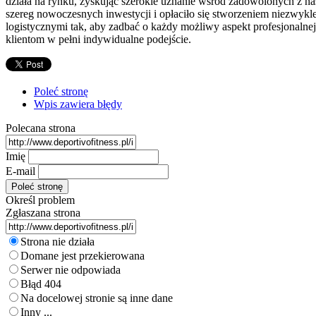
działa na rynku, zyskując szerokie uznanie wśród zadowolonych z nas
szereg nowoczesnych inwestycji i opłaciło się stworzeniem niezwykl
logistycznymi tak, aby zadbać o każdy możliwy aspekt profesjonalnej 
klientom w pełni indywidualne podejście.
Poleć stronę
Wpis zawiera błędy
Polecana strona
Imię
E-mail
Określ problem
Zgłaszana strona
Strona nie działa
Domane jest przekierowana
Serwer nie odpowiada
Błąd 404
Na docelowej stronie są inne dane
Inny ...