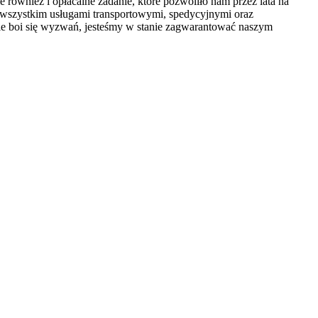
 również i opłacalne zadanie, które pozwoliło nam przez lata na
de wszystkim usługami transportowymi, spedycyjnymi oraz
a nie boi się wyzwań, jesteśmy w stanie zagwarantować naszym