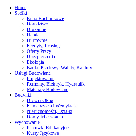
Home
Spółki
Biura Rachunkowe
Doradztwo
Drukarnie
Handel
Hurtownie
Kredyty, Leasing
Oferty Pracy
Ubezpieczenia
Ekologia
Banki, Przelewy, Waluty, Kantory
Usługi Budowlane
Projektowanie
Remonty, Elektryk, Hydraulik
Materiały Budowlane
Budynki
Drzwi i Okna
Klimatyzacja i Wentylacja
Nieruchomości, Działki
Domy, Mieszkania
Wychowanie
Placówki Edukacyjne
Kursy Językowe