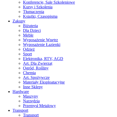
Konferencje, Sale Szkoleniowe
Kursy i Szkolenia
Tłumaczenia
Książki, Czasopisma
Zakupy
Biżuteria
Dla Dzieci
Meble
Wyposażenie Wnętrz
Wyposażenie Łazienki
Odzież
Sport
Elektronika, RTV, AGD
Art. Dla Zwierząt
Ogród, Rośliny
Chemia
Art. Spożywcze
Materiały Eksploatacyjne
Inne Sklepy
Hardware
Maszyny
Narzędzia
Przemysł Metalowy
Transport
Transport