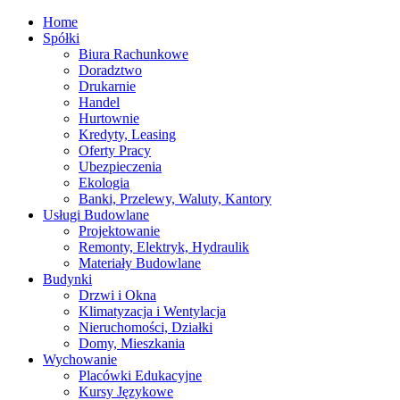
Home
Spółki
Biura Rachunkowe
Doradztwo
Drukarnie
Handel
Hurtownie
Kredyty, Leasing
Oferty Pracy
Ubezpieczenia
Ekologia
Banki, Przelewy, Waluty, Kantory
Usługi Budowlane
Projektowanie
Remonty, Elektryk, Hydraulik
Materiały Budowlane
Budynki
Drzwi i Okna
Klimatyzacja i Wentylacja
Nieruchomości, Działki
Domy, Mieszkania
Wychowanie
Placówki Edukacyjne
Kursy Językowe