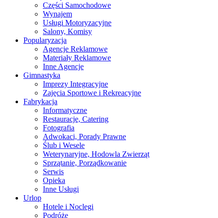
Części Samochodowe
Wynajem
Usługi Motoryzacyjne
Salony, Komisy
Popularyzacja
Agencje Reklamowe
Materiały Reklamowe
Inne Agencje
Gimnastyka
Imprezy Integracyjne
Zajęcia Sportowe i Rekreacyjne
Fabrykacja
Informatyczne
Restauracje, Catering
Fotografia
Adwokaci, Porady Prawne
Ślub i Wesele
Weterynaryjne, Hodowla Zwierząt
Sprzątanie, Porządkowanie
Serwis
Opieka
Inne Usługi
Urlop
Hotele i Noclegi
Podróże