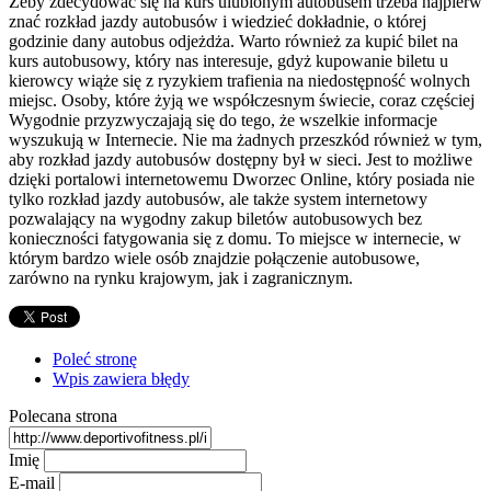
Żeby zdecydować się na kurs ulubionym autobusem trzeba najpierw
znać rozkład jazdy autobusów i wiedzieć dokładnie, o której
godzinie dany autobus odjeżdża. Warto również za kupić bilet na
kurs autobusowy, który nas interesuje, gdyż kupowanie biletu u
kierowcy wiąże się z ryzykiem trafienia na niedostępność wolnych
miejsc. Osoby, które żyją we współczesnym świecie, coraz częściej
Wygodnie przyzwyczajają się do tego, że wszelkie informacje
wyszukują w Internecie. Nie ma żadnych przeszkód również w tym,
aby rozkład jazdy autobusów dostępny był w sieci. Jest to możliwe
dzięki portalowi internetowemu Dworzec Online, który posiada nie
tylko rozkład jazdy autobusów, ale także system internetowy
pozwalający na wygodny zakup biletów autobusowych bez
konieczności fatygowania się z domu. To miejsce w internecie, w
którym bardzo wiele osób znajdzie połączenie autobusowe,
zarówno na rynku krajowym, jak i zagranicznym.
Poleć stronę
Wpis zawiera błędy
Polecana strona
Imię
E-mail