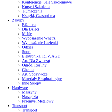
Konferencje, Sale Szkoleniowe
Kursy i Szkolenia
Tłumaczenia
Książki, Czasopisma
Zakupy
Biżuteria
Dla Dzieci
Meble
Wyposażenie Wnętrz
Wyposażenie Łazienki
Odzież
Sport
Elektronika, RTV, AGD
Art. Dla Zwierząt
Ogród, Rośliny
Chemia
Art. Spożywcze
Materiały Eksploatacyjne
Inne Sklepy
Hardware
Maszyny
Narzędzia
Przemysł Metalowy
Transport
Transport