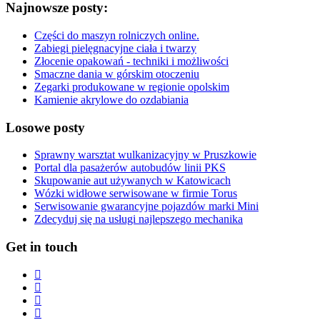
Najnowsze posty:
Części do maszyn rolniczych online.
Zabiegi pielęgnacyjne ciała i twarzy
Złocenie opakowań - techniki i możliwości
Smaczne dania w górskim otoczeniu
Zegarki produkowane w regionie opolskim
Kamienie akrylowe do ozdabiania
Losowe posty
Sprawny warsztat wulkanizacyjny w Pruszkowie
Portal dla pasażerów autobudów linii PKS
Skupowanie aut używanych w Katowicach
Wózki widłowe serwisowane w firmie Torus
Serwisowanie gwarancyjne pojazdów marki Mini
Zdecyduj się na usługi najlepszego mechanika
Get in touch