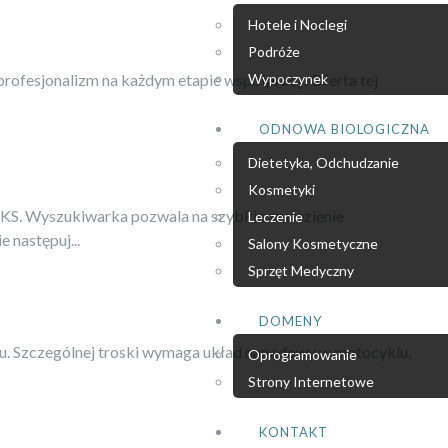
Hotele i Noclegi
Podróże
 profesjonalizm na każdym etapie współpracy. Oferta tej
Wypoczynek
ODNOWA BIOLOGICZNA
Dietetyka, Odchudzanie
Kosmetyki
 PKS. Wyszukiwarka pozwala na szybkie znalezienie
Leczenie
 następuj...
Salony Kosmetyczne
Sprzęt Medyczny
DOMENY
adu. Szczególnej troski wymaga układ napędowy w motocyklu,
Oprogramowanie
Strony Internetowe
KONTAKT