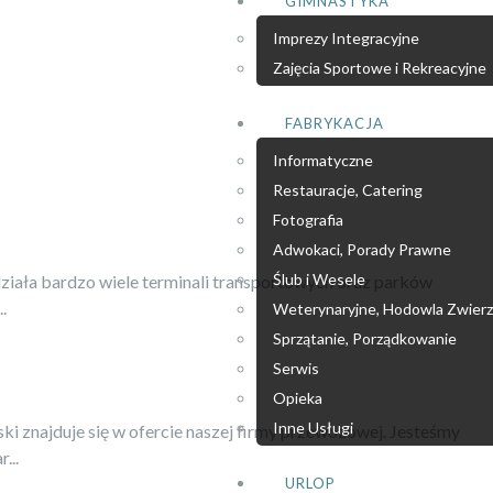
GIMNASTYKA
Imprezy Integracyjne
Zajęcia Sportowe i Rekreacyjne
FABRYKACJA
Informatyczne
Restauracje, Catering
Fotografia
Adwokaci, Porady Prawne
Ślub i Wesele
ziała bardzo wiele terminali transportowych oraz parków
.
Weterynaryjne, Hodowla Zwierz
Sprzątanie, Porządkowanie
Serwis
Opieka
Inne Usługi
 znajduje się w ofercie naszej firmy przewozowej. Jesteśmy
...
URLOP