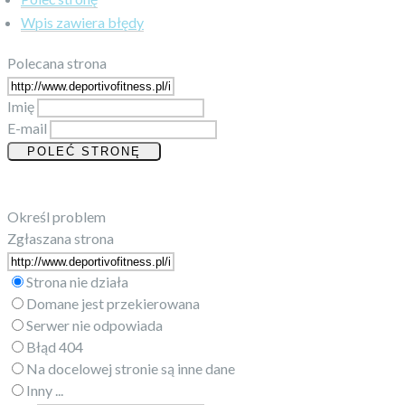
Wpis zawiera błędy
Polecana strona
Imię
E-mail
Określ problem
Zgłaszana strona
Strona nie działa
Domane jest przekierowana
Serwer nie odpowiada
Błąd 404
Na docelowej stronie są inne dane
Inny ...