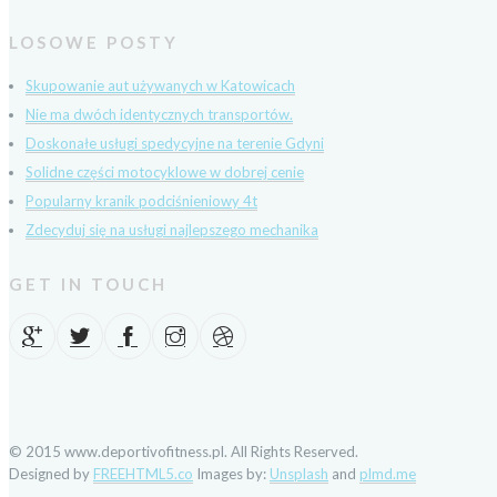
LOSOWE POSTY
Skupowanie aut używanych w Katowicach
Nie ma dwóch identycznych transportów.
Doskonałe usługi spedycyjne na terenie Gdyni
Solidne części motocyklowe w dobrej cenie
Popularny kranik podciśnieniowy 4t
Zdecyduj się na usługi najlepszego mechanika
GET IN TOUCH
© 2015 www.deportivofitness.pl. All Rights Reserved.
Designed by
FREEHTML5.co
Images by:
Unsplash
and
plmd.me