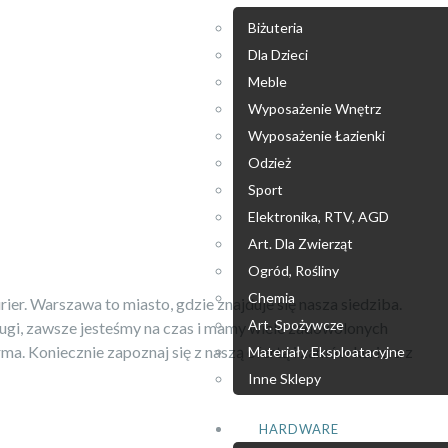
Biżuteria
Dla Dzieci
Meble
Wyposażenie Wnętrz
Wyposażenie Łazienki
Odzież
Sport
Elektronika, RTV, AGD
Art. Dla Zwierząt
Ogród, Rośliny
Chemia
rier. Warszawa to miasto, gdzie znajduje się nasza siedziba.
Art. Spożywcze
ługi, zawsze jesteśmy na czas i mamy wiele zadowolonych
irma. Koniecznie zapoznaj się z naszą ofertą i zamów kuriera z
Materiały Eksploatacyjne
Inne Sklepy
HARDWARE