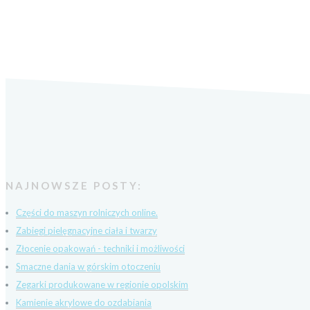
NAJNOWSZE POSTY:
Części do maszyn rolniczych online.
Zabiegi pielęgnacyjne ciała i twarzy
Złocenie opakowań - techniki i możliwości
Smaczne dania w górskim otoczeniu
Zegarki produkowane w regionie opolskim
Kamienie akrylowe do ozdabiania