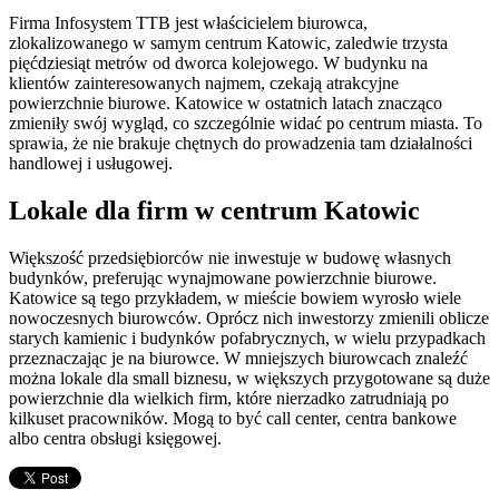
Firma Infosystem TTB jest właścicielem biurowca,
zlokalizowanego w samym centrum Katowic, zaledwie trzysta
pięćdziesiąt metrów od dworca kolejowego. W budynku na
klientów zainteresowanych najmem, czekają atrakcyjne
powierzchnie biurowe. Katowice w ostatnich latach znacząco
zmieniły swój wygląd, co szczególnie widać po centrum miasta. To
sprawia, że nie brakuje chętnych do prowadzenia tam działalności
handlowej i usługowej.
Lokale dla firm w centrum Katowic
Większość przedsiębiorców nie inwestuje w budowę własnych
budynków, preferując wynajmowane powierzchnie biurowe.
Katowice są tego przykładem, w mieście bowiem wyrosło wiele
nowoczesnych biurowców. Oprócz nich inwestorzy zmienili oblicze
starych kamienic i budynków pofabrycznych, w wielu przypadkach
przeznaczając je na biurowce. W mniejszych biurowcach znaleźć
można lokale dla small biznesu, w większych przygotowane są duże
powierzchnie dla wielkich firm, które nierzadko zatrudniają po
kilkuset pracowników. Mogą to być call center, centra bankowe
albo centra obsługi księgowej.