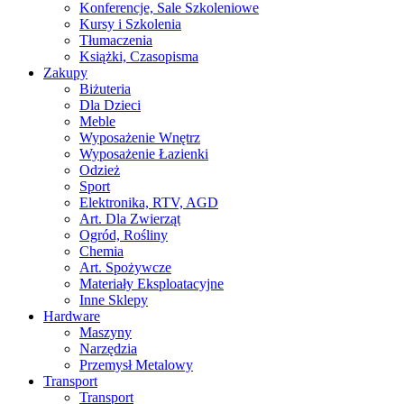
Konferencje, Sale Szkoleniowe
Kursy i Szkolenia
Tłumaczenia
Książki, Czasopisma
Zakupy
Biżuteria
Dla Dzieci
Meble
Wyposażenie Wnętrz
Wyposażenie Łazienki
Odzież
Sport
Elektronika, RTV, AGD
Art. Dla Zwierząt
Ogród, Rośliny
Chemia
Art. Spożywcze
Materiały Eksploatacyjne
Inne Sklepy
Hardware
Maszyny
Narzędzia
Przemysł Metalowy
Transport
Transport