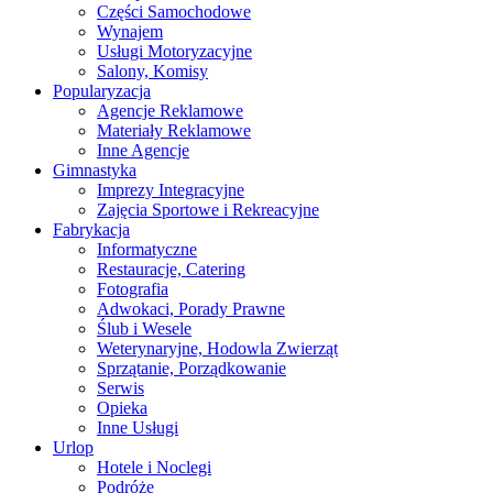
Części Samochodowe
Wynajem
Usługi Motoryzacyjne
Salony, Komisy
Popularyzacja
Agencje Reklamowe
Materiały Reklamowe
Inne Agencje
Gimnastyka
Imprezy Integracyjne
Zajęcia Sportowe i Rekreacyjne
Fabrykacja
Informatyczne
Restauracje, Catering
Fotografia
Adwokaci, Porady Prawne
Ślub i Wesele
Weterynaryjne, Hodowla Zwierząt
Sprzątanie, Porządkowanie
Serwis
Opieka
Inne Usługi
Urlop
Hotele i Noclegi
Podróże