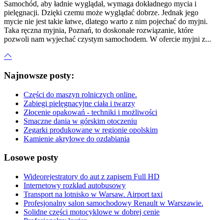
Samochód, aby ładnie wyglądał, wymaga dokładnego mycia i
pielęgnacji. Dzięki czemu może wyglądać dobrze. Jednak jego
mycie nie jest takie łatwe, dlatego warto z nim pojechać do myjni.
Taka ręczna myjnia, Poznań, to doskonałe rozwiązanie, które
pozwoli nam wyjechać czystym samochodem. W ofercie myjni z...
Najnowsze posty:
Części do maszyn rolniczych online.
Zabiegi pielęgnacyjne ciała i twarzy
Złocenie opakowań - techniki i możliwości
Smaczne dania w górskim otoczeniu
Zegarki produkowane w regionie opolskim
Kamienie akrylowe do ozdabiania
Losowe posty
Wideorejestratory do aut z zapisem Full HD
Internetowy rozkład autobusowy
Transport na lotnisko w Warsaw. Airport taxi
Profesjonalny salon samochodowy Renault w Warszawie.
Solidne części motocyklowe w dobrej cenie