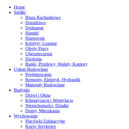
Home
Spółki
Biura Rachunkowe
Doradztwo
Drukarnie
Handel
Hurtownie
Kredyty, Leasing
Oferty Pracy
Ubezpieczenia
Ekologia
Banki, Przelewy, Waluty, Kantory
Usługi Budowlane
Projektowanie
Remonty, Elektryk, Hydraulik
Materiały Budowlane
Budynki
Drzwi i Okna
Klimatyzacja i Wentylacja
Nieruchomości, Działki
Domy, Mieszkania
Wychowanie
Placówki Edukacyjne
Kursy Językowe