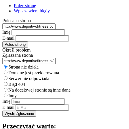
Poleć stronę
Wpis zawiera błędy
Polecana strona
Imię
E-mail
Określ problem
Zgłaszana strona
Strona nie działa
Domane jest przekierowana
Serwer nie odpowiada
Błąd 404
Na docelowej stronie są inne dane
Inny ...
Imię
E-mail
Przeczytać warto: