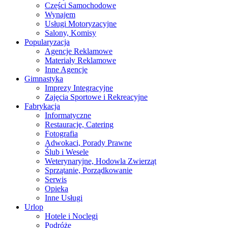
Części Samochodowe
Wynajem
Usługi Motoryzacyjne
Salony, Komisy
Popularyzacja
Agencje Reklamowe
Materiały Reklamowe
Inne Agencje
Gimnastyka
Imprezy Integracyjne
Zajęcia Sportowe i Rekreacyjne
Fabrykacja
Informatyczne
Restauracje, Catering
Fotografia
Adwokaci, Porady Prawne
Ślub i Wesele
Weterynaryjne, Hodowla Zwierząt
Sprzątanie, Porządkowanie
Serwis
Opieka
Inne Usługi
Urlop
Hotele i Noclegi
Podróże