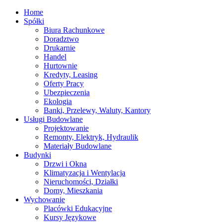
Home
Spółki
Biura Rachunkowe
Doradztwo
Drukarnie
Handel
Hurtownie
Kredyty, Leasing
Oferty Pracy
Ubezpieczenia
Ekologia
Banki, Przelewy, Waluty, Kantory
Usługi Budowlane
Projektowanie
Remonty, Elektryk, Hydraulik
Materiały Budowlane
Budynki
Drzwi i Okna
Klimatyzacja i Wentylacja
Nieruchomości, Działki
Domy, Mieszkania
Wychowanie
Placówki Edukacyjne
Kursy Językowe