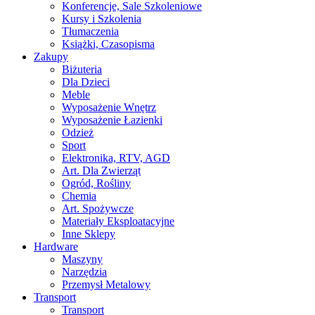
Konferencje, Sale Szkoleniowe
Kursy i Szkolenia
Tłumaczenia
Książki, Czasopisma
Zakupy
Biżuteria
Dla Dzieci
Meble
Wyposażenie Wnętrz
Wyposażenie Łazienki
Odzież
Sport
Elektronika, RTV, AGD
Art. Dla Zwierząt
Ogród, Rośliny
Chemia
Art. Spożywcze
Materiały Eksploatacyjne
Inne Sklepy
Hardware
Maszyny
Narzędzia
Przemysł Metalowy
Transport
Transport