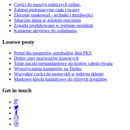
Części do maszyn rolniczych online.
Zabiegi pielęgnacyjne ciała i twarzy
Złocenie opakowań - techniki i możliwości
Smaczne dania w górskim otoczeniu
Zegarki produkowane w regionie opolskim
Kamienie akrylowe do ozdabiania
Losowe posty
Portal dla pasażerów autobudów linii PKS
Dobre ceny przewozów krajowych
Tanie paczki niestandardowe do krajów całego świata
Wypożyczalnia kamperów na Śląsku
Wszystkie części do motocykli w jednym sklepie
Markowe klocki hamulcowe do różnych pojazdów
Get in touch