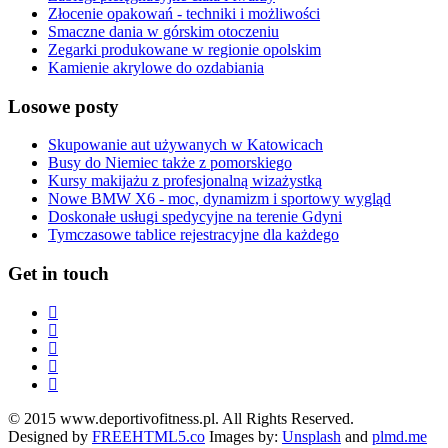
Złocenie opakowań - techniki i możliwości
Smaczne dania w górskim otoczeniu
Zegarki produkowane w regionie opolskim
Kamienie akrylowe do ozdabiania
Losowe posty
Skupowanie aut używanych w Katowicach
Busy do Niemiec także z pomorskiego
Kursy makijażu z profesjonalną wizażystką
Nowe BMW X6 - moc, dynamizm i sportowy wygląd
Doskonałe usługi spedycyjne na terenie Gdyni
Tymczasowe tablice rejestracyjne dla każdego
Get in touch
© 2015 www.deportivofitness.pl. All Rights Reserved.
Designed by
FREEHTML5.co
Images by:
Unsplash
and
plmd.me