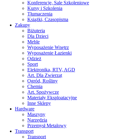
Konferencje, Sale Szkoleniowe
Kursy i Szkolenia
Tłumaczenia
Książki, Czasopisma
Zakupy
Biżuteria
Dla Dzieci
Meble
Wyposażenie Wnętrz
Wyposażenie Łazienki
Odzież
Sport
Elektronika, RTV, AGD
Art. Dla Zwierząt
Ogród, Rośliny
Chemia
Art. Spożywcze
Materiały Eksploatacyjne
Inne Sklepy
Hardware
Maszyny
Narzędzia
Przemysł Metalowy
Transport
Transport