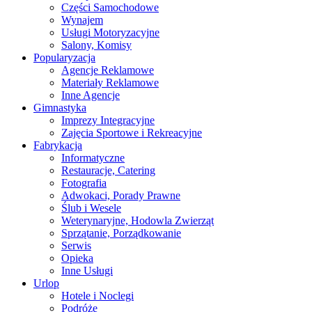
Części Samochodowe
Wynajem
Usługi Motoryzacyjne
Salony, Komisy
Popularyzacja
Agencje Reklamowe
Materiały Reklamowe
Inne Agencje
Gimnastyka
Imprezy Integracyjne
Zajęcia Sportowe i Rekreacyjne
Fabrykacja
Informatyczne
Restauracje, Catering
Fotografia
Adwokaci, Porady Prawne
Ślub i Wesele
Weterynaryjne, Hodowla Zwierząt
Sprzątanie, Porządkowanie
Serwis
Opieka
Inne Usługi
Urlop
Hotele i Noclegi
Podróże