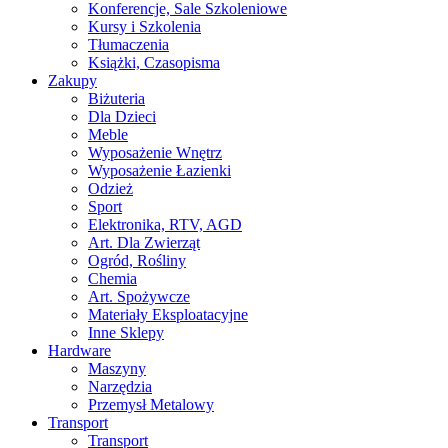
Konferencje, Sale Szkoleniowe
Kursy i Szkolenia
Tłumaczenia
Książki, Czasopisma
Zakupy
Biżuteria
Dla Dzieci
Meble
Wyposażenie Wnętrz
Wyposażenie Łazienki
Odzież
Sport
Elektronika, RTV, AGD
Art. Dla Zwierząt
Ogród, Rośliny
Chemia
Art. Spożywcze
Materiały Eksploatacyjne
Inne Sklepy
Hardware
Maszyny
Narzędzia
Przemysł Metalowy
Transport
Transport