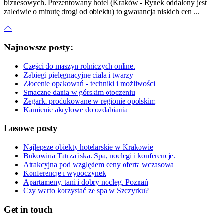
biznesowych. Prezentowany hotel (Kraków - Rynek oddalony jest
zaledwie o minutę drogi od obiektu) to gwarancja niskich cen ...
Najnowsze posty:
Części do maszyn rolniczych online.
Zabiegi pielęgnacyjne ciała i twarzy
Złocenie opakowań - techniki i możliwości
Smaczne dania w górskim otoczeniu
Zegarki produkowane w regionie opolskim
Kamienie akrylowe do ozdabiania
Losowe posty
Najlepsze obiekty hotelarskie w Krakowie
Bukowina Tatrzańska. Spa, noclegi i konferencje.
Atrakcyjna pod względem ceny oferta wczasowa
Konferencje i wypoczynek
Apartameny, tani i dobry nocleg. Poznań
Czy warto korzystać ze spa w Szczyrku?
Get in touch