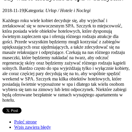
2018-11-19
|
Kategoria:
Urlop / Hotele i Noclegi
Każdego roku wiele kobiet decyduje się, aby wyjechać i
zrelaksować się w nowoczesnym SPA. Szczyrk to miejscowość,
która posiada wiele obiektów hotelowych, które dysponują
świetnym zapleczem spa i oferują różnego rodzaju atrakcje dla
gości. Przede wszystkim będziemy mogli korzystać z zabiegów
upiększających oraz ujędrniających, a także zdecydować się na
masaże relaksujące i odprężające. Czekają na nas różnego rodzaju
maseczki, które będziemy nakładać na twarz, aby odczuć
regenerację skóry oraz będziemy zażywać różnego rodzaju kąpieli
solnych. Bardzo często do spa wyjeżdżają tylko i wyłącznie kobiety,
ale coraz częściej pary decydują się na to, aby wspólnie spędzić
weekend w SPA. Szczyrk ma kilka obiektów hotelowych, które
posiadają świetnie wyposażone w spa i dlatego tak wielu osobom
wybiera się tam na zimowy lub letni odpoczynek. Niektóre zabiegi
będą oferowane bezpłatnie w ramach wynajętego apartamentu w
hotelu.
Poleć stronę
Wpis zawiera błędy