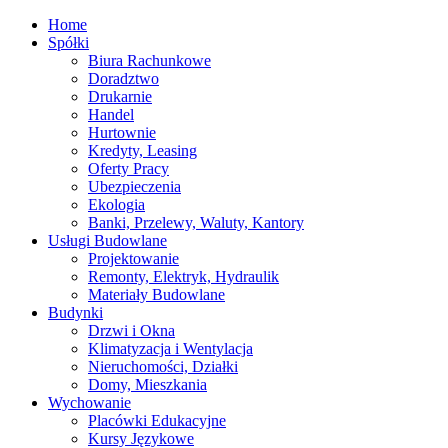
Home
Spółki
Biura Rachunkowe
Doradztwo
Drukarnie
Handel
Hurtownie
Kredyty, Leasing
Oferty Pracy
Ubezpieczenia
Ekologia
Banki, Przelewy, Waluty, Kantory
Usługi Budowlane
Projektowanie
Remonty, Elektryk, Hydraulik
Materiały Budowlane
Budynki
Drzwi i Okna
Klimatyzacja i Wentylacja
Nieruchomości, Działki
Domy, Mieszkania
Wychowanie
Placówki Edukacyjne
Kursy Językowe