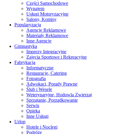
Części Samochodowe
Wynajem
Usługi Motoryzacyjne
Salony, Komisy
Popularyzacja
Agencje Reklamowe
Materiały Reklamowe
Inne Agencje
Gimnastyka
Imprezy Integracyjne
Zajęcia Sportowe i Rekreacyjne
Fabrykacja
Informatyczne
Restauracje, Catering
Fotografia
Adwokaci, Porady Prawne
Ślub i Wesele
Weterynaryjne, Hodowla Zwierząt
Sprzątanie, Porządkowanie
Serwis
Opieka
Inne Usługi
Urlop
Hotele i Noclegi
Podróże