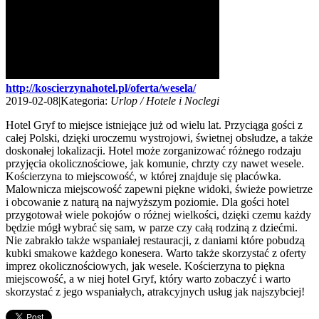
http://koscierzynahotel.pl/oferta/wesela/
2019-02-08
|
Kategoria:
Urlop / Hotele i Noclegi
Hotel Gryf to miejsce istniejące już od wielu lat. Przyciąga gości z
całej Polski, dzięki uroczemu wystrojowi, świetnej obsłudze, a także
doskonałej lokalizacji. Hotel może zorganizować różnego rodzaju
przyjęcia okolicznościowe, jak komunie, chrzty czy nawet wesele.
Kościerzyna to miejscowość, w której znajduje się placówka.
Malownicza miejscowość zapewni piękne widoki, świeże powietrze
i obcowanie z naturą na najwyższym poziomie. Dla gości hotel
przygotował wiele pokojów o różnej wielkości, dzięki czemu każdy
będzie mógł wybrać się sam, w parze czy całą rodziną z dziećmi.
Nie zabrakło także wspaniałej restauracji, z daniami które pobudzą
kubki smakowe każdego konesera. Warto także skorzystać z oferty
imprez okolicznościowych, jak wesele. Kościerzyna to piękna
miejscowość, a w niej hotel Gryf, który warto zobaczyć i warto
skorzystać z jego wspaniałych, atrakcyjnych usług jak najszybciej!