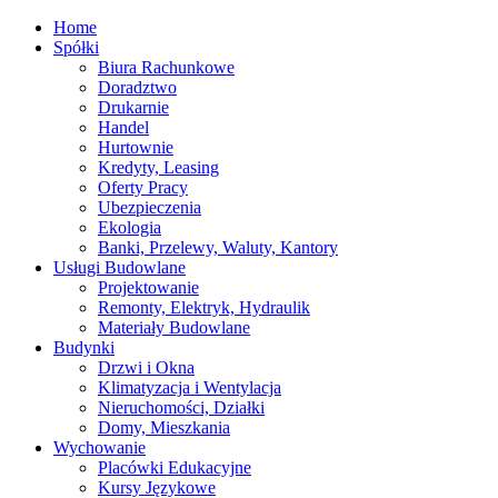
Home
Spółki
Biura Rachunkowe
Doradztwo
Drukarnie
Handel
Hurtownie
Kredyty, Leasing
Oferty Pracy
Ubezpieczenia
Ekologia
Banki, Przelewy, Waluty, Kantory
Usługi Budowlane
Projektowanie
Remonty, Elektryk, Hydraulik
Materiały Budowlane
Budynki
Drzwi i Okna
Klimatyzacja i Wentylacja
Nieruchomości, Działki
Domy, Mieszkania
Wychowanie
Placówki Edukacyjne
Kursy Językowe