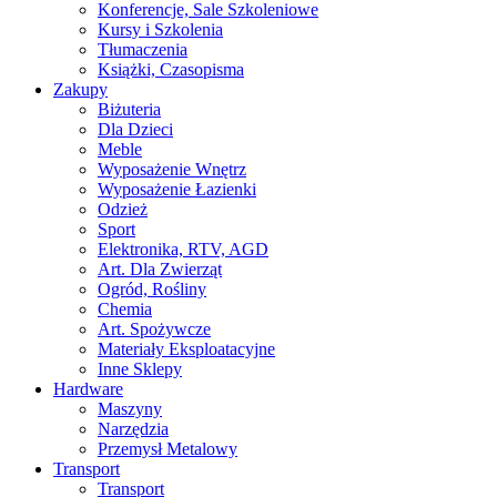
Konferencje, Sale Szkoleniowe
Kursy i Szkolenia
Tłumaczenia
Książki, Czasopisma
Zakupy
Biżuteria
Dla Dzieci
Meble
Wyposażenie Wnętrz
Wyposażenie Łazienki
Odzież
Sport
Elektronika, RTV, AGD
Art. Dla Zwierząt
Ogród, Rośliny
Chemia
Art. Spożywcze
Materiały Eksploatacyjne
Inne Sklepy
Hardware
Maszyny
Narzędzia
Przemysł Metalowy
Transport
Transport