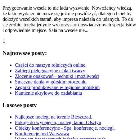
Przygotowanie wesela to nie lada wyzwanie. Nowożeńcy wiedzą,
że takie wydarzenie może się już nie powtórzyć, dlatego chcieliby
dołożyć wszelkich starań, aby impreza należała do udanych. To da
się zrobić, trzeba jedynie wykorzystać doświadczonych specjalistów
i odpowiednie miejsce. Sala na wesele nie...
Najnowsze posty:
Części do maszyn rolniczych online.
Zabiegi pielęgnacyjne ciała i twarzy
Złocenie opakowań - techniki i możliwości
Smaczne dania w górskim otoczeniu
Zegarki produkowane w regionie opolskim
Kamienie akrylowe do ozdabiania
Losowe posty
Najlepsze noclegi na terenie Bieszczad.
Pokoje do wynajęcia, noclegi tanio. Olsztyn
Obiekty konferencyjne - Spa, konferencje, noclegi.
Konferencje pod Warszawą