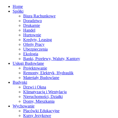
Home
Spółki
Biura Rachunkowe
Doradztwo
Drukarnie
Handel
Hurtownie
Kredyty, Leasing
Oferty Pracy
Ubezpieczenia
Ekologia
Banki, Przelewy, Waluty, Kantory
Usługi Budowlane
Projektowanie
Remonty, Elektryk, Hydraulik
Materiały Budowlane
Budynki
Drzwi i Okna
Klimatyzacja i Wentylacja
Nieruchomości, Działki
Domy, Mieszkania
Wychowanie
Placówki Edukacyjne
Kursy Językowe