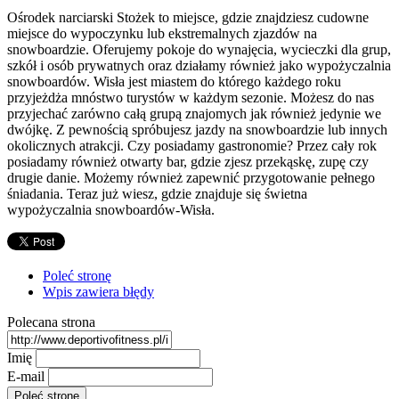
Ośrodek narciarski Stożek to miejsce, gdzie znajdziesz cudowne
miejsce do wypoczynku lub ekstremalnych zjazdów na
snowboardzie. Oferujemy pokoje do wynajęcia, wycieczki dla grup,
szkół i osób prywatnych oraz działamy również jako wypożyczalnia
snowboardów. Wisła jest miastem do którego każdego roku
przyjeżdża mnóstwo turystów w każdym sezonie. Możesz do nas
przyjechać zarówno całą grupą znajomych jak również jedynie we
dwójkę. Z pewnością spróbujesz jazdy na snowboardzie lub innych
okolicznych atrakcji. Czy posiadamy gastronomie? Przez cały rok
posiadamy również otwarty bar, gdzie zjesz przekąskę, zupę czy
drugie danie. Możemy również zapewnić przygotowanie pełnego
śniadania. Teraz już wiesz, gdzie znajduje się świetna
wypożyczalnia snowboardów-Wisła.
Poleć stronę
Wpis zawiera błędy
Polecana strona
Imię
E-mail