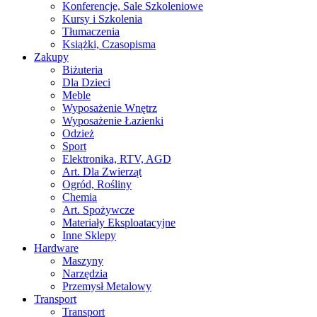
Konferencje, Sale Szkoleniowe
Kursy i Szkolenia
Tłumaczenia
Książki, Czasopisma
Zakupy
Biżuteria
Dla Dzieci
Meble
Wyposażenie Wnętrz
Wyposażenie Łazienki
Odzież
Sport
Elektronika, RTV, AGD
Art. Dla Zwierząt
Ogród, Rośliny
Chemia
Art. Spożywcze
Materiały Eksploatacyjne
Inne Sklepy
Hardware
Maszyny
Narzędzia
Przemysł Metalowy
Transport
Transport