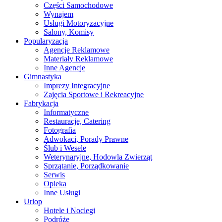
Części Samochodowe
Wynajem
Usługi Motoryzacyjne
Salony, Komisy
Popularyzacja
Agencje Reklamowe
Materiały Reklamowe
Inne Agencje
Gimnastyka
Imprezy Integracyjne
Zajęcia Sportowe i Rekreacyjne
Fabrykacja
Informatyczne
Restauracje, Catering
Fotografia
Adwokaci, Porady Prawne
Ślub i Wesele
Weterynaryjne, Hodowla Zwierząt
Sprzątanie, Porządkowanie
Serwis
Opieka
Inne Usługi
Urlop
Hotele i Noclegi
Podróże