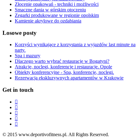
Złocenie opakowań - techniki i możliwości
Smaczne dania w górskim otoczeniu
Zegarki produkowane w regionie opolskim
Kamienie akrylowe do ozdabiania
Losowe posty
Korzyści wynikające z korzystania z wyjazdów last minute na
narty.
Spa i mazury
Dlaczego warto wybrać restauracje w Bogatyni?
Atrakcje, noclegi, konferencje i restauracje. Opole
Obiekty konferencyjne - Spa, konferencje, noclegi.
Rezerwacja ekskluzywnych apartamentów w Krakowie
Get in touch
© 2015 www.deportivofitness.pl. All Rights Reserved.