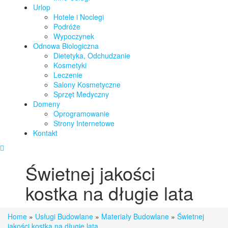
Urlop
Hotele i Noclegi
Podróże
Wypoczynek
Odnowa Biologiczna
Dietetyka, Odchudzanie
Kosmetyki
Leczenie
Salony Kosmetyczne
Sprzęt Medyczny
Domeny
Oprogramowanie
Strony Internetowe
Kontakt
Świetnej jakości
kostka na długie lata
Home
»
Usługi Budowlane
»
Materiały Budowlane
»
Świetnej
jakości kostka na długie lata