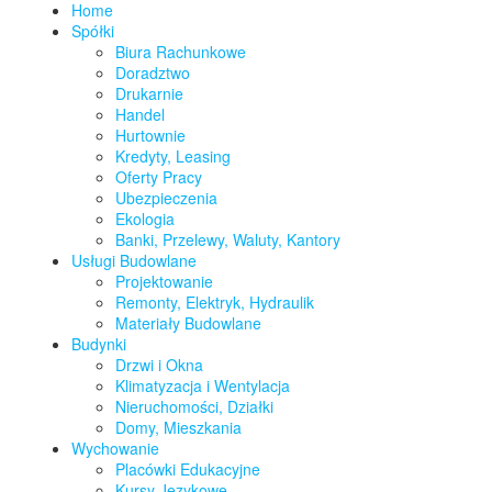
Home
Spółki
Biura Rachunkowe
Doradztwo
Drukarnie
Handel
Hurtownie
Kredyty, Leasing
Oferty Pracy
Ubezpieczenia
Ekologia
Banki, Przelewy, Waluty, Kantory
Usługi Budowlane
Projektowanie
Remonty, Elektryk, Hydraulik
Materiały Budowlane
Budynki
Drzwi i Okna
Klimatyzacja i Wentylacja
Nieruchomości, Działki
Domy, Mieszkania
Wychowanie
Placówki Edukacyjne
Kursy Językowe