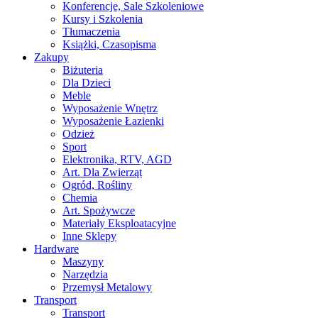
Konferencje, Sale Szkoleniowe
Kursy i Szkolenia
Tłumaczenia
Książki, Czasopisma
Zakupy
Biżuteria
Dla Dzieci
Meble
Wyposażenie Wnętrz
Wyposażenie Łazienki
Odzież
Sport
Elektronika, RTV, AGD
Art. Dla Zwierząt
Ogród, Rośliny
Chemia
Art. Spożywcze
Materiały Eksploatacyjne
Inne Sklepy
Hardware
Maszyny
Narzędzia
Przemysł Metalowy
Transport
Transport