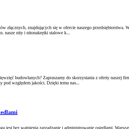
entów złącznych, znajdujących się w ofercie naszego przedsiębiorstwa
 nasze nity i nitonakrętki stalowe k...
ięwzięć budowlanych? Zapraszamy do skorzystania z oferty naszej firmy 
y pod względem jakości. Dzięki temu nas...
iedlami
ługą jest bez wątpienia zarządzanie i administrowanie osiedlami. War