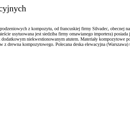
cyjnych
rodzeniowych z kompozytu, od francuskiej firmy Silvadec, obecnej na
ście usytuowana jest siedziba firmy omawianego importera) posiada 
jest dodatkowym niekwestionowanym atutem. Materiały kompozytowe po
emów z drewna kompozytowego. Polecana deska elewacyjna (Warszawa) t