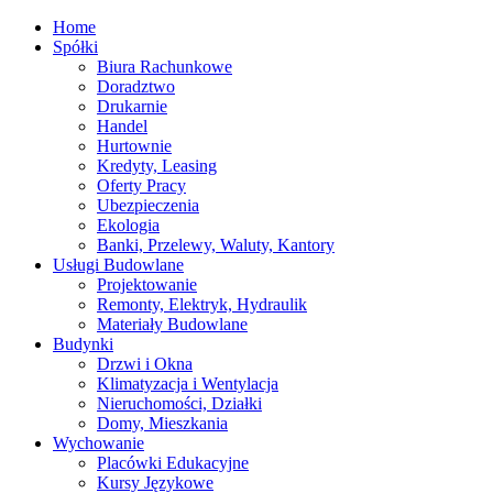
Home
Spółki
Biura Rachunkowe
Doradztwo
Drukarnie
Handel
Hurtownie
Kredyty, Leasing
Oferty Pracy
Ubezpieczenia
Ekologia
Banki, Przelewy, Waluty, Kantory
Usługi Budowlane
Projektowanie
Remonty, Elektryk, Hydraulik
Materiały Budowlane
Budynki
Drzwi i Okna
Klimatyzacja i Wentylacja
Nieruchomości, Działki
Domy, Mieszkania
Wychowanie
Placówki Edukacyjne
Kursy Językowe