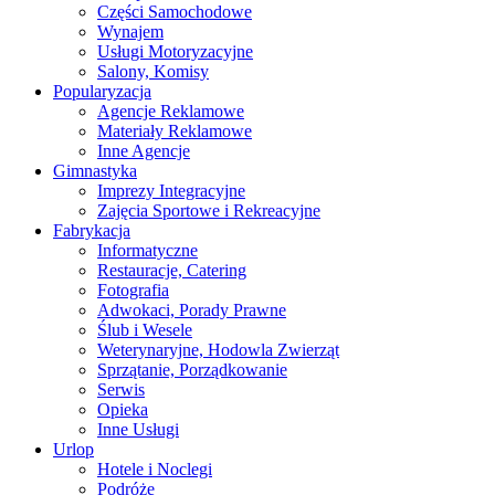
Części Samochodowe
Wynajem
Usługi Motoryzacyjne
Salony, Komisy
Popularyzacja
Agencje Reklamowe
Materiały Reklamowe
Inne Agencje
Gimnastyka
Imprezy Integracyjne
Zajęcia Sportowe i Rekreacyjne
Fabrykacja
Informatyczne
Restauracje, Catering
Fotografia
Adwokaci, Porady Prawne
Ślub i Wesele
Weterynaryjne, Hodowla Zwierząt
Sprzątanie, Porządkowanie
Serwis
Opieka
Inne Usługi
Urlop
Hotele i Noclegi
Podróże