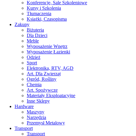
Konferencje, Sale Szkoleniowe
Kursy i Szkolenia
Tłumaczenia
Książki, Czasopisma
Zakupy
Biżuteria
Dla Dzieci
Meble
Wyposażenie Wnętrz
Wyposażenie Łazienki
Odzież
Sport
Elektronika, RTV, AGD
Art. Dla Zwierząt
Ogród, Rośliny
Chemia
Art. Spożywcze
Materiały Eksploatacyjne
Inne Sklepy
Hardware
Maszyny
Narzędzia
Przemysł Metalowy
Transport
Transport