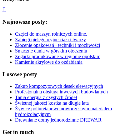
Najnowsze posty:
Części do maszyn rolniczych online.
Zabiegi pielęgnacyjne ciała i twarzy
Złocenie opakowań - techniki i możliwości
Smaczne dania w górskim otoczeniu
Zegarki produkowane w regionie opolskim
Kamienie akrylowe do ozdabiania
Losowe posty
Zakup kompozytowych desek elewacyjnych
Profesjonalna obsługa inwestycji budowlanych
Tania energia z czystych źródeł
Świetnej jakości kostka na długie lata
Żywice poliuretanowe nowoczesnym materiałem
hydroizolacyjnym
Drewniane domy jednorodzinne DREWAR
Get in touch