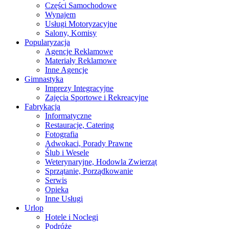
Części Samochodowe
Wynajem
Usługi Motoryzacyjne
Salony, Komisy
Popularyzacja
Agencje Reklamowe
Materiały Reklamowe
Inne Agencje
Gimnastyka
Imprezy Integracyjne
Zajęcia Sportowe i Rekreacyjne
Fabrykacja
Informatyczne
Restauracje, Catering
Fotografia
Adwokaci, Porady Prawne
Ślub i Wesele
Weterynaryjne, Hodowla Zwierząt
Sprzątanie, Porządkowanie
Serwis
Opieka
Inne Usługi
Urlop
Hotele i Noclegi
Podróże