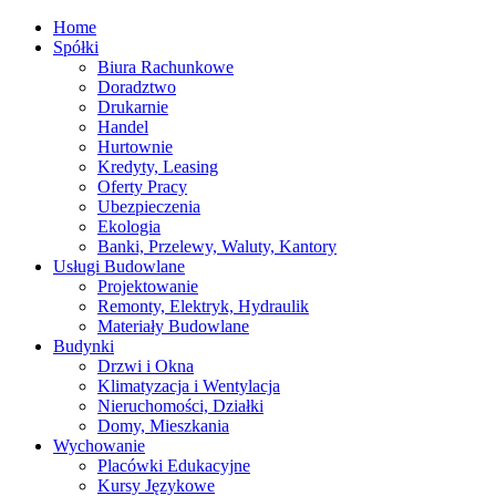
Home
Spółki
Biura Rachunkowe
Doradztwo
Drukarnie
Handel
Hurtownie
Kredyty, Leasing
Oferty Pracy
Ubezpieczenia
Ekologia
Banki, Przelewy, Waluty, Kantory
Usługi Budowlane
Projektowanie
Remonty, Elektryk, Hydraulik
Materiały Budowlane
Budynki
Drzwi i Okna
Klimatyzacja i Wentylacja
Nieruchomości, Działki
Domy, Mieszkania
Wychowanie
Placówki Edukacyjne
Kursy Językowe