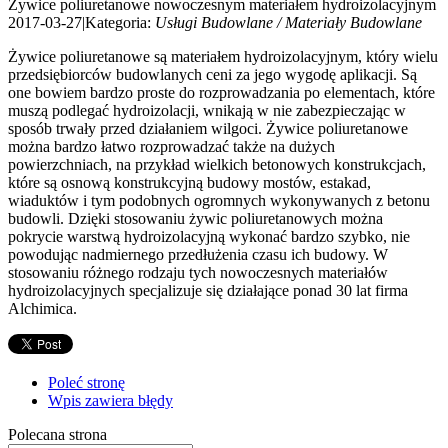
Żywice poliuretanowe nowoczesnym materiałem hydroizolacyjnym
2017-03-27
|
Kategoria:
Usługi Budowlane / Materiały Budowlane
Żywice poliuretanowe są materiałem hydroizolacyjnym, który wielu
przedsiębiorców budowlanych ceni za jego wygodę aplikacji. Są
one bowiem bardzo proste do rozprowadzania po elementach, które
muszą podlegać hydroizolacji, wnikają w nie zabezpieczając w
sposób trwały przed działaniem wilgoci. Żywice poliuretanowe
można bardzo łatwo rozprowadzać także na dużych
powierzchniach, na przykład wielkich betonowych konstrukcjach,
które są osnową konstrukcyjną budowy mostów, estakad,
wiaduktów i tym podobnych ogromnych wykonywanych z betonu
budowli. Dzięki stosowaniu żywic poliuretanowych można
pokrycie warstwą hydroizolacyjną wykonać bardzo szybko, nie
powodując nadmiernego przedłużenia czasu ich budowy. W
stosowaniu różnego rodzaju tych nowoczesnych materiałów
hydroizolacyjnych specjalizuje się działające ponad 30 lat firma
Alchimica.
Poleć stronę
Wpis zawiera błędy
Polecana strona