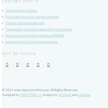
LOSOWE POSTY
Solidne bloki z betonu
Firma oferująca m.in. montaż dźwigów
Solidne wersje nitonakrętek
Zapewniamy sprzedaż najlepszego rusztowania
Drewniane domy jednorodzinne DREWAR
Świetnej jakości kostka na długie lata
GET IN TOUCH
© 2015 www.deportivofitness.pl. All Rights Reserved.
Designed by
FREEHTML5.co
Images by:
Unsplash
and
plmd.me