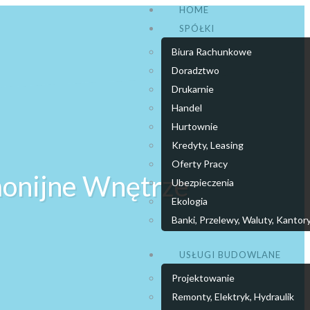
HOME
SPÓŁKI
Biura Rachunkowe
Doradztwo
Drukarnie
Handel
Hurtownie
Kredyty, Leasing
Oferty Pracy
monijne Wnętrze
Ubezpieczenia
Ekologia
Banki, Przelewy, Waluty, Kantor
USŁUGI BUDOWLANE
Projektowanie
Remonty, Elektryk, Hydraulik