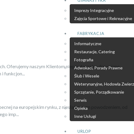
GIMNASTYKA
Imprezy Integracyjne
Zajęcia Sportowe i Rekreacyjne
FABRYKACJA
Informatyczne
Restauracje, Catering
Fotografia
nych. Oferujemy naszym Klientom niepowtarzalne drewniane
Adwokaci, Porady Prawne
 funkcjon...
Ślub i Wesele
Weterynaryjne, Hodowla Zwierz
Sprzątanie, Porządkowanie
Serwis
obecnej na europejskim rynku, z niesłabnącym powodzeniem, od
Opieka
go imp...
Inne Usługi
URLOP