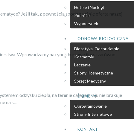
Hotele i Noclegi
tematyce? Jeśli tak, z pewnością spodoba ci się oferta naszej
Podróże
Wypoczynek
ODNOWA BIOLOGICZNA
Dietetyka, Odchudzanie
iębiorstwa. Wprowadzamy na rynek hurtowe ilości zarówno
Kosmetyki
Leczenie
Salony Kosmetyczne
Sprzęt Medyczny
temem odzysku ciepła, na terenie całego kraju nie brakuje
DOMENY
 na s...
Oprogramowanie
Strony Internetowe
KONTAKT