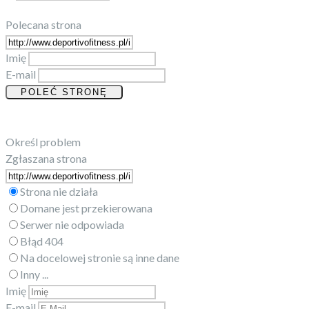
Polecana strona
Imię
E-mail
Określ problem
Zgłaszana strona
Strona nie działa
Domane jest przekierowana
Serwer nie odpowiada
Błąd 404
Na docelowej stronie są inne dane
Inny ...
Imię
E-mail