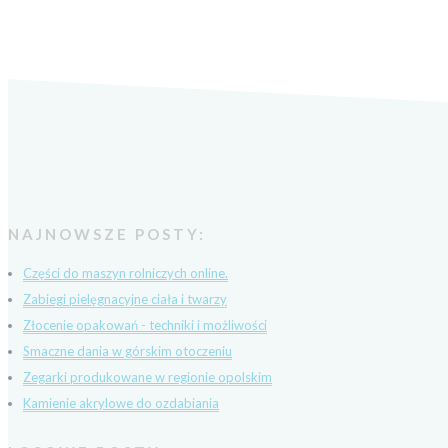
NAJNOWSZE POSTY:
Części do maszyn rolniczych online.
Zabiegi pielęgnacyjne ciała i twarzy
Złocenie opakowań - techniki i możliwości
Smaczne dania w górskim otoczeniu
Zegarki produkowane w regionie opolskim
Kamienie akrylowe do ozdabiania