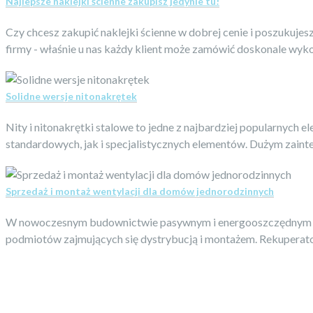
Najlepsze naklejki ścienne zakupisz jedynie tu!
Czy chcesz zakupić naklejki ścienne w dobrej cenie i poszukujesz 
firmy - właśnie u nas każdy klient może zamówić doskonale wykon
Solidne wersje nitonakrętek
Nity i nitonakrętki stalowe to jedne z najbardziej popularnych
standardowych, jak i specjalistycznych elementów. Dużym zaintere
Sprzedaż i montaż wentylacji dla domów jednorodzinnych
W nowoczesnym budownictwie pasywnym i energooszczędnym coraz
podmiotów zajmujących się dystrybucją i montażem. Rekuperator