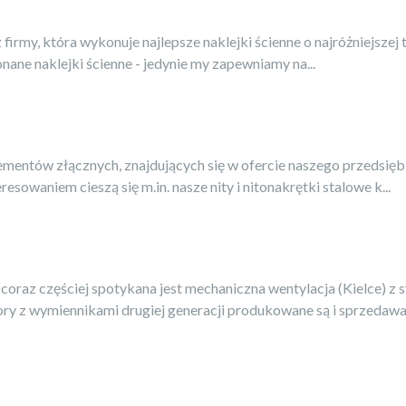
firmy, która wykonuje najlepsze naklejki ścienne o najróżniejszej 
ane naklejki ścienne - jedynie my zapewniamy na...
 elementów złącznych, znajdujących się w ofercie naszego przeds
sowaniem cieszą się m.in. nasze nity i nitonakrętki stalowe k...
 częściej spotykana jest mechaniczna wentylacja (Kielce) z sys
y z wymiennikami drugiej generacji produkowane są i sprzedawane