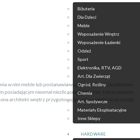
Biżuteria
Dla Dzieci
Meble
Wyposażenie Wnętrz
Wyposażenie Łazienki
Odzież
Sport
Elektronika, RTV, AGD
Art. Dla Zwierząt
mienia w nim meble lub postanawia wygospodarować dodatkowe
Ogród, Rośliny
m posiadającym nieomal niezliczoną liczbę biur, które niekiedy
Chemia
kona architekt wnętrz przygotowujący odpowiedni na tę okazję
Art. Spożywcze
Materiały Eksploatacyjne
Inne Sklepy
HARDWARE