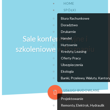
HOME
SPÓŁKI
Biura Rachunkowe
Doradztwo
Drukarnie
Sale konferencyjne i
Handel
Hurtownie
szkoleniowe w Poznaniu
Kredyty, Leasing
Oferty Pracy
Ubezpieczenia
Ekologia
Banki, Przelewy, Waluty, Kantor
USŁUGI BUDOWLANE
Projektowanie
Remonty, Elektryk, Hydraulik