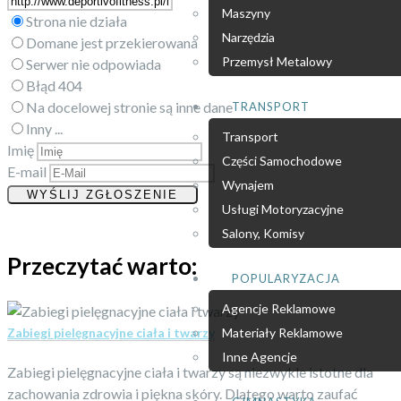
Maszyny
Strona nie działa
Narzędzia
Domane jest przekierowana
Przemysł Metalowy
Serwer nie odpowiada
Błąd 404
Na docelowej stronie są inne dane
TRANSPORT
Inny ...
Transport
Imię
Części Samochodowe
E-mail
Wynajem
Usługi Motoryzacyjne
Salony, Komisy
Przeczytać warto:
POPULARYZACJA
Agencje Reklamowe
Zabiegi pielęgnacyjne ciała i twarzy
Materiały Reklamowe
Inne Agencje
Zabiegi pielęgnacyjne ciała i twarzy są niezwykle istotne dla
zachowania zdrowia i piękna skóry. Dlatego warto zaufać