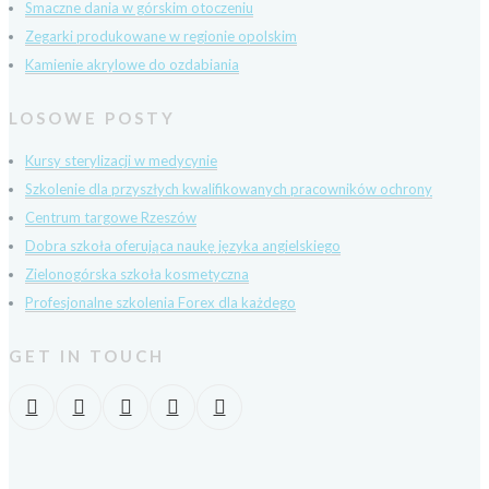
Smaczne dania w górskim otoczeniu
Zegarki produkowane w regionie opolskim
Kamienie akrylowe do ozdabiania
LOSOWE POSTY
Kursy sterylizacji w medycynie
Szkolenie dla przyszłych kwalifikowanych pracowników ochrony
Centrum targowe Rzeszów
Dobra szkoła oferująca naukę języka angielskiego
Zielonogórska szkoła kosmetyczna
Profesjonalne szkolenia Forex dla każdego
GET IN TOUCH