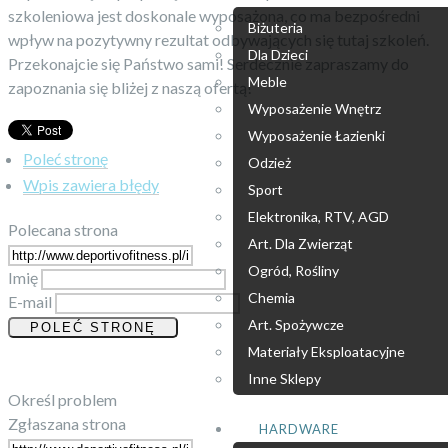
szkoleniowa jest doskonale wyposażona, co ma bezpośredni
Biżuteria
wpływ na pozytywny rezultat odbywających się tutaj szkoleń.
Dla Dzieci
Przekonajcie się Państwo sami! Serdecznie zapraszamy do
Meble
zapoznania się bliżej z naszą ofertą!
Wyposażenie Wnętrz
Wyposażenie Łazienki
Poleć stronę
Odzież
Wpis zawiera błędy
Sport
Elektronika, RTV, AGD
Polecana strona
Art. Dla Zwierząt
Ogród, Rośliny
Imię
Chemia
E-mail
Art. Spożywcze
Materiały Eksploatacyjne
Inne Sklepy
Określ problem
Zgłaszana strona
HARDWARE