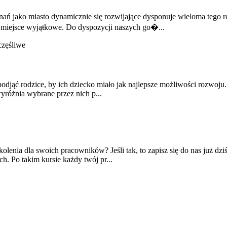
oznań jako miasto dynamicznie się rozwijające dysponuje wieloma tego 
 miejsce wyjąŧkowe. Do dyspozycji naszych go�...
podjąć rodzice, by ich dziecko miało jak najlepsze możliwości rozwoju
wyróżnia wybrane przez nich p...
olenia dla swoich pracowników? Jeśli tak, to zapisz się do nas już dzi
h. Po takim kursie każdy twój pr...