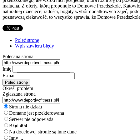
przedszkolnego, ale wśród nich jest jedna, która różni się od pozost
malucha. Z oferty, którą proponuje to Domowe Przedszkole, Katowic
naturalnej dziecięcej radości, bogaty wybór dodatkowych zajęć, podc
poznawczą ciekawość, to wszystko sprawia, że Domowe Przedszkole 
Poleć stronę
Wpis zawiera błędy
Polecana strona
Imię
E-mail
Określ problem
Zgłaszana strona
Strona nie działa
Domane jest przekierowana
Serwer nie odpowiada
Błąd 404
Na docelowej stronie są inne dane
Inny ...