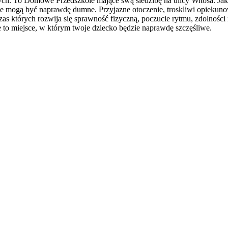
ałych. To Domowe Przedszkole mające swą siedzibę na ulicy Witosa. Jak 
e mogą być naprawdę dumne. Przyjazne otoczenie, troskliwi opiekunow
zas których rozwija się sprawność fizyczną, poczucie rytmu, zdolności 
to miejsce, w którym twoje dziecko będzie naprawdę szczęśliwe.