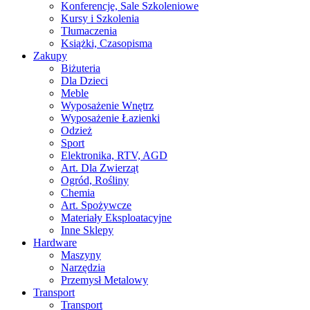
Konferencje, Sale Szkoleniowe
Kursy i Szkolenia
Tłumaczenia
Książki, Czasopisma
Zakupy
Biżuteria
Dla Dzieci
Meble
Wyposażenie Wnętrz
Wyposażenie Łazienki
Odzież
Sport
Elektronika, RTV, AGD
Art. Dla Zwierząt
Ogród, Rośliny
Chemia
Art. Spożywcze
Materiały Eksploatacyjne
Inne Sklepy
Hardware
Maszyny
Narzędzia
Przemysł Metalowy
Transport
Transport