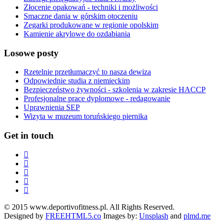
Złocenie opakowań - techniki i możliwości
Smaczne dania w górskim otoczeniu
Zegarki produkowane w regionie opolskim
Kamienie akrylowe do ozdabiania
Losowe posty
Rzetelnie przetłumaczyć to nasza dewiza
Odpowiednie studia z niemieckim
Bezpieczeństwo żywności - szkolenia w zakresie HACCP
Profesjonalne prace dyplomowe - redagowanie
Uprawnienia SEP
Wizyta w muzeum toruńskiego piernika
Get in touch
© 2015 www.deportivofitness.pl. All Rights Reserved.
Designed by
FREEHTML5.co
Images by:
Unsplash
and
plmd.me