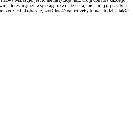
nazwa wskazuje, jest to nie instytucja, lecz drugi dom dla każdego
ie, którzy mądrze wspierają rozwój dziecka, nie hamując przy tym
muzyczne i plastyczne, wrażliwość na potrzeby innych ludzi, a także