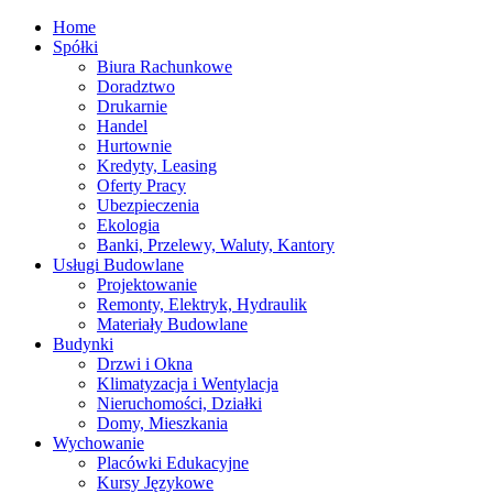
Home
Spółki
Biura Rachunkowe
Doradztwo
Drukarnie
Handel
Hurtownie
Kredyty, Leasing
Oferty Pracy
Ubezpieczenia
Ekologia
Banki, Przelewy, Waluty, Kantory
Usługi Budowlane
Projektowanie
Remonty, Elektryk, Hydraulik
Materiały Budowlane
Budynki
Drzwi i Okna
Klimatyzacja i Wentylacja
Nieruchomości, Działki
Domy, Mieszkania
Wychowanie
Placówki Edukacyjne
Kursy Językowe