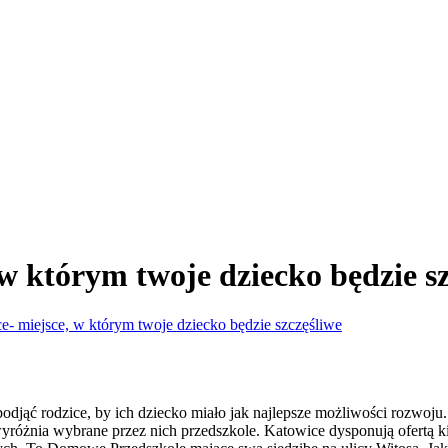
w którym twoje dziecko będzie sz
e- miejsce, w którym twoje dziecko będzie szczęśliwe
podjąć rodzice, by ich dziecko miało jak najlepsze możliwości rozwoju
co wyróżnia wybrane przez nich przedszkole. Katowice dysponują ofertą