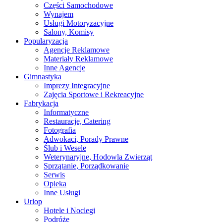
Części Samochodowe
Wynajem
Usługi Motoryzacyjne
Salony, Komisy
Popularyzacja
Agencje Reklamowe
Materiały Reklamowe
Inne Agencje
Gimnastyka
Imprezy Integracyjne
Zajęcia Sportowe i Rekreacyjne
Fabrykacja
Informatyczne
Restauracje, Catering
Fotografia
Adwokaci, Porady Prawne
Ślub i Wesele
Weterynaryjne, Hodowla Zwierząt
Sprzątanie, Porządkowanie
Serwis
Opieka
Inne Usługi
Urlop
Hotele i Noclegi
Podróże