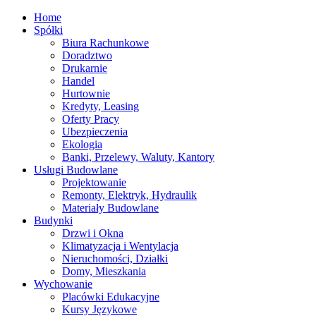
Home
Spółki
Biura Rachunkowe
Doradztwo
Drukarnie
Handel
Hurtownie
Kredyty, Leasing
Oferty Pracy
Ubezpieczenia
Ekologia
Banki, Przelewy, Waluty, Kantory
Usługi Budowlane
Projektowanie
Remonty, Elektryk, Hydraulik
Materiały Budowlane
Budynki
Drzwi i Okna
Klimatyzacja i Wentylacja
Nieruchomości, Działki
Domy, Mieszkania
Wychowanie
Placówki Edukacyjne
Kursy Językowe