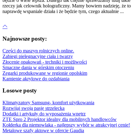
będzie o wiele lepsza. Dlatego tak chętnie sprawdzamy tutaj takie
rzeczy jak celownik holograficzny. Mamy bowiem nadzieję, że to
naprawdę wspaniale działa i że będzie tym, czego aktualnie ...
Najnowsze posty:
Części do maszyn rolniczych online.
Zabiegi pielęgnacyjne ciała i twarzy
Złocenie opakowań - techniki i możliwości
Smaczne dania w górskim otoczeniu
Zegarki produkowane w regionie opolskim
Kamienie akrylowe do ozdabiania
Losowe posty
Klimatyzatory Samsung- komfort użytkowania
Rozwijaj swoją pasję strzelecką
Dodatki i artykuły do wyposażenia wnętrz
ZTE Spro 2 Projektor idealny dla mobilnych handlowców
Kołderka dla niemowlaka - najlepszy wybór w atrakcyjnej cenie!
Metalowe szafy aktowe w ofercie Gaudia