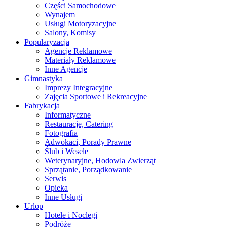
Części Samochodowe
Wynajem
Usługi Motoryzacyjne
Salony, Komisy
Popularyzacja
Agencje Reklamowe
Materiały Reklamowe
Inne Agencje
Gimnastyka
Imprezy Integracyjne
Zajęcia Sportowe i Rekreacyjne
Fabrykacja
Informatyczne
Restauracje, Catering
Fotografia
Adwokaci, Porady Prawne
Ślub i Wesele
Weterynaryjne, Hodowla Zwierząt
Sprzątanie, Porządkowanie
Serwis
Opieka
Inne Usługi
Urlop
Hotele i Noclegi
Podróże