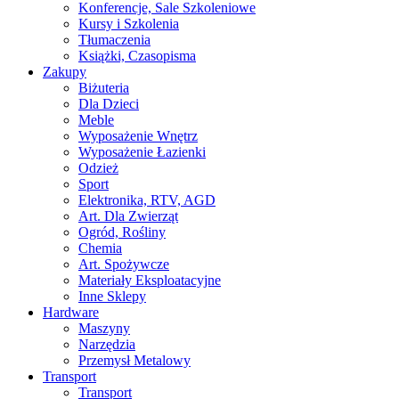
Konferencje, Sale Szkoleniowe
Kursy i Szkolenia
Tłumaczenia
Książki, Czasopisma
Zakupy
Biżuteria
Dla Dzieci
Meble
Wyposażenie Wnętrz
Wyposażenie Łazienki
Odzież
Sport
Elektronika, RTV, AGD
Art. Dla Zwierząt
Ogród, Rośliny
Chemia
Art. Spożywcze
Materiały Eksploatacyjne
Inne Sklepy
Hardware
Maszyny
Narzędzia
Przemysł Metalowy
Transport
Transport