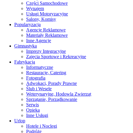
Części Samochodowe
Wynajem
Usługi Motoryzacyjne
Salony, Komisy
Popularyzacja
Agencje Reklamowe
Materiały Reklamowe
Inne Agencje
Gimnastyka
Imprezy Integracyjne
Zajęcia Sportowe i Rekreacyjne
Fabrykacja
Informatyczne
Restauracje, Catering
Fotografia
Adwokaci, Porady Prawne
Ślub i Wesele
Weterynaryjne, Hodowla Zwierząt
Sprzątanie, Porządkowanie
Serwis
Opieka
Inne Usługi
Urlop
Hotele i Noclegi
Podróże