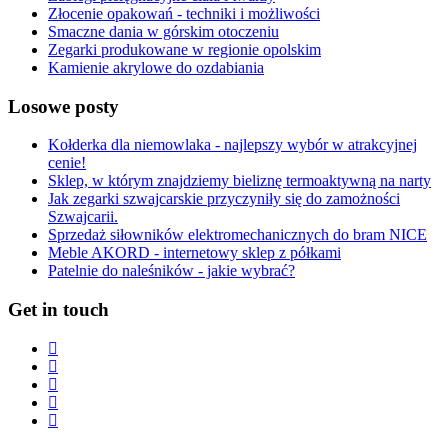
Złocenie opakowań - techniki i możliwości
Smaczne dania w górskim otoczeniu
Zegarki produkowane w regionie opolskim
Kamienie akrylowe do ozdabiania
Losowe posty
Kołderka dla niemowlaka - najlepszy wybór w atrakcyjnej
cenie!
Sklep, w którym znajdziemy bieliznę termoaktywną na narty
Jak zegarki szwajcarskie przyczyniły się do zamożności
Szwajcarii.
Sprzedaż siłowników elektromechanicznych do bram NICE
Meble AKORD - internetowy sklep z półkami
Patelnie do naleśników - jakie wybrać?
Get in touch