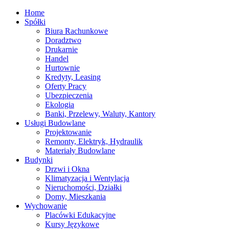
Home
Spółki
Biura Rachunkowe
Doradztwo
Drukarnie
Handel
Hurtownie
Kredyty, Leasing
Oferty Pracy
Ubezpieczenia
Ekologia
Banki, Przelewy, Waluty, Kantory
Usługi Budowlane
Projektowanie
Remonty, Elektryk, Hydraulik
Materiały Budowlane
Budynki
Drzwi i Okna
Klimatyzacja i Wentylacja
Nieruchomości, Działki
Domy, Mieszkania
Wychowanie
Placówki Edukacyjne
Kursy Językowe