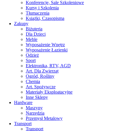
Konferencje, Sale Szkoleniowe
Kursy i Szkolenia
Tłumaczenia
Książki, Czasopisma
Zakupy
Biżuteria
Dla Dzieci
Meble
Wyposażenie Wnętrz
Wyposażenie Łazienki
Odzież
Sport
Elektronika, RTV, AGD
Art. Dla Zwierząt
Ogród, Rośliny
Chemia
Art. Spożywcze
Materiały Eksploatacyjne
Inne Sklepy
Hardware
Maszyny
Narzędzia
Przemysł Metalowy
Transport
Transport