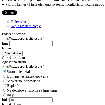
kamery IP rejestrujące nawet z dużymi rozdzielczościami. Niezależ
w którym kamery i inne elementy systemu monitoringu można nabyć w
Poleć stronę
Wpis zawiera błędy
Polecana strona
Imię
E-mail
Określ problem
Zgłaszana strona
Strona nie działa
Domane jest przekierowana
Serwer nie odpowiada
Błąd 404
Na docelowej stronie są inne dane
Inny ...
Imię
E-mail