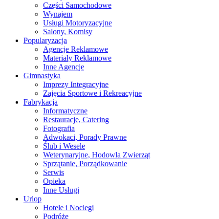
Części Samochodowe
Wynajem
Usługi Motoryzacyjne
Salony, Komisy
Popularyzacja
Agencje Reklamowe
Materiały Reklamowe
Inne Agencje
Gimnastyka
Imprezy Integracyjne
Zajęcia Sportowe i Rekreacyjne
Fabrykacja
Informatyczne
Restauracje, Catering
Fotografia
Adwokaci, Porady Prawne
Ślub i Wesele
Weterynaryjne, Hodowla Zwierząt
Sprzątanie, Porządkowanie
Serwis
Opieka
Inne Usługi
Urlop
Hotele i Noclegi
Podróże