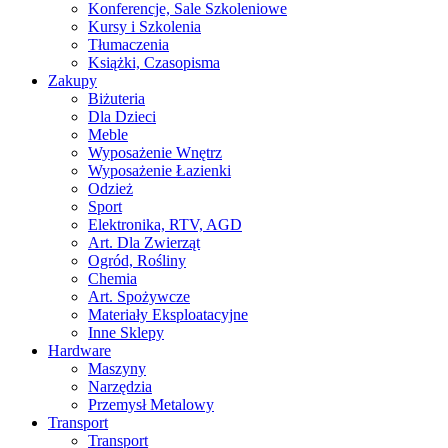
Konferencje, Sale Szkoleniowe
Kursy i Szkolenia
Tłumaczenia
Książki, Czasopisma
Zakupy
Biżuteria
Dla Dzieci
Meble
Wyposażenie Wnętrz
Wyposażenie Łazienki
Odzież
Sport
Elektronika, RTV, AGD
Art. Dla Zwierząt
Ogród, Rośliny
Chemia
Art. Spożywcze
Materiały Eksploatacyjne
Inne Sklepy
Hardware
Maszyny
Narzędzia
Przemysł Metalowy
Transport
Transport