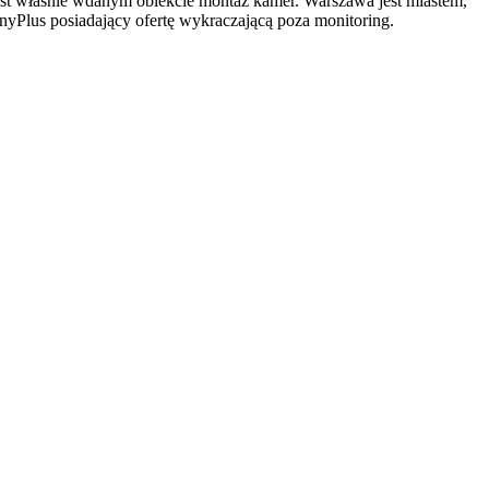
jest właśnie wdanym obiekcie montaż kamer. Warszawa jest miastem,
yPlus posiadający ofertę wykraczającą poza monitoring.