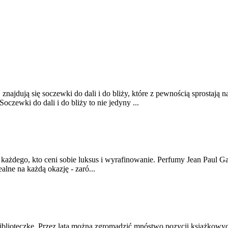
 znajdują się soczewki do dali i do bliży, które z pewnością sprost
ewki do dali i do bliży to nie jedyny ...
ażdego, kto ceni sobie luksus i wyrafinowanie. Perfumy Jean Paul Gaul
alne na każdą okazję - zaró...
lioteczkę. Przez lata można zgromadzić mnóstwo pozycji książkowych, 