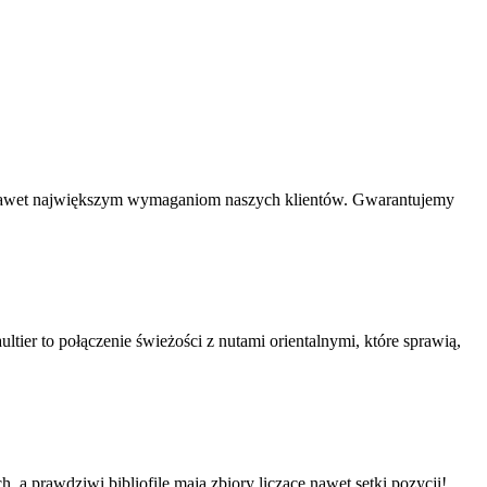
ają nawet największym wymaganiom naszych klientów. Gwarantujemy
tier to połączenie świeżości z nutami orientalnymi, które sprawią,
a prawdziwi bibliofile mają zbiory liczące nawet setki pozycji!