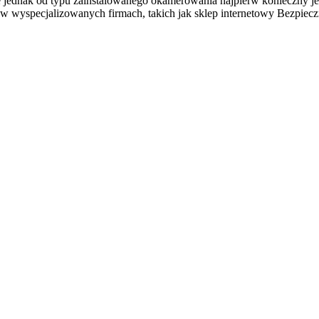
nie jednak od typu zainstalowanego okamerowania najpierw konieczny 
 wyspecjalizowanych firmach, takich jak sklep internetowy Bezpieczn