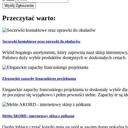
Przeczytać warto:
Soczewki kontaktowe oraz oprawki do okularów
Wśród bogatego asortymentu, który zapewnia nasz sklep internetowy,
Państwu duży wybór produktów dostępnych w doskonałych cenach. Socz
Eleganckie zapachy francuskiego projektanta
Eleganckie zapachy francuskiego projektanta to doskonały wybór dla k
że poczujesz się wyjątkowo i pełen pewności siebie. Zapachy te są ide
Meble AKORD - internetowy sklep z półkami
Osoby lubiące czytać książki mają na ogół w swoim domu pokaźną bib