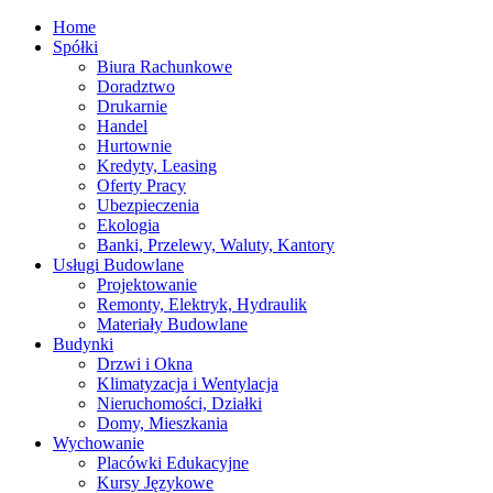
Home
Spółki
Biura Rachunkowe
Doradztwo
Drukarnie
Handel
Hurtownie
Kredyty, Leasing
Oferty Pracy
Ubezpieczenia
Ekologia
Banki, Przelewy, Waluty, Kantory
Usługi Budowlane
Projektowanie
Remonty, Elektryk, Hydraulik
Materiały Budowlane
Budynki
Drzwi i Okna
Klimatyzacja i Wentylacja
Nieruchomości, Działki
Domy, Mieszkania
Wychowanie
Placówki Edukacyjne
Kursy Językowe