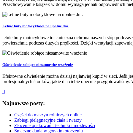
Przechowywanie książek w domu wymaga jednak odpowiednich mebli
Letnie buty motocyklowe na upalne dni.
letnie buty motocyklowe to skuteczna ochrona naszych stóp podczas
powierzchnia podczas dużych prędkości. Dzięki wentylacji zapewniaj
Oświetlenie robiące niesamowite wrażenie
Efektowne oświetlenie można dzisiaj najłatwiej kupić w sieci. Jeśli je
profesjonalnych środków, jakie dla ciebie obecnie przygotowaliśmy. Wa
Najnowsze posty:
Części do maszyn rolniczych online.
Zabiegi pielęgnacyjne ciała i twarzy
Złocenie opakowań - techniki i możliwości
Smaczne dania w górskim otoczeniu