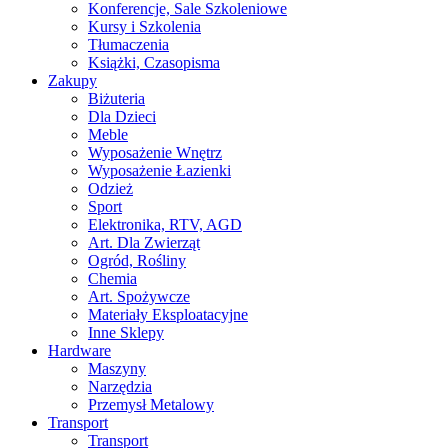
Konferencje, Sale Szkoleniowe
Kursy i Szkolenia
Tłumaczenia
Książki, Czasopisma
Zakupy
Biżuteria
Dla Dzieci
Meble
Wyposażenie Wnętrz
Wyposażenie Łazienki
Odzież
Sport
Elektronika, RTV, AGD
Art. Dla Zwierząt
Ogród, Rośliny
Chemia
Art. Spożywcze
Materiały Eksploatacyjne
Inne Sklepy
Hardware
Maszyny
Narzędzia
Przemysł Metalowy
Transport
Transport