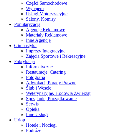
Części Samochodowe
Wynajem
Usługi Motoryzacyjne
Salony, Komisy
Popularyzacja
Agencje Reklamowe
Materiały Reklamowe
Inne Agencje
Gimnastyka
Imprezy Integracyjne
Zajęcia Sportowe i Rekreacyjne
Fabrykacja
Informatyczne
Restauracje, Catering
Fotografia
Adwokaci, Porady Prawne
Ślub i Wesele
Weterynaryjne, Hodowla Zwierząt
Sprzątanie, Porządkowanie
Serwis
Opieka
Inne Usługi
Urlop
Hotele i Noclegi
Podróże