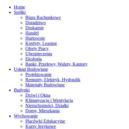
Home
Spółki
Biura Rachunkowe
Doradztwo
Drukarnie
Handel
Hurtownie
Kredyty, Leasing
Oferty Pracy
Ubezpieczenia
Ekologia
Banki, Przelewy, Waluty, Kantory
Usługi Budowlane
Projektowanie
Remonty, Elektryk, Hydraulik
Materiały Budowlane
Budynki
Drzwi i Okna
Klimatyzacja i Wentylacja
Nieruchomości, Działki
Domy, Mieszkania
Wychowanie
Placówki Edukacyjne
Kursy Językowe