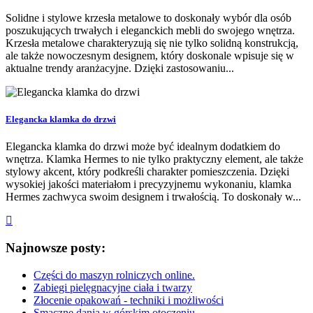
Solidne i stylowe krzesła metalowe to doskonały wybór dla osób
poszukujących trwałych i eleganckich mebli do swojego wnętrza.
Krzesła metalowe charakteryzują się nie tylko solidną konstrukcją,
ale także nowoczesnym designem, który doskonale wpisuje się w
aktualne trendy aranżacyjne. Dzięki zastosowaniu...
Elegancka klamka do drzwi
Elegancka klamka do drzwi może być idealnym dodatkiem do
wnętrza. Klamka Hermes to nie tylko praktyczny element, ale także
stylowy akcent, który podkreśli charakter pomieszczenia. Dzięki
wysokiej jakości materiałom i precyzyjnemu wykonaniu, klamka
Hermes zachwyca swoim designem i trwałością. To doskonały w...
Najnowsze posty:
Części do maszyn rolniczych online.
Zabiegi pielęgnacyjne ciała i twarzy
Złocenie opakowań - techniki i możliwości
Smaczne dania w górskim otoczeniu