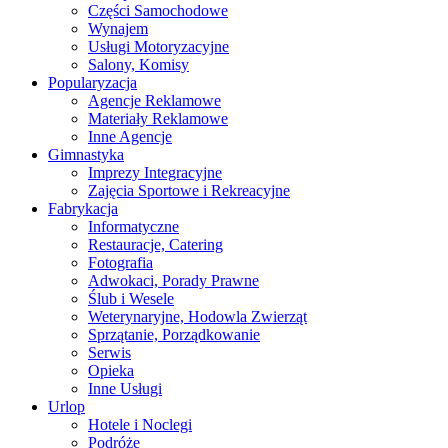
Części Samochodowe
Wynajem
Usługi Motoryzacyjne
Salony, Komisy
Popularyzacja
Agencje Reklamowe
Materiały Reklamowe
Inne Agencje
Gimnastyka
Imprezy Integracyjne
Zajęcia Sportowe i Rekreacyjne
Fabrykacja
Informatyczne
Restauracje, Catering
Fotografia
Adwokaci, Porady Prawne
Ślub i Wesele
Weterynaryjne, Hodowla Zwierząt
Sprzątanie, Porządkowanie
Serwis
Opieka
Inne Usługi
Urlop
Hotele i Noclegi
Podróże