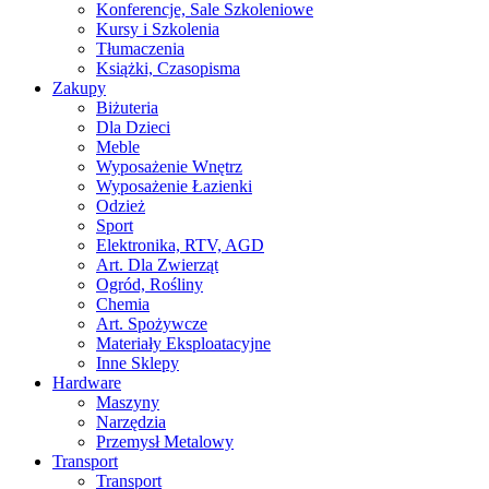
Konferencje, Sale Szkoleniowe
Kursy i Szkolenia
Tłumaczenia
Książki, Czasopisma
Zakupy
Biżuteria
Dla Dzieci
Meble
Wyposażenie Wnętrz
Wyposażenie Łazienki
Odzież
Sport
Elektronika, RTV, AGD
Art. Dla Zwierząt
Ogród, Rośliny
Chemia
Art. Spożywcze
Materiały Eksploatacyjne
Inne Sklepy
Hardware
Maszyny
Narzędzia
Przemysł Metalowy
Transport
Transport