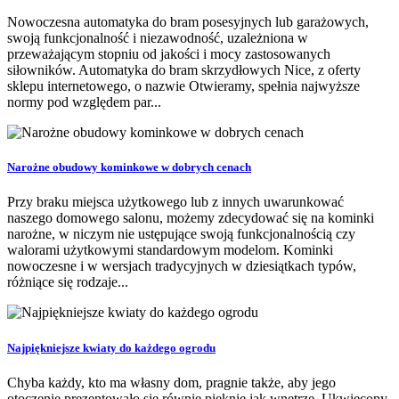
Nowoczesna automatyka do bram posesyjnych lub garażowych,
swoją funkcjonalność i niezawodność, uzależniona w
przeważającym stopniu od jakości i mocy zastosowanych
siłowników. Automatyka do bram skrzydłowych Nice, z oferty
sklepu internetowego, o nazwie Otwieramy, spełnia najwyższe
normy pod względem par...
Narożne obudowy kominkowe w dobrych cenach
Przy braku miejsca użytkowego lub z innych uwarunkować
naszego domowego salonu, możemy zdecydować się na kominki
narożne, w niczym nie ustępujące swoją funkcjonalnością czy
walorami użytkowymi standardowym modelom. Kominki
nowoczesne i w wersjach tradycyjnych w dziesiątkach typów,
różniące się rodzaje...
Najpiękniejsze kwiaty do każdego ogrodu
Chyba każdy, kto ma własny dom, pragnie także, aby jego
otoczenie prezentowało się równie pięknie jak wnętrze. Ukwiecony,