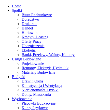
Home
Spółki
Biura Rachunkowe
Doradztwo
Drukarnie
Handel
Hurtownie
Kredyty, Leasing
Oferty Pracy
Ubezpieczenia
Ekologia
Banki, Przelewy, Waluty, Kantory
Usługi Budowlane
Projektowanie
Remonty, Elektryk, Hydraulik
Materiały Budowlane
Budynki
Drzwi i Okna
Klimatyzacja i Wentylacja
Nieruchomości, Działki
Domy, Mieszkania
Wychowanie
Placówki Edukacyjne
Kursy Językowe