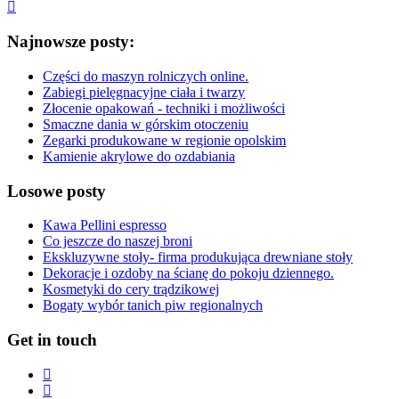
Najnowsze posty:
Części do maszyn rolniczych online.
Zabiegi pielęgnacyjne ciała i twarzy
Złocenie opakowań - techniki i możliwości
Smaczne dania w górskim otoczeniu
Zegarki produkowane w regionie opolskim
Kamienie akrylowe do ozdabiania
Losowe posty
Kawa Pellini espresso
Co jeszcze do naszej broni
Ekskluzywne stoły- firma produkująca drewniane stoły
Dekoracje i ozdoby na ścianę do pokoju dziennego.
Kosmetyki do cery trądzikowej
Bogaty wybór tanich piw regionalnych
Get in touch