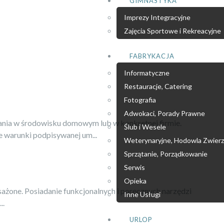
GIMNASTYKA
Imprezy Integracyjne
Zajęcia Sportowe i Rekreacyjne
FABRYKACJA
Informatyczne
Restauracje, Catering
Fotografia
Adwokaci, Porady Prawne
nia w środowisku domowym lub w konkretnej firmie.
Ślub i Wesele
 warunki podpisywanej um...
Weterynaryjne, Hodowla Zwierz
Sprzątanie, Porządkowanie
Serwis
Opieka
ażone. Posiadanie funkcjonalnych i poręcznych narzędzi
Inne Usługi
..
URLOP