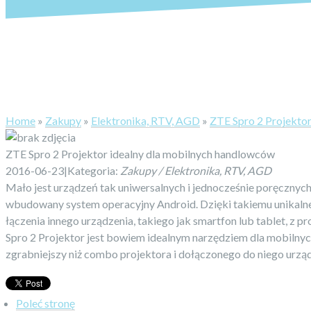
Home
»
Zakupy
»
Elektronika, RTV, AGD
»
ZTE Spro 2 Projekto
ZTE Spro 2 Projektor idealny dla mobilnych handlowców
2016-06-23
|
Kategoria:
Zakupy / Elektronika, RTV, AGD
Mało jest urządzeń tak uniwersalnych i jednocześnie poręcznyc
wbudowany system operacyjny Android. Dzięki takiemu unikalne
łączenia innego urządzenia, takiego jak smartfon lub tablet, z
Spro 2 Projektor jest bowiem idealnym narzędziem dla mobilnych 
zgrabniejszy niż combo projektora i dołączonego do niego urząd
Poleć stronę