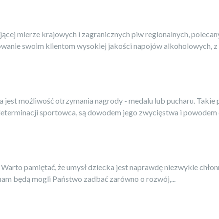
ącej mierze krajowych i zagranicznych piw regionalnych, poleca
wanie swoim klientom wysokiej jakości napojów alkoholowych, z .
iła jest możliwość otrzymania nagrody - medalu lub pucharu. Tak
i determinacji sportowca, są dowodem jego zwycięstwa i powodem d
. Warto pamiętać, że umysł dziecka jest naprawdę niezwykle chło
 nam będą mogli Państwo zadbać zarówno o rozwój,...