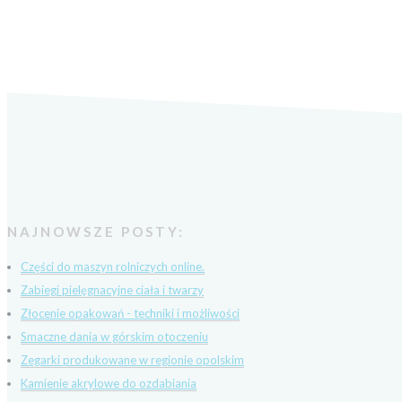
NAJNOWSZE POSTY:
Części do maszyn rolniczych online.
Zabiegi pielęgnacyjne ciała i twarzy
Złocenie opakowań - techniki i możliwości
Smaczne dania w górskim otoczeniu
Zegarki produkowane w regionie opolskim
Kamienie akrylowe do ozdabiania