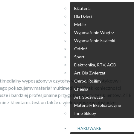
Biżuteria
Dla Dzieci
Meble
Wyposażenie Wnętrz
Wyposażenie Łazienki
Odzież
Sport
Elektronika, RTV, AGD
Art. Dla Zwierząt
ultimedialny wyposażony w czytelny wyświetlacz dotykowy i
Ogród, Rośliny
ego pokazujemy materiał multimedialny. Brak konieczności
Chemia
psze i bardziej profesjonalne przygotowanie przez klientów. ZTE
Art. Spożywcze
e z klientami. Jest on także o wiele szybszy w obsłudze i
Materiały Eksploatacyjne
Inne Sklepy
HARDWARE