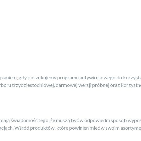
ązaniem, gdy poszukujemy programu antywirusowego do korzysta
ru trzydziestodniowej, darmowej wersji próbnej oraz korzystne
i, mają świadomość tego, że muszą być w odpowiedni sposób wypos
acjach. Wśród produktów, które powinien mieć w swoim asortyme.