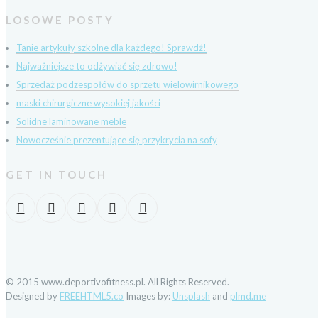
LOSOWE POSTY
Tanie artykuły szkolne dla każdego! Sprawdź!
Najważniejsze to odżywiać się zdrowo!
Sprzedaż podzespołów do sprzętu wielowirnikowego
maski chirurgiczne wysokiej jakości
Solidne laminowane meble
Nowocześnie prezentujące się przykrycia na sofy
GET IN TOUCH
© 2015 www.deportivofitness.pl. All Rights Reserved.
Designed by
FREEHTML5.co
Images by:
Unsplash
and
plmd.me