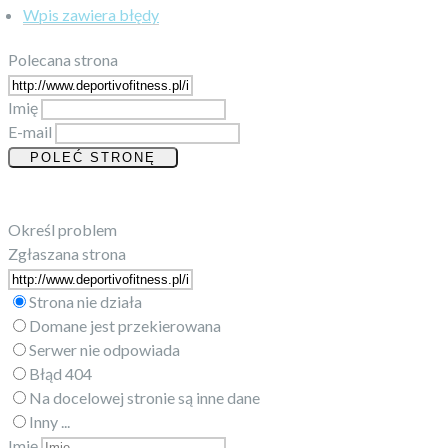
Wpis zawiera błędy
Polecana strona
Imię
E-mail
Określ problem
Zgłaszana strona
Strona nie działa
Domane jest przekierowana
Serwer nie odpowiada
Błąd 404
Na docelowej stronie są inne dane
Inny ...
Imię