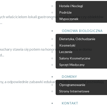
Hotele i Noclegi
Podróże
nych właścicielom lokali gastronomicznych, barów czy obiektów
Wypoczynek
..
ODNOWA BIOLOGICZNA
Dietetyka, Odchudzanie
Kosmetyki
ie puchary stawia się potem na honorowym miejscu w domu
Leczenie
...
Salony Kosmetyczne
Sprzęt Medyczny
DOMENY
nny, a odpowiednie zabawki edukacyjne dla niemowląt pozwalają
Oprogramowanie
Strony Internetowe
KONTAKT