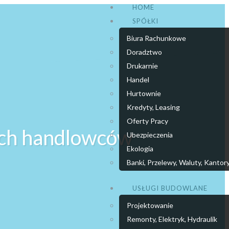
HOME
SPÓŁKI
Biura Rachunkowe
Doradztwo
Drukarnie
Handel
Hurtownie
Kredyty, Leasing
Oferty Pracy
nych handlowców
Ubezpieczenia
Ekologia
Banki, Przelewy, Waluty, Kantor
USŁUGI BUDOWLANE
Projektowanie
Remonty, Elektryk, Hydraulik