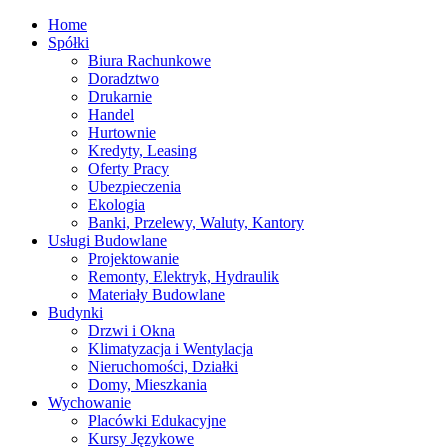
Home
Spółki
Biura Rachunkowe
Doradztwo
Drukarnie
Handel
Hurtownie
Kredyty, Leasing
Oferty Pracy
Ubezpieczenia
Ekologia
Banki, Przelewy, Waluty, Kantory
Usługi Budowlane
Projektowanie
Remonty, Elektryk, Hydraulik
Materiały Budowlane
Budynki
Drzwi i Okna
Klimatyzacja i Wentylacja
Nieruchomości, Działki
Domy, Mieszkania
Wychowanie
Placówki Edukacyjne
Kursy Językowe