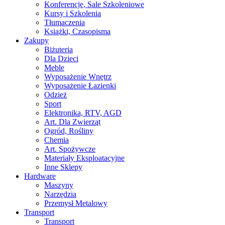
Konferencje, Sale Szkoleniowe
Kursy i Szkolenia
Tłumaczenia
Książki, Czasopisma
Zakupy
Biżuteria
Dla Dzieci
Meble
Wyposażenie Wnętrz
Wyposażenie Łazienki
Odzież
Sport
Elektronika, RTV, AGD
Art. Dla Zwierząt
Ogród, Rośliny
Chemia
Art. Spożywcze
Materiały Eksploatacyjne
Inne Sklepy
Hardware
Maszyny
Narzędzia
Przemysł Metalowy
Transport
Transport