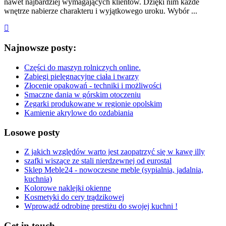
nawet najbardziej wymagających klientów. Dzięki nim każde
wnętrze nabierze charakteru i wyjątkowego uroku. Wybór ...
Najnowsze posty:
Części do maszyn rolniczych online.
Zabiegi pielęgnacyjne ciała i twarzy
Złocenie opakowań - techniki i możliwości
Smaczne dania w górskim otoczeniu
Zegarki produkowane w regionie opolskim
Kamienie akrylowe do ozdabiania
Losowe posty
Z jakich względów warto jest zaopatrzyć się w kawę illy
szafki wiszące ze stali nierdzewnej od eurostal
Sklep Meble24 - nowoczesne meble (sypialnia, jadalnia,
kuchnia)
Kolorowe naklejki okienne
Kosmetyki do cery trądzikowej
Wprowadź odrobinę prestiżu do swojej kuchni !
Get in touch