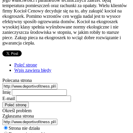
jego właściwości i parametrów technicznych zależeć będą
temperatura pomieszczeń oraz rachunki za opałaty. Wielu klientów
firmy Kocioł Cenowy decyduje się na to, aby zakupić kocioł na
ekogroszek. Pomimo wzrostów cen węgla nadal jest to wysoce
efektywny sposób ogrzewania domów. Kocioł na ekogroszek
wysokiej klasy spełnia wyśrubowane normy ekologiczne i nie
zanieczyszcza środowiska w stopniu, w jakim robiły to starsze
piece. Zakup pieca na ekogroszek to wciąż dobre rozwiązanie i
gwarancja ciepła.
Poleć stronę
Wpis zawiera błędy
Polecana strona
Imię
E-mail
Określ problem
Zgłaszana strona
Strona nie działa