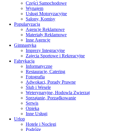
Części Samochodowe
Wynajem
Usługi Motoryzacyjne
Salony, Komisy
Popularyzacja
Agencje Reklamowe
Materiały Reklamowe
Inne Agencje
Gimnastyka
Imprezy Integracyjne
Zajęcia Sportowe i Rekreacyjne
Fabrykacja
Informatyczne
Restauracje, Catering
Fotografia
Adwokaci, Porady Prawne
Ślub i Wesele
Weterynaryjne, Hodowla Zwierząt
Sprzątanie, Porządkowanie
Serwis
Opieka
Inne Usługi
Urlop
Hotele i Noclegi
Podróże