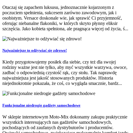
Otaczaj się zapachem luksusu, jednoznacznie kojarzonym z
poczuciem spełnienia, sukcesem zarówno zawodowym, jak i
osobistym. Versace doskonale wie, jak sprawić Ci przyjemność,
oferując niebanalne flakoniki, w których skryto płynny eliksir
szczęścia. Jako kobieta spełniona, ale pragnąca więcej od życia, ś...
Najważniejsze to odżywiać się zdrowo!
Kiedy przygotowujemy posiłek dla siebie, czy też dla swojej
rodziny ważne jest nie tylko, aby myć wszystkie warzywa, owoce,
zadbać o odpowiednią czystość rąk, czy stołu. Tak naprawdę
najważniejsza jest jakość stosowanych produktów. Historia
niejednokrotnie pokazała, że coś, co wygląda smacznie, bardz...
Funkcjonalne niedrogie gadżety samochodowe
W sklepie internetowym Moto-Mix dokonamy zakupu praktycznie
wszystkich interesujących nas gadżetów samochodowych,
pochodzących od zaufanych dystrybutorów i producentów.
Owiewki samochodowe, zwiększające maksymalnie komfort jazdy