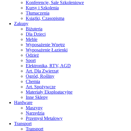
Konferencje, Sale Szkoleniowe
Kursy i Szkolenia
Tłumaczenia
Książki, Czasopisma
Zakupy
Biżuteria
Dla Dzieci
Meble
Wyposażenie Wnętrz
Wyposażenie Łazienki
Odzież
Sport
Elektronika, RTV, AGD
Art. Dla Zwierząt
Ogród, Rośliny
Chemia
Art. Spożywcze
Materiały Eksploatacyjne
Inne Sklepy
Hardware
Maszyny
Narzędzia
Przemysł Metalowy
Transport
Transport