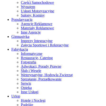
Części Samochodowe
Wynajem
Usługi Motoryzacyjne
Salony, Komisy
Popularyzacja
Agencje Reklamowe
Materiały Reklamowe
Inne Agencje
Gimnastyka
Imprezy Integracyjne
Zajęcia Sportowe i Rekreacyjne
Fabrykacja
Informatyczne
Restauracje, Catering
Fotografia
Adwokaci, Porady Prawne
Ślub i Wesele
Weterynaryjne, Hodowla Zwierząt
Sprzątanie, Porządkowanie
Serwis
Opieka
Inne Usługi
Urlop
Hotele i Noclegi
Podróże