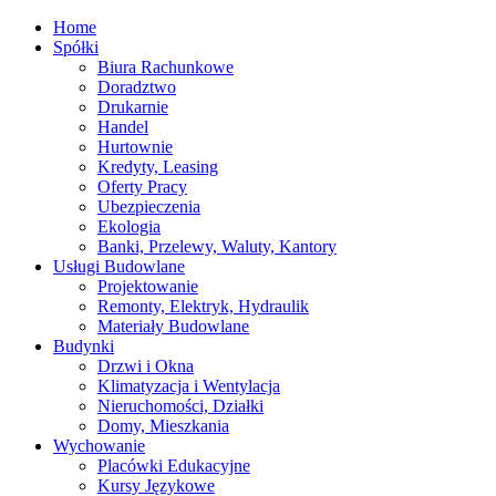
Home
Spółki
Biura Rachunkowe
Doradztwo
Drukarnie
Handel
Hurtownie
Kredyty, Leasing
Oferty Pracy
Ubezpieczenia
Ekologia
Banki, Przelewy, Waluty, Kantory
Usługi Budowlane
Projektowanie
Remonty, Elektryk, Hydraulik
Materiały Budowlane
Budynki
Drzwi i Okna
Klimatyzacja i Wentylacja
Nieruchomości, Działki
Domy, Mieszkania
Wychowanie
Placówki Edukacyjne
Kursy Językowe