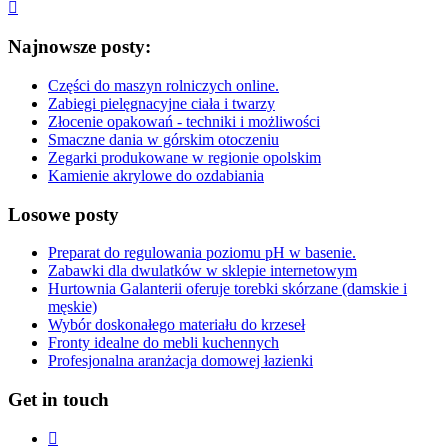
Najnowsze posty:
Części do maszyn rolniczych online.
Zabiegi pielęgnacyjne ciała i twarzy
Złocenie opakowań - techniki i możliwości
Smaczne dania w górskim otoczeniu
Zegarki produkowane w regionie opolskim
Kamienie akrylowe do ozdabiania
Losowe posty
Preparat do regulowania poziomu pH w basenie.
Zabawki dla dwulatków w sklepie internetowym
Hurtownia Galanterii oferuje torebki skórzane (damskie i
męskie)
Wybór doskonałego materiału do krzeseł
Fronty idealne do mebli kuchennych
Profesjonalna aranżacja domowej łazienki
Get in touch