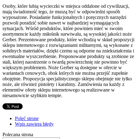
Osoby, które lubią wycieczki w miejsca oddalone od cywilizacji,
mają świadomość tego, że muszą być w odpowiedni sposób
wyposażone. Posiadanie funkcjonalnych i poręcznych narzędzi
pozwoli poradzić sobie nawet w najbardziej wymagających
sytuacjach. Wśród produktów, które powinien mieć w swoim
asortymencie każdy miłośnik surwiwalu, są wysokiej jakości noże
Gerber. Prezentowane produkty, które wchodzą w skład propozycji
sklepu internetowego z rozwiązaniami militarnymi, są wykonane z
solidnych materiałów, dzięki czemu są odporne na zniekształcenia i
ewentualne wyszczerbienie. Proponowane produkty są zrobione ze
stali, której naostrzenie o twardą powierzchnię nie powinno być
większym problemem. Noże Gerber są dostępne w ofercie w
wariantach cenowych, obok których nie można przejść zupełnie
obojętnie. Propozycja specjalistycznego sklepu obejmuje nie tylko
noże, ale również pistolety i karabiny. Zamówienia na każdy z
elementów oferty sklepu internetowego są realizowane w
niesamowicie szybkim tempie.
Poleć stronę
Wpis zawiera błędy
Polecana strona