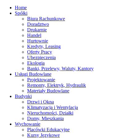
Home
Spółki
Biura Rachunkowe
Doradztwo
Drukarnie
Handel
Hurtownie
Kredyty, Leasing
Oferty Pracy
Ubezpieczenia
Ekologia
Banki, Przelewy, Waluty, Kantory
Usługi Budowlane
Projektowanie
Remonty, Elektryk, Hydraulik
Materiały Budowlane
Budynki
Drzwi i Okna
Klimatyzacja i Wentylacja
Nieruchomości, Działki
Domy, Mieszkania
Wychowanie
Placówki Edukacyjne
Kursy Językowe