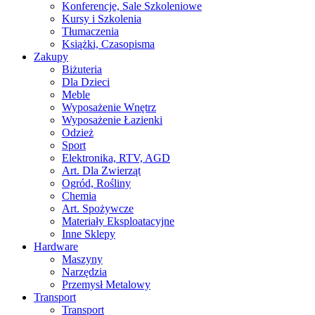
Konferencje, Sale Szkoleniowe
Kursy i Szkolenia
Tłumaczenia
Książki, Czasopisma
Zakupy
Biżuteria
Dla Dzieci
Meble
Wyposażenie Wnętrz
Wyposażenie Łazienki
Odzież
Sport
Elektronika, RTV, AGD
Art. Dla Zwierząt
Ogród, Rośliny
Chemia
Art. Spożywcze
Materiały Eksploatacyjne
Inne Sklepy
Hardware
Maszyny
Narzędzia
Przemysł Metalowy
Transport
Transport