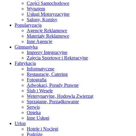
Części Samochodowe
Wynajem
Usługi Motoryzacyjne
Salony, Komisy
Popularyzacja
Agencje Reklamowe
Materiały Reklamowe
Inne Agencje
Gimnastyka
Imprezy Integracyjne
Zajęcia Sportowe i Rekreacyjne
Fabrykacja
Informatyczne
Restauracje, Catering
Fotografia
Adwokaci, Porady Prawne
Ślub i Wesele
Weterynaryjne, Hodowla Zwierząt
Sprzątanie, Porządkowanie
Serwis
Opieka
Inne Usługi
Urlop
Hotele i Noclegi
Podróże