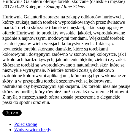
Hurtownia Galanterii oferuje torebki skórzane (damskie i męskie)
2017-03-22
|
Kategoria:
Zakupy / Inne Sklepy
Hurtownia Galanterii zaprasza na zakupy odbiorców hurtowych,
którzy szukają tanich torebek wyprodukowanych przez światowe
marki. Torebki skórzane (damskie i męskie), jakie znajdują się w
ofercie Hurtowni, to produkty wysokiej jakości, wyprodukowane
zgodnie z najnowszymi modowymi trendami. Większość torebek
jest dostępna w wielu wersjach kolorystycznych. Takie są z
pewnością torebki skórzane damskie, które są torebkami
kolorowymi i dostępnymi zarówno w stonowanej kolorystce, jak i
w kolorach bardzo żywych, jak odcienie błękitu, zieleni czy żółci.
Skórzane torebki są wyprodukowane z naturalnych skór, które są
niezwykle wytrzymałe. Niektóre torebki zostają dodatkowo
ozdobione kolorowymi aplikacjami, które mogą być wykonane ze
skóry, a w przypadku torebek sezonowych są kolorowymi
nadrukami czy błyszczącymi aplikacjami. Do torebki idealnie pasuje
skórzany portfel, który również można znaleźć w ofercie Hurtowni.
Z myślą o mężczyznach oferta została poszerzona o eleganckie
paski do spodni oraz etui.
Poleć stronę
Wpis zawiera błędy