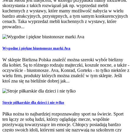
Świat Mebli jest miejscem, w którego przypadku mamy możliwość
skorzystania z takich rozwiązań jak np. wyprzedaż mebli
kuchennych z wystawy, które mamy możliwość nabycia w wielu
bardzo atrakcyjnych, przystępnych, a tym samym konkurencyjnych
cenach. Taka wyprzedaż mebli kuchennych z wystawy, które
prowadzo...
Wygodne i piękne biustonosze marki Ava
W sklepie Bielizna Polska znaleźć można szeroki wybór bielizny
dla kobiet. Są to różnego rodzaju majteczki, koszule nocne, a także -
oczywiście - biustonosze. Ava, Konrad, Gorteks - to tylko niektóre z
wielu firm, produkty których można znaleźć w tym sklepie. Jeśli
ktoś zna się na bieliźnie dobrej jak...
Stroje piłkarskie dla dzieci i nie tylko
Piłka nożna to najbardziej rozpoznawalny sport na świecie. Sport
ten łączy ze sobą ludzi, którzy oglądając mecze, wspólnie
przeżywają towarzyszące im emocje. Chłopcy posiadają bardzo
często swoich idoli, którymi sami się nazywają na szkolnym czy