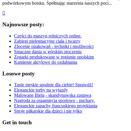
podwórkowym boisku. Spełniając marzenia naszych poci...
Najnowsze posty:
Części do maszyn rolniczych online.
Zabiegi pielęgnacyjne ciała i twarzy
Złocenie opakowań - techniki i możliwości
Smaczne dania w górskim otoczeniu
Zegarki produkowane w regionie opolskim
Kamienie akrylowe do ozdabiania
Losowe posty
Tanie męskie spodnie dla ciebie! Sprawdź!
Eleganckie torby na wyjazdy
Malowane Bielą - skandynawska zastawa
Nagroda za osiągnięcia sportowe - puchary.
Eleganckie zapachy francuskiego projektanta
Stroje piłkarskie dla dzieci i nie tylko
Get in touch