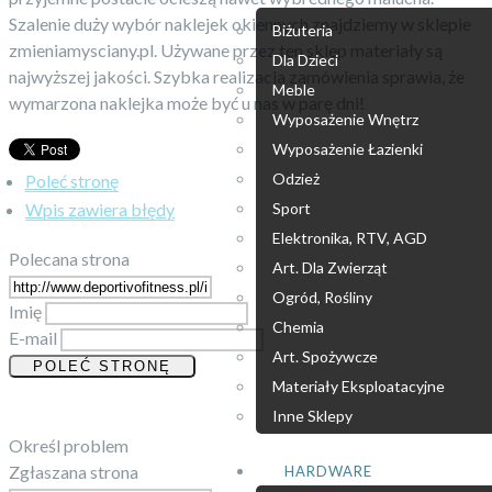
Szalenie duży wybór naklejek okiennych znajdziemy w sklepie
Biżuteria
zmieniamysciany.pl. Używane przez ten sklep materiały są
Dla Dzieci
najwyższej jakości. Szybka realizacja zamówienia sprawia, że
Meble
wymarzona naklejka może być u nas w parę dni!
Wyposażenie Wnętrz
Wyposażenie Łazienki
Odzież
Poleć stronę
Wpis zawiera błędy
Sport
Elektronika, RTV, AGD
Polecana strona
Art. Dla Zwierząt
Ogród, Rośliny
Imię
Chemia
E-mail
Art. Spożywcze
Materiały Eksploatacyjne
Inne Sklepy
Określ problem
Zgłaszana strona
HARDWARE