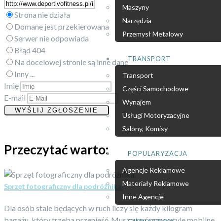
Maszyny
Strona nie działa
Narzędzia
Domane jest przekierowana
Przemysł Metalowy
Serwer nie odpowiada
Błąd 404
TRANSPORT
Na docelowej stronie są inne dane
Inny ...
Transport
Imię
Części Samochodowe
E-mail
Wynajem
Usługi Motoryzacyjne
Salony, Komisy
Przeczytać warto:
POPULARYZACJA
Agencje Reklamowe
Materiały Reklamowe
Sprzęt fotograficzny dla podróżnika.
Inne Agencje
Dla osób stale będących w ruch liczy się każdy kilogram
bagażu, który trzeba przenieść. Muszą być one na tyle mobilne,