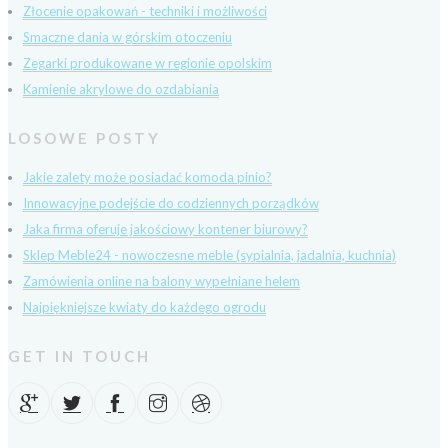
Złocenie opakowań - techniki i możliwości
Smaczne dania w górskim otoczeniu
Zegarki produkowane w regionie opolskim
Kamienie akrylowe do ozdabiania
LOSOWE POSTY
Jakie zalety może posiadać komoda pinio?
Innowacyjne podejście do codziennych porządków
Jaka firma oferuje jakościowy kontener biurowy?
Sklep Meble24 - nowoczesne meble (sypialnia, jadalnia, kuchnia)
Zamówienia online na balony wypełniane helem
Najpiękniejsze kwiaty do każdego ogrodu
GET IN TOUCH