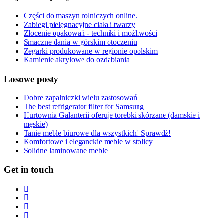
Części do maszyn rolniczych online.
Zabiegi pielęgnacyjne ciała i twarzy
Złocenie opakowań - techniki i możliwości
Smaczne dania w górskim otoczeniu
Zegarki produkowane w regionie opolskim
Kamienie akrylowe do ozdabiania
Losowe posty
Dobre zapalniczki wielu zastosowań.
The best refrigerator filter for Samsung
Hurtownia Galanterii oferuje torebki skórzane (damskie i
męskie)
Tanie meble biurowe dla wszystkich! Sprawdź!
Komfortowe i eleganckie meble w stolicy
Solidne laminowane meble
Get in touch