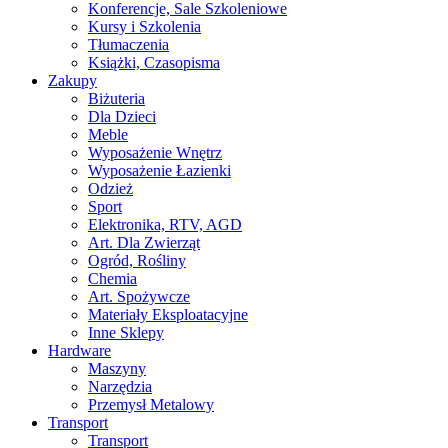
Konferencje, Sale Szkoleniowe
Kursy i Szkolenia
Tłumaczenia
Książki, Czasopisma
Zakupy
Biżuteria
Dla Dzieci
Meble
Wyposażenie Wnętrz
Wyposażenie Łazienki
Odzież
Sport
Elektronika, RTV, AGD
Art. Dla Zwierząt
Ogród, Rośliny
Chemia
Art. Spożywcze
Materiały Eksploatacyjne
Inne Sklepy
Hardware
Maszyny
Narzędzia
Przemysł Metalowy
Transport
Transport