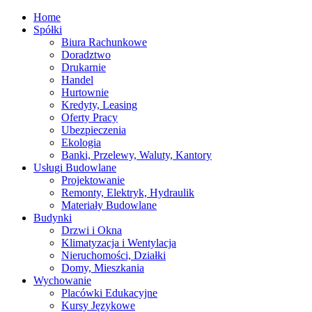
Home
Spółki
Biura Rachunkowe
Doradztwo
Drukarnie
Handel
Hurtownie
Kredyty, Leasing
Oferty Pracy
Ubezpieczenia
Ekologia
Banki, Przelewy, Waluty, Kantory
Usługi Budowlane
Projektowanie
Remonty, Elektryk, Hydraulik
Materiały Budowlane
Budynki
Drzwi i Okna
Klimatyzacja i Wentylacja
Nieruchomości, Działki
Domy, Mieszkania
Wychowanie
Placówki Edukacyjne
Kursy Językowe