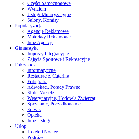
Części Samochodowe
Wynajem
Usługi Motoryzacyjne
Salony, Komisy
Popularyzacja
Agencje Reklamowe
Materiały Reklamowe
Inne Agencje
Gimnastyka
Imprezy Integracyjne
Zajęcia Sportowe i Rekreacyjne
Fabrykacja
Informatyczne
Restauracje, Catering
Fotografia
Adwokaci, Porady Prawne
Ślub i Wesele
Weterynaryjne, Hodowla Zwierząt
Sprzątanie, Porządkowanie
Serwis
Opieka
Inne Usługi
Urlop
Hotele i Noclegi
Podróże