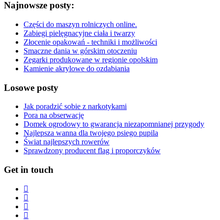
Najnowsze posty:
Części do maszyn rolniczych online.
Zabiegi pielęgnacyjne ciała i twarzy
Złocenie opakowań - techniki i możliwości
Smaczne dania w górskim otoczeniu
Zegarki produkowane w regionie opolskim
Kamienie akrylowe do ozdabiania
Losowe posty
Jak poradzić sobie z narkotykami
Pora na obserwację
Domek ogrodowy to gwarancja niezapomnianej przygody
Najlepsza wanna dla twojego psiego pupila
Świat najlepszych rowerów
Sprawdzony producent flag i proporczyków
Get in touch