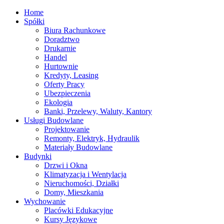
Home
Spółki
Biura Rachunkowe
Doradztwo
Drukarnie
Handel
Hurtownie
Kredyty, Leasing
Oferty Pracy
Ubezpieczenia
Ekologia
Banki, Przelewy, Waluty, Kantory
Usługi Budowlane
Projektowanie
Remonty, Elektryk, Hydraulik
Materiały Budowlane
Budynki
Drzwi i Okna
Klimatyzacja i Wentylacja
Nieruchomości, Działki
Domy, Mieszkania
Wychowanie
Placówki Edukacyjne
Kursy Językowe