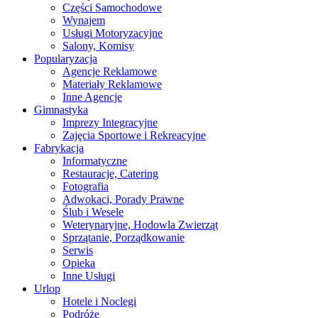
Części Samochodowe
Wynajem
Usługi Motoryzacyjne
Salony, Komisy
Popularyzacja
Agencje Reklamowe
Materiały Reklamowe
Inne Agencje
Gimnastyka
Imprezy Integracyjne
Zajęcia Sportowe i Rekreacyjne
Fabrykacja
Informatyczne
Restauracje, Catering
Fotografia
Adwokaci, Porady Prawne
Ślub i Wesele
Weterynaryjne, Hodowla Zwierząt
Sprzątanie, Porządkowanie
Serwis
Opieka
Inne Usługi
Urlop
Hotele i Noclegi
Podróże