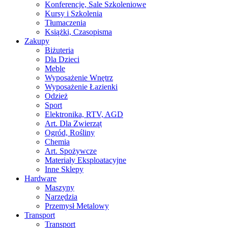
Konferencje, Sale Szkoleniowe
Kursy i Szkolenia
Tłumaczenia
Książki, Czasopisma
Zakupy
Biżuteria
Dla Dzieci
Meble
Wyposażenie Wnętrz
Wyposażenie Łazienki
Odzież
Sport
Elektronika, RTV, AGD
Art. Dla Zwierząt
Ogród, Rośliny
Chemia
Art. Spożywcze
Materiały Eksploatacyjne
Inne Sklepy
Hardware
Maszyny
Narzędzia
Przemysł Metalowy
Transport
Transport