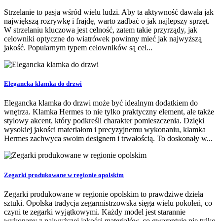
Strzelanie to pasja wśród wielu ludzi. Aby ta aktywność dawała jak
największą rozrywkę i frajdę, warto zadbać o jak najlepszy sprzęt.
W strzelaniu kluczowa jest celność, zatem takie przyrządy, jak
celowniki optyczne do wiatrówek powinny mieć jak najwyższą
jakość. Popularnym typem celowników są cel...
Elegancka klamka do drzwi
Elegancka klamka do drzwi może być idealnym dodatkiem do
wnętrza. Klamka Hermes to nie tylko praktyczny element, ale także
stylowy akcent, który podkreśli charakter pomieszczenia. Dzięki
wysokiej jakości materiałom i precyzyjnemu wykonaniu, klamka
Hermes zachwyca swoim designem i trwałością. To doskonały w...
Zegarki produkowane w regionie opolskim
Zegarki produkowane w regionie opolskim to prawdziwe dzieła
sztuki. Opolska tradycja zegarmistrzowska sięga wielu pokoleń, co
czyni te zegarki wyjątkowymi. Każdy model jest starannie
wykonany z najwyższej jakości materiałów, co gwarantuje nie tylko