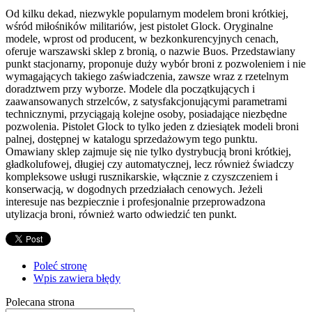
Od kilku dekad, niezwykle popularnym modelem broni krótkiej,
wśród miłośników militariów, jest pistolet Glock. Oryginalne
modele, wprost od producent, w bezkonkurencyjnych cenach,
oferuje warszawski sklep z bronią, o nazwie Buos. Przedstawiany
punkt stacjonarny, proponuje duży wybór broni z pozwoleniem i nie
wymagających takiego zaświadczenia, zawsze wraz z rzetelnym
doradztwem przy wyborze. Modele dla początkujących i
zaawansowanych strzelców, z satysfakcjonującymi parametrami
technicznymi, przyciągają kolejne osoby, posiadające niezbędne
pozwolenia. Pistolet Glock to tylko jeden z dziesiątek modeli broni
palnej, dostępnej w katalogu sprzedażowym tego punktu.
Omawiany sklep zajmuje się nie tylko dystrybucją broni krótkiej,
gładkolufowej, długiej czy automatycznej, lecz również świadczy
kompleksowe usługi rusznikarskie, włącznie z czyszczeniem i
konserwacją, w dogodnych przedziałach cenowych. Jeżeli
interesuje nas bezpiecznie i profesjonalnie przeprowadzona
utylizacja broni, również warto odwiedzić ten punkt.
Poleć stronę
Wpis zawiera błędy
Polecana strona