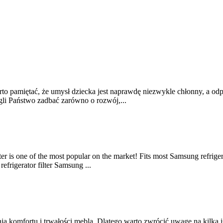
rto pamiętać, że umysł dziecka jest naprawdę niezwykle chłonny, a o
li Państwo zadbać zarówno o rozwój,...
er is one of the most popular on the market! Fits most Samsung refrigera
 refrigerator filter Samsung ...
ia komfortu i trwałości mebla. Dlatego warto zwrócić uwagę na kilka 