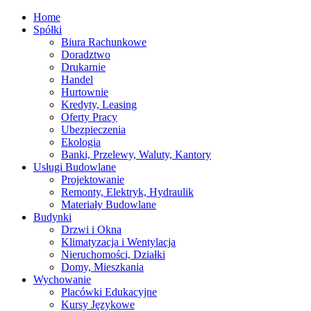
Home
Spółki
Biura Rachunkowe
Doradztwo
Drukarnie
Handel
Hurtownie
Kredyty, Leasing
Oferty Pracy
Ubezpieczenia
Ekologia
Banki, Przelewy, Waluty, Kantory
Usługi Budowlane
Projektowanie
Remonty, Elektryk, Hydraulik
Materiały Budowlane
Budynki
Drzwi i Okna
Klimatyzacja i Wentylacja
Nieruchomości, Działki
Domy, Mieszkania
Wychowanie
Placówki Edukacyjne
Kursy Językowe