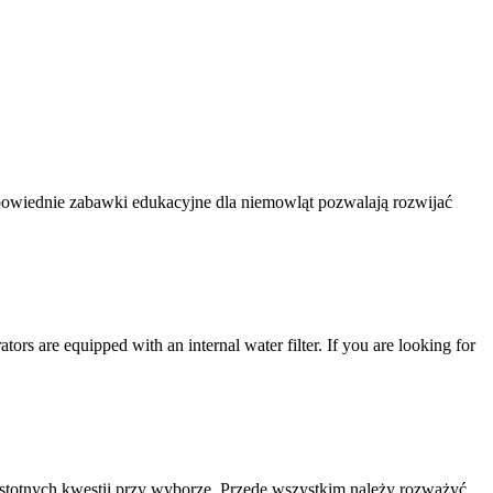
dpowiednie zabawki edukacyjne dla niemowląt pozwalają rozwijać
tors are equipped with an internal water filter. If you are looking for
istotnych kwestii przy wyborze. Przede wszystkim należy rozważyć