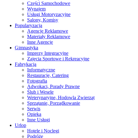
Części Samochodowe
Wynajem
Usługi Motoryzacyjne
Salony, Komisy
Popularyzacja
Agencje Reklamowe
Materiały Reklamowe
Inne Agencje
Gimnastyka
Imprezy Integracyjne
Zajęcia Sportowe i Rekreacyjne
Fabrykacja
Informatyczne
Restauracje, Catering
Fotografia
Adwokaci, Porady Prawne
Ślub i Wesele
Weterynaryjne, Hodowla Zwierząt
Sprzątanie, Porządkowanie
Serwis
Opieka
Inne Usługi
Urlop
Hotele i Noclegi
Podróże