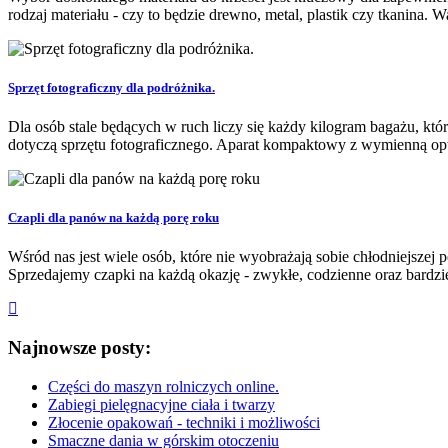
rodzaj materiału - czy to będzie drewno, metal, plastik czy tkanina. W
Sprzęt fotograficzny dla podróżnika.
Dla osób stale będących w ruch liczy się każdy kilogram bagażu, któ
dotyczą sprzętu fotograficznego. Aparat kompaktowy z wymienną opty
Czapli dla panów na każdą porę roku
Wśród nas jest wiele osób, które nie wyobrażają sobie chłodniejszej
Sprzedajemy czapki na każdą okazję - zwykłe, codzienne oraz bardziej
Najnowsze posty:
Części do maszyn rolniczych online.
Zabiegi pielęgnacyjne ciała i twarzy
Złocenie opakowań - techniki i możliwości
Smaczne dania w górskim otoczeniu