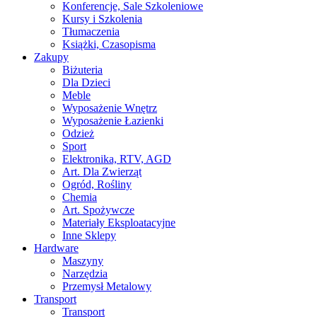
Konferencje, Sale Szkoleniowe
Kursy i Szkolenia
Tłumaczenia
Książki, Czasopisma
Zakupy
Biżuteria
Dla Dzieci
Meble
Wyposażenie Wnętrz
Wyposażenie Łazienki
Odzież
Sport
Elektronika, RTV, AGD
Art. Dla Zwierząt
Ogród, Rośliny
Chemia
Art. Spożywcze
Materiały Eksploatacyjne
Inne Sklepy
Hardware
Maszyny
Narzędzia
Przemysł Metalowy
Transport
Transport