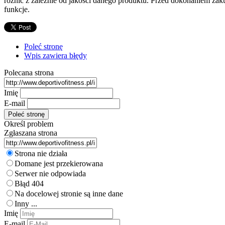
różnić z zależnie od jakości danego produktu. Przed dokonaniem zak
funkcje.
Poleć stronę
Wpis zawiera błędy
Polecana strona
Imię
E-mail
Określ problem
Zgłaszana strona
Strona nie działa
Domane jest przekierowana
Serwer nie odpowiada
Błąd 404
Na docelowej stronie są inne dane
Inny ...
Imię
E-mail