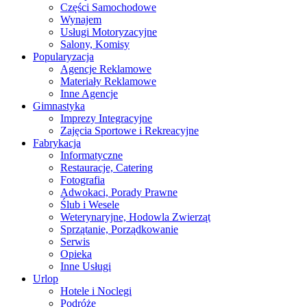
Części Samochodowe
Wynajem
Usługi Motoryzacyjne
Salony, Komisy
Popularyzacja
Agencje Reklamowe
Materiały Reklamowe
Inne Agencje
Gimnastyka
Imprezy Integracyjne
Zajęcia Sportowe i Rekreacyjne
Fabrykacja
Informatyczne
Restauracje, Catering
Fotografia
Adwokaci, Porady Prawne
Ślub i Wesele
Weterynaryjne, Hodowla Zwierząt
Sprzątanie, Porządkowanie
Serwis
Opieka
Inne Usługi
Urlop
Hotele i Noclegi
Podróże