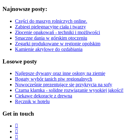
Najnowsze posty:
Części do maszyn rolniczych online.
Zabiegi pielęgnacyjne ciała i twarzy
Złocenie opakowań - techniki i możliwości
Smaczne dania w górskim otoczeniu
Zegarki produkowane w regionie opolskim
Kamienie akrylowe do ozdabiania
Losowe posty
Najlepsze dywany oraz inne osłony na ziemię
Bogaty wybór tanich piw regionalnych
Nowocześnie prezentujące się przykrycia na sofy
Czarna klamka - solidne rozwiązanie wysokiej jakości!
Ciekawe dekoracje z drewna
Ręcznik w hotelu
Get in touch