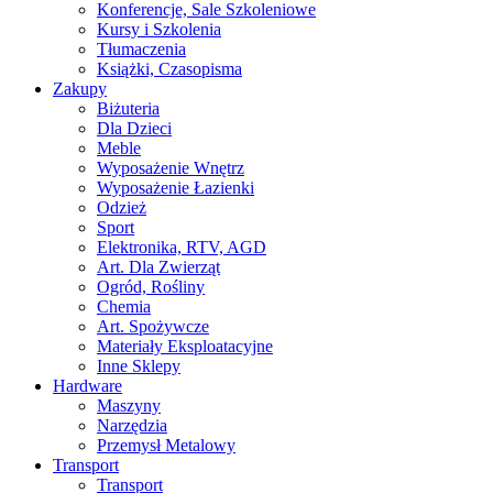
Konferencje, Sale Szkoleniowe
Kursy i Szkolenia
Tłumaczenia
Książki, Czasopisma
Zakupy
Biżuteria
Dla Dzieci
Meble
Wyposażenie Wnętrz
Wyposażenie Łazienki
Odzież
Sport
Elektronika, RTV, AGD
Art. Dla Zwierząt
Ogród, Rośliny
Chemia
Art. Spożywcze
Materiały Eksploatacyjne
Inne Sklepy
Hardware
Maszyny
Narzędzia
Przemysł Metalowy
Transport
Transport