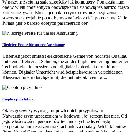
W naszym życiu na stałe zagościły już komputery. Pomagają nam
one w wielu codziennych obowiązkach i stanowią też bardzo często
źródło rozrywki. Istnieją jednak na rynku również urządzenia
stworzone specjalnie po to, by można było za ich pomocą wejść do
świata gier o bardzo dobrych parametrach obr...
Niedrige Preise für unsere Ausrüstung
Unser Angebot umfasst elektronische Geräte von höchster Qualität,
mit denen Lehrer an Schulen, die an der Implementierung moderner
Technologien interessiert sind, digitaler Unterricht durchführen
können. Digitaler Unterricht wird beispielsweise in verschidenen
Klassenzimmern durchgeführt, die mit interaktiven Taf...
Ciepło i przytulnie.
Okres grzewczy wymaga odpowiednich przygotowań.
Najważniejszym urządzeniem w kotłowni i jej sercem jest piec. Od
jego właściwości i parametrów technicznych zależeć będą
temperatura pomieszczeń oraz rachunki za opałaty. Wielu klientów
firmy Kocioł Cenowy decyduje się na to, aby zakupić kocioł na