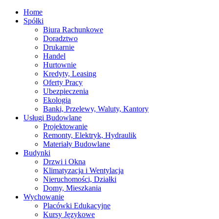
Home
Spółki
Biura Rachunkowe
Doradztwo
Drukarnie
Handel
Hurtownie
Kredyty, Leasing
Oferty Pracy
Ubezpieczenia
Ekologia
Banki, Przelewy, Waluty, Kantory
Usługi Budowlane
Projektowanie
Remonty, Elektryk, Hydraulik
Materiały Budowlane
Budynki
Drzwi i Okna
Klimatyzacja i Wentylacja
Nieruchomości, Działki
Domy, Mieszkania
Wychowanie
Placówki Edukacyjne
Kursy Językowe