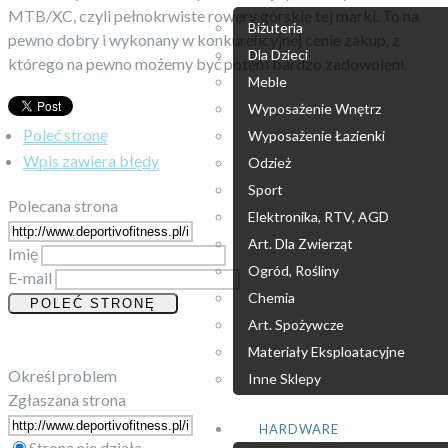
MTB/XC, czyli pełnokrwiste rowery górskie tej marki. To na
Biżuteria
pewno dobry i wykonany w konkurencyjnej cenie zakup, z
Dla Dzieci
którego na pewno możemy być potem bardzo zadowoleni.
Meble
Wyposażenie Wnętrz
Poleć stronę
Wyposażenie Łazienki
Wpis zawiera błędy
Odzież
Sport
Polecana strona
Elektronika, RTV, AGD
Art. Dla Zwierząt
Imię
Ogród, Rośliny
E-mail
Chemia
Art. Spożywcze
Materiały Eksploatacyjne
Określ problem
Inne Sklepy
Zgłaszana strona
HARDWARE
Strona nie działa