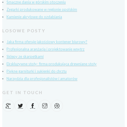
Smaczne dania w górskim otoczeniu
Zegarki produkowane w regionie opolskim
Kamienie akrylowe do ozdabiania
LOSOWE POSTY
Jaka firma oferuje jakościowy kontener biurowy?
Profesjonalna aranżacja i projektowanie wnętrz
Sklepy ze skarpetkami
Ekskluzywne stoły- firma produkująca drewniane stoły
Piękne garniturki i sukienki do chrztu
Narzędzia dla profesjonalistów i amatorów
GET IN TOUCH