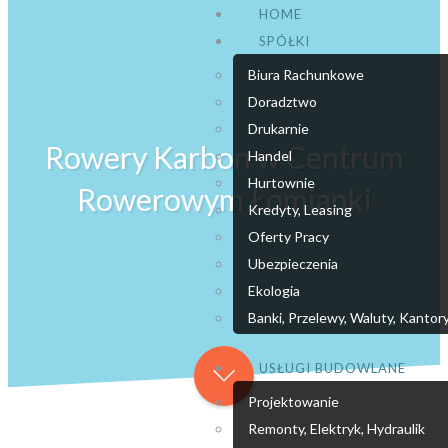
HOME
SPÓŁKI
Biura Rachunkowe
Doradztwo
Drukarnie
Rowery Karbon w Centrum
Handel
Hurtownie
Rowerowym Łomianki
Kredyty, Leasing
Oferty Pracy
Ubezpieczenia
Ekologia
Banki, Przelewy, Waluty, Kantor
USŁUGI BUDOWLANE
Projektowanie
Remonty, Elektryk, Hydraulik