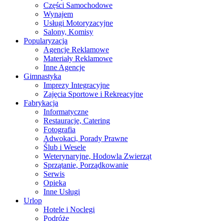
Części Samochodowe
Wynajem
Usługi Motoryzacyjne
Salony, Komisy
Popularyzacja
Agencje Reklamowe
Materiały Reklamowe
Inne Agencje
Gimnastyka
Imprezy Integracyjne
Zajęcia Sportowe i Rekreacyjne
Fabrykacja
Informatyczne
Restauracje, Catering
Fotografia
Adwokaci, Porady Prawne
Ślub i Wesele
Weterynaryjne, Hodowla Zwierząt
Sprzątanie, Porządkowanie
Serwis
Opieka
Inne Usługi
Urlop
Hotele i Noclegi
Podróże