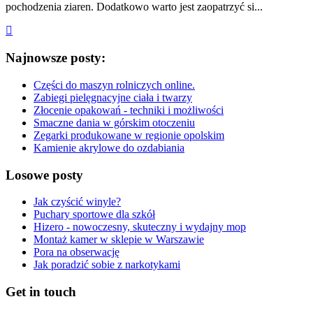
pochodzenia ziaren. Dodatkowo warto jest zaopatrzyć si...
Najnowsze posty:
Części do maszyn rolniczych online.
Zabiegi pielęgnacyjne ciała i twarzy
Złocenie opakowań - techniki i możliwości
Smaczne dania w górskim otoczeniu
Zegarki produkowane w regionie opolskim
Kamienie akrylowe do ozdabiania
Losowe posty
Jak czyścić winyle?
Puchary sportowe dla szkół
Hizero - nowoczesny, skuteczny i wydajny mop
Montaż kamer w sklepie w Warszawie
Pora na obserwację
Jak poradzić sobie z narkotykami
Get in touch