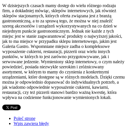
W dzisiejszych czasach mamy dostęp do wielu różnego rodzaju
firm, a dokładniej mówiąc, sklepów internetowych, jak również
sklepów stacjonarnych, których oferta związana jest z branżą
gastronomiczną, a to za sprawą tego, że można w niej znaleźć
szereg akcesoriów i urządzeń wykorzystywanych na co dzień w
niejednym punkcie gastronomicznym. Jednak nie każde z tych
miejsc jest w stanie zagwarantować produkty o najwyższej jakości,
jak to ma miejsce w przypadku sklepu internetowego, jakim jest
Galeria Gastro. Wspomniane miejsce zadba o kompleksowe
wyposażenie cukierni, restauracji, pizzerii oraz wielu innych
punktów, w których to jest zarówno przygotowywane, jak i
serwowane jedzenie. Wymieniony sklep internetowy, o czym należy
powiedzieć, posiada niezwykle szerokim i zróżnicowany
asortyment, w którym to mamy do czynienia z konkretnymi
urządzeniami, które dostępne są w różnych modelach. Dzięki czemu
można je odpowiednio dopasować do indywidualnych potrzeb, a
jak wiadomo odpowiednie wyposażenie cukierni, kawiarni,
restauracji, czy też pizzerii stanowi bardzo ważną kwestię, która
wpływa na codzienne funkcjonowanie wymienionych lokali.
Poleć stronę
Wpis zawiera błędy