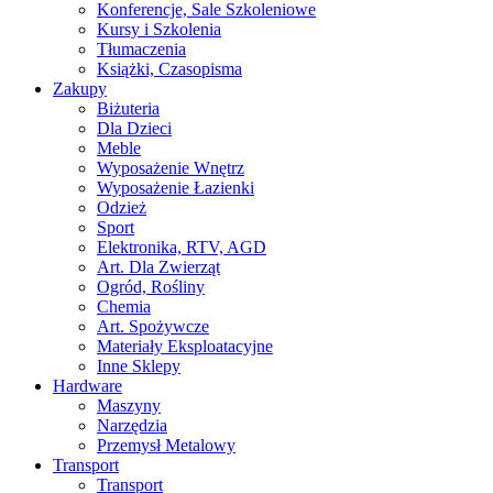
Konferencje, Sale Szkoleniowe
Kursy i Szkolenia
Tłumaczenia
Książki, Czasopisma
Zakupy
Biżuteria
Dla Dzieci
Meble
Wyposażenie Wnętrz
Wyposażenie Łazienki
Odzież
Sport
Elektronika, RTV, AGD
Art. Dla Zwierząt
Ogród, Rośliny
Chemia
Art. Spożywcze
Materiały Eksploatacyjne
Inne Sklepy
Hardware
Maszyny
Narzędzia
Przemysł Metalowy
Transport
Transport