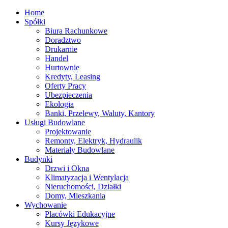
Home
Spółki
Biura Rachunkowe
Doradztwo
Drukarnie
Handel
Hurtownie
Kredyty, Leasing
Oferty Pracy
Ubezpieczenia
Ekologia
Banki, Przelewy, Waluty, Kantory
Usługi Budowlane
Projektowanie
Remonty, Elektryk, Hydraulik
Materiały Budowlane
Budynki
Drzwi i Okna
Klimatyzacja i Wentylacja
Nieruchomości, Działki
Domy, Mieszkania
Wychowanie
Placówki Edukacyjne
Kursy Językowe