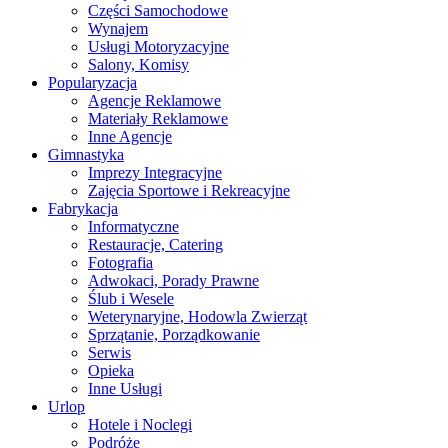
Części Samochodowe
Wynajem
Usługi Motoryzacyjne
Salony, Komisy
Popularyzacja
Agencje Reklamowe
Materiały Reklamowe
Inne Agencje
Gimnastyka
Imprezy Integracyjne
Zajęcia Sportowe i Rekreacyjne
Fabrykacja
Informatyczne
Restauracje, Catering
Fotografia
Adwokaci, Porady Prawne
Ślub i Wesele
Weterynaryjne, Hodowla Zwierząt
Sprzątanie, Porządkowanie
Serwis
Opieka
Inne Usługi
Urlop
Hotele i Noclegi
Podróże