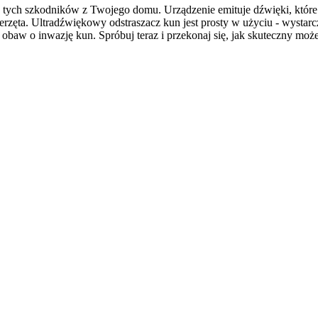
 tych szkodników z Twojego domu. Urządzenie emituje dźwięki, które s
wierzęta. Ultradźwiękowy odstraszacz kun jest prosty w użyciu - wysta
baw o inwazję kun. Spróbuj teraz i przekonaj się, jak skuteczny moż