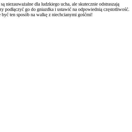
ą niezauważalne dla ludzkiego ucha, ale skutecznie odstraszają
rczy podłączyć go do gniazdka i ustawić na odpowiednią częstotliwość.
e być ten sposób na walkę z niechcianymi gośćmi!