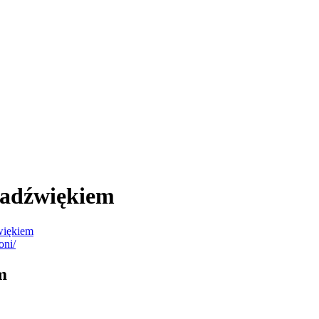
radźwiękiem
źwiękiem
m