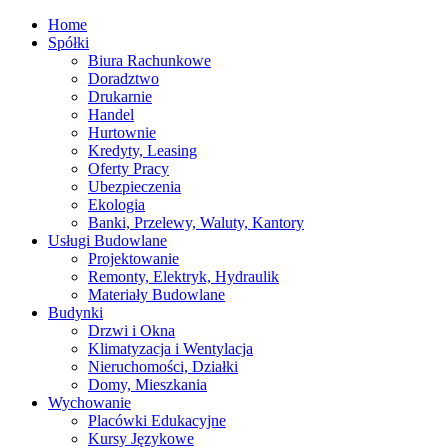
Home
Spółki
Biura Rachunkowe
Doradztwo
Drukarnie
Handel
Hurtownie
Kredyty, Leasing
Oferty Pracy
Ubezpieczenia
Ekologia
Banki, Przelewy, Waluty, Kantory
Usługi Budowlane
Projektowanie
Remonty, Elektryk, Hydraulik
Materiały Budowlane
Budynki
Drzwi i Okna
Klimatyzacja i Wentylacja
Nieruchomości, Działki
Domy, Mieszkania
Wychowanie
Placówki Edukacyjne
Kursy Językowe