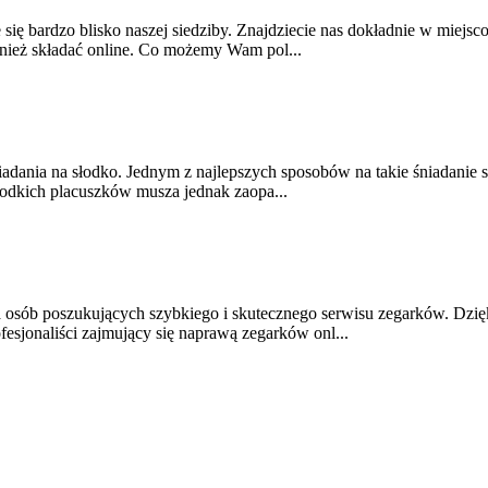
ę bardzo blisko naszej siedziby. Znajdziecie nas dokładnie w miejsco
nież składać online. Co możemy Wam pol...
niadania na słodko. Jednym z najlepszych sposobów na takie śniadanie
słodkich placuszków musza jednak zaopa...
la osób poszukujących szybkiego i skutecznego serwisu zegarków. Dz
sjonaliści zajmujący się naprawą zegarków onl...