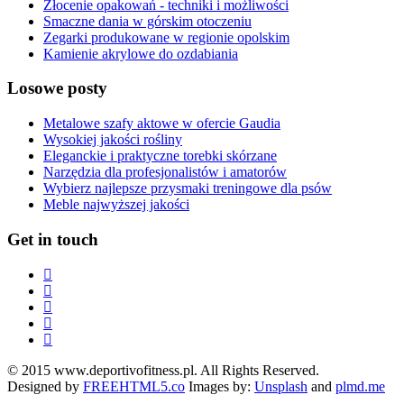
Złocenie opakowań - techniki i możliwości
Smaczne dania w górskim otoczeniu
Zegarki produkowane w regionie opolskim
Kamienie akrylowe do ozdabiania
Losowe posty
Metalowe szafy aktowe w ofercie Gaudia
Wysokiej jakości rośliny
Eleganckie i praktyczne torebki skórzane
Narzędzia dla profesjonalistów i amatorów
Wybierz najlepsze przysmaki treningowe dla psów
Meble najwyższej jakości
Get in touch
© 2015 www.deportivofitness.pl. All Rights Reserved.
Designed by
FREEHTML5.co
Images by:
Unsplash
and
plmd.me