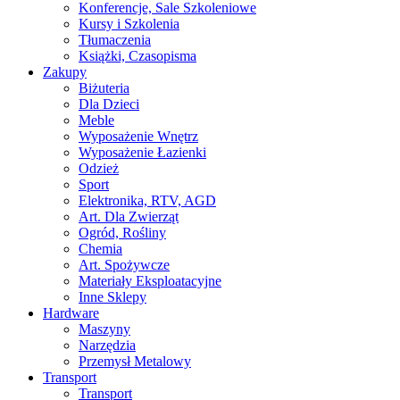
Konferencje, Sale Szkoleniowe
Kursy i Szkolenia
Tłumaczenia
Książki, Czasopisma
Zakupy
Biżuteria
Dla Dzieci
Meble
Wyposażenie Wnętrz
Wyposażenie Łazienki
Odzież
Sport
Elektronika, RTV, AGD
Art. Dla Zwierząt
Ogród, Rośliny
Chemia
Art. Spożywcze
Materiały Eksploatacyjne
Inne Sklepy
Hardware
Maszyny
Narzędzia
Przemysł Metalowy
Transport
Transport