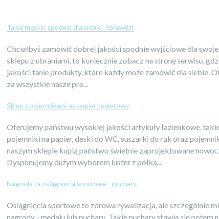
Tanie męskie spodnie dla ciebie! Sprawdź!
Chciałbyś zamówić dobrej jakości spodnie wyjściowe dla swoje
sklepu z ubraniami, to koniecznie zobacz na stronę serwisu, gdz
jakości tanie produkty, które każdy może zamówić dla siebie. O
za wszystkie nasze pro...
Sklep z pojemnikami na papier toaletowy
Oferujemy państwu wysokiej jakości artykuły łazienkowe, takie
pojemniki na papier, deski do WC, suszarki do rąk oraz pojemni
naszym sklepie kupią państwo świetnie zaprojektowane nowoc
Dysponujemy dużym wyborem luster z półką...
Nagroda za osiągnięcia sportowe - puchary.
Osiągnięcia sportowe to zdrowa rywalizacja, ale szczególnie m
nagrody - medalu lub pucharu. Takie puchary stawia się pote