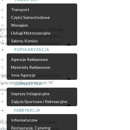
Transport
Części Samochodowe
Wynajem
go męża? Jeśli nie masz dobrego
Usługi Motoryzacyjne
ie dostępne są dla ciebie dobrej
Salony, Komisy
ferujemy bardzo niskie stawki
POPULARYZACJA
Agencje Reklamowe
Materiały Reklamowe
 jak dozowniki mydła w płynie,
Inne Agencje
ki na ręczniki papierowe. W
GIMNASTYKA
zesne meble łazienkowe.
Imprezy Integracyjne
Zajęcia Sportowe i Rekreacyjne
FABRYKACJA
Informatyczne
iła jest możliwość otrzymania
Restauracje, Catering
m na honorowym miejscu w domu