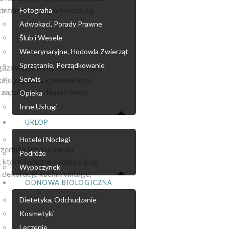
 determinacji sportowca, są
Fotografia
Adwokaci, Porady Prawne
Ślub i Wesele
Weterynaryjne, Hodowla Zwierząt
Sprzątanie, Porządkowanie
gazowy, musimy również mieć
zaju zapalaczy powinniśmy
Serwis
zapalniczek. Nasi klienci
Opieka
Inne Usługi
URLOP
Hotele i Noclegi
przedażą artykułów do
Podróże
 które świetnie nadają się na
Wypoczynek
 dekoracje kuchni vintage,
ODNOWA BIOLOGICZNA
Dietetyka, Odchudzanie
Kosmetyki
Leczenie