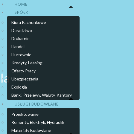
HOME
SPÓŁKI
Biura Rachunkowe
Doradztwo
Drukarnie
Handel
Hurtownie
Kredyty, Leasing
Oferty Pracy
la
Ubezpieczenia
Ekologia
Banki, Przelewy, Waluty, Kantory
USŁUGI BUDOWLANE
Projektowanie
Remonty, Elektryk, Hydraulik
Materiały Budowlane