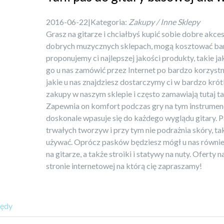
2016-06-22
|
Kategoria:
Zakupy / Inne Sklepy
Grasz na gitarze i chciałbyś kupić sobie dobre akc
dobrych muzycznych sklepach, mogą kosztować ba
proponujemy ci najlepszej jakości produkty, takie j
go u nas zamówić przez Internet po bardzo korzystn
jakie u nas znajdziesz dostarczymy ci w bardzo krót
zakupy w naszym sklepie i często zamawiają tutaj ta
Zapewnia on komfort podczas gry na tym instrumenci
doskonale wpasuje się do każdego wyglądu gitary. Pa
trwałych tworzyw i przy tym nie podrażnia skóry, t
używać. Oprócz pasków będziesz mógł u nas równie
na gitarze, a także stroiki i statywy na nuty. Ofert
stronie internetowej na którą cię zapraszamy!
łędy