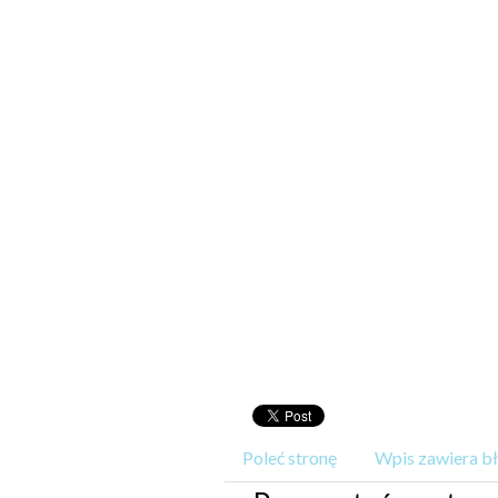
Poleć stronę
Wpis zawiera b