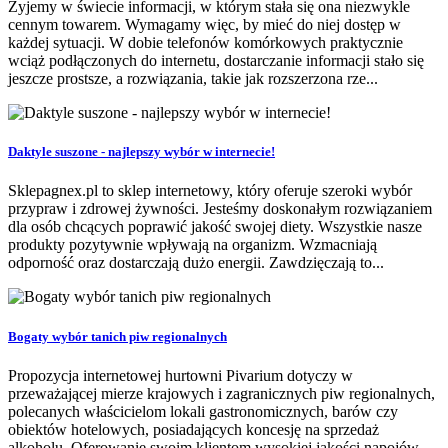
Żyjemy w świecie informacji, w którym stała się ona niezwykle
cennym towarem. Wymagamy więc, by mieć do niej dostęp w
każdej sytuacji. W dobie telefonów komórkowych praktycznie
wciąż podłączonych do internetu, dostarczanie informacji stało się
jeszcze prostsze, a rozwiązania, takie jak rozszerzona rze...
Daktyle suszone - najlepszy wybór w internecie!
Sklepagnex.pl to sklep internetowy, który oferuje szeroki wybór
przypraw i zdrowej żywności. Jesteśmy doskonałym rozwiązaniem
dla osób chcących poprawić jakość swojej diety. Wszystkie nasze
produkty pozytywnie wpływają na organizm. Wzmacniają
odporność oraz dostarczają dużo energii. Zawdzięczają to...
Bogaty wybór tanich piw regionalnych
Propozycja internetowej hurtowni Pivarium dotyczy w
przeważającej mierze krajowych i zagranicznych piw regionalnych,
polecanych właścicielom lokali gastronomicznych, barów czy
obiektów hotelowych, posiadających koncesję na sprzedaż
alkoholu. Oferowanie swoim klientom wysokiej jakości napojów