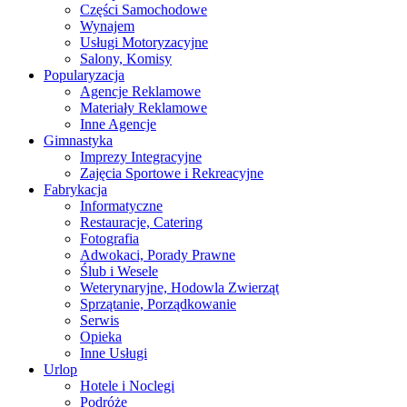
Części Samochodowe
Wynajem
Usługi Motoryzacyjne
Salony, Komisy
Popularyzacja
Agencje Reklamowe
Materiały Reklamowe
Inne Agencje
Gimnastyka
Imprezy Integracyjne
Zajęcia Sportowe i Rekreacyjne
Fabrykacja
Informatyczne
Restauracje, Catering
Fotografia
Adwokaci, Porady Prawne
Ślub i Wesele
Weterynaryjne, Hodowla Zwierząt
Sprzątanie, Porządkowanie
Serwis
Opieka
Inne Usługi
Urlop
Hotele i Noclegi
Podróże