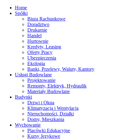
Home
Spółki
Biura Rachunkowe
Doradztwo
Drukarnie
Handel
Hurtownie
Kredyty, Leasing
Oferty Pracy
Ubezpieczenia
Ekologia
Banki, Przelewy, Waluty, Kantory
Usługi Budowlane
Projektowanie
Remonty, Elektryk, Hydraulik
Materiały Budowlane
Budynki
Drzwi i Okna
Klimatyzacja i Wentylacja
Nieruchomości, Działki
Domy, Mieszkania
Wychowanie
Placówki Edukacyjne
Kursy Językowe