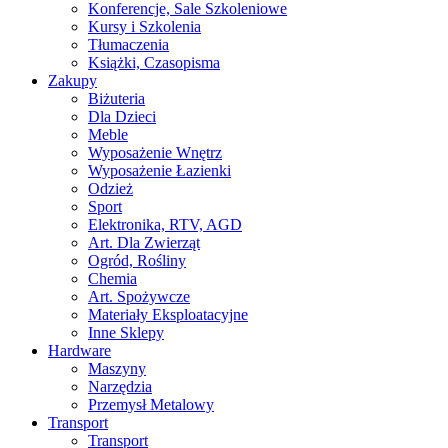
Konferencje, Sale Szkoleniowe
Kursy i Szkolenia
Tłumaczenia
Książki, Czasopisma
Zakupy
Biżuteria
Dla Dzieci
Meble
Wyposażenie Wnętrz
Wyposażenie Łazienki
Odzież
Sport
Elektronika, RTV, AGD
Art. Dla Zwierząt
Ogród, Rośliny
Chemia
Art. Spożywcze
Materiały Eksploatacyjne
Inne Sklepy
Hardware
Maszyny
Narzędzia
Przemysł Metalowy
Transport
Transport