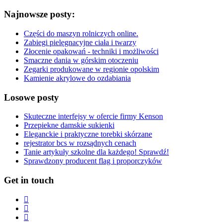
Najnowsze posty:
Części do maszyn rolniczych online.
Zabiegi pielęgnacyjne ciała i twarzy
Złocenie opakowań - techniki i możliwości
Smaczne dania w górskim otoczeniu
Zegarki produkowane w regionie opolskim
Kamienie akrylowe do ozdabiania
Losowe posty
Skuteczne interfejsy w ofercie firmy Kenson
Przepiekne damskie sukienki
Eleganckie i praktyczne torebki skórzane
rejestrator bcs w rozsądnych cenach
Tanie artykuły szkolne dla każdego! Sprawdź!
Sprawdzony producent flag i proporczyków
Get in touch