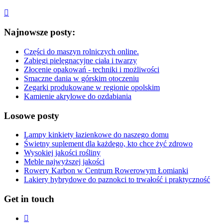
Najnowsze posty:
Części do maszyn rolniczych online.
Zabiegi pielęgnacyjne ciała i twarzy
Złocenie opakowań - techniki i możliwości
Smaczne dania w górskim otoczeniu
Zegarki produkowane w regionie opolskim
Kamienie akrylowe do ozdabiania
Losowe posty
Lampy kinkiety łazienkowe do naszego domu
Świetny suplement dla każdego, kto chce żyć zdrowo
Wysokiej jakości rośliny
Meble najwyższej jakości
Rowery Karbon w Centrum Rowerowym Łomianki
Lakiery hybrydowe do paznokci to trwałość i praktyczność
Get in touch