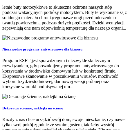
letnie buty motocyklowe to skuteczna ochrona naszych stóp
podczas wakacyjnych podróży motocyklem. Buty te wykonane są z
solidnego materiału chroniącego nasze nogi przed uderzenie o
twardą powierzchnia podczas dużych prędkości. Dzięki wentylacji
zapewniają one nam odpowiednią temperaturę dla naszego organi...
Niezawodne programy antywirusowe dla biznesu
Program ESET jest sprawdzonym i niezwykle skutecznym
rozwiązaniem, gdy poszukujemy programu antywirusowego do
korzystania w środowisku domowym lub w konkretnej firmie.
Ekspresowe skanowanie w poszukiwaniu wirusów, możliwość
wyboru trzydziestodniowej, darmowej wersji próbnej oraz
korzystne warunki podpisywanej um...
Dekoracje ścienne, naklejki na ścianę
Każdy z nas chce urządzić swój dom, swoje mieszkanie, czy nawet
tylko swój pokój zgodnie ze swoim gustem, tak żeby wystrój
pomieszczenia odzwierciedlał charakter właściciela. Nie zawsze