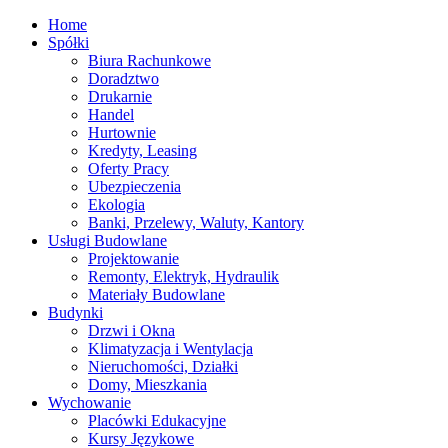
Home
Spółki
Biura Rachunkowe
Doradztwo
Drukarnie
Handel
Hurtownie
Kredyty, Leasing
Oferty Pracy
Ubezpieczenia
Ekologia
Banki, Przelewy, Waluty, Kantory
Usługi Budowlane
Projektowanie
Remonty, Elektryk, Hydraulik
Materiały Budowlane
Budynki
Drzwi i Okna
Klimatyzacja i Wentylacja
Nieruchomości, Działki
Domy, Mieszkania
Wychowanie
Placówki Edukacyjne
Kursy Językowe