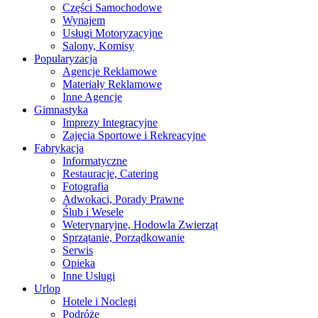
Części Samochodowe
Wynajem
Usługi Motoryzacyjne
Salony, Komisy
Popularyzacja
Agencje Reklamowe
Materiały Reklamowe
Inne Agencje
Gimnastyka
Imprezy Integracyjne
Zajęcia Sportowe i Rekreacyjne
Fabrykacja
Informatyczne
Restauracje, Catering
Fotografia
Adwokaci, Porady Prawne
Ślub i Wesele
Weterynaryjne, Hodowla Zwierząt
Sprzątanie, Porządkowanie
Serwis
Opieka
Inne Usługi
Urlop
Hotele i Noclegi
Podróże