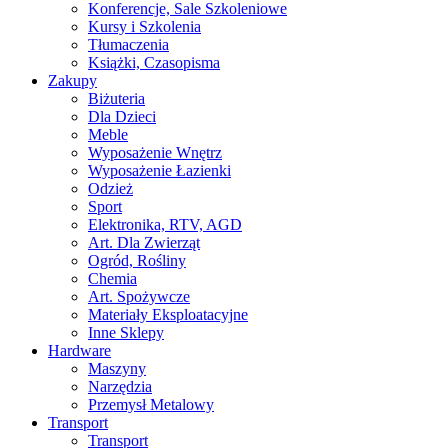
Konferencje, Sale Szkoleniowe
Kursy i Szkolenia
Tłumaczenia
Książki, Czasopisma
Zakupy
Biżuteria
Dla Dzieci
Meble
Wyposażenie Wnętrz
Wyposażenie Łazienki
Odzież
Sport
Elektronika, RTV, AGD
Art. Dla Zwierząt
Ogród, Rośliny
Chemia
Art. Spożywcze
Materiały Eksploatacyjne
Inne Sklepy
Hardware
Maszyny
Narzędzia
Przemysł Metalowy
Transport
Transport