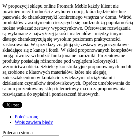
W propozycji sklepu online Promark Meble każdy klient nie
powinien mieć trudności z wyborem opcji, która będzie idealnie
pasowała do charakterystyki konkretnego wnętrza w domu. Wśród
produktów z asortymentu cieszących się bardzo dużą popularnością
można wskazać zestawy wypoczynkowe. Oferowane rozwiązania
są wykonane z najwyższej jakości materiałów i między innymi
dlatego charakteryzują się wysokim poziomem praktyczności
zastosowania. W sprzedaży znajdują się zestawy wypoczynkowe
składające się z kanap i foteli. W skład proponowanych kompletów
mogą również wchodzić funkcjonalne narożniki. Prezentowane
produkty posiadają różnorodne pod względem kolorystyki i
wzornictwa obicia. Szkielety konstrukcyjne proponowanych mebli
są zrobione z klasowych materiałów, które nie ulegają
zniekształceniom w kontakcie z większymi obciążeniami i
działaniem czynników środowiskowych. Oprócz umeblowania do
salonu prezentowany sklep internetowy ma do zaproponowania
rozwiązania do sypialni i pomieszczeń biurowych.
Poleć stronę
Wpis zawiera błędy
Polecana strona