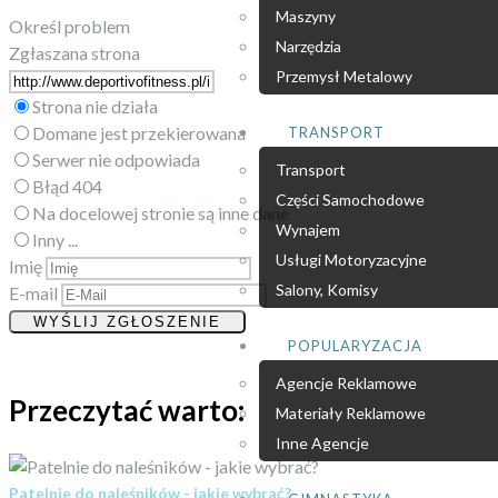
Maszyny
Określ problem
Narzędzia
Zgłaszana strona
Przemysł Metalowy
Strona nie działa
Domane jest przekierowana
TRANSPORT
Serwer nie odpowiada
Transport
Błąd 404
Części Samochodowe
Na docelowej stronie są inne dane
Wynajem
Inny ...
Usługi Motoryzacyjne
Imię
Salony, Komisy
E-mail
POPULARYZACJA
Agencje Reklamowe
Przeczytać warto:
Materiały Reklamowe
Inne Agencje
Patelnie do naleśników - jakie wybrać?