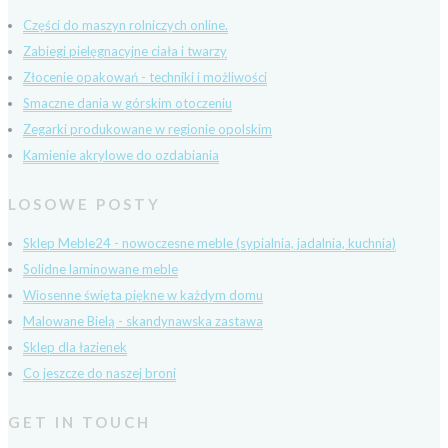
Części do maszyn rolniczych online.
Zabiegi pielęgnacyjne ciała i twarzy
Złocenie opakowań - techniki i możliwości
Smaczne dania w górskim otoczeniu
Zegarki produkowane w regionie opolskim
Kamienie akrylowe do ozdabiania
LOSOWE POSTY
Sklep Meble24 - nowoczesne meble (sypialnia, jadalnia, kuchnia)
Solidne laminowane meble
Wiosenne święta piękne w każdym domu
Malowane Bielą - skandynawska zastawa
Sklep dla łazienek
Co jeszcze do naszej broni
GET IN TOUCH