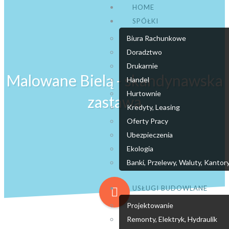
HOME
SPÓŁKI
Biura Rachunkowe
Doradztwo
Drukarnie
Malowane Bielą - skandynawska
Handel
Hurtownie
zastawa
Kredyty, Leasing
Oferty Pracy
Ubezpieczenia
Ekologia
Banki, Przelewy, Waluty, Kantor
USŁUGI BUDOWLANE
Projektowanie
Remonty, Elektryk, Hydraulik