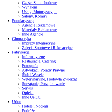
Części Samochodowe
Wynajem
Usługi Motoryzacyjne
Salony, Komisy
Popularyzacja
Agencje Reklamowe
Materiały Reklamowe
Inne Agencje
Gimnastyka
Imprezy Integracyjne
Zajęcia Sportowe i Rekreacyjne
Fabrykacja
Informatyczne
Restauracje, Catering
Fotografia
Adwokaci, Porady Prawne
Ślub i Wesele
Weterynaryjne, Hodowla Zwierząt
Sprzątanie, Porządkowanie
Serwis
Opieka
Inne Usługi
Urlop
Hotele i Noclegi
Podróże