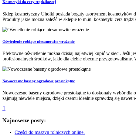
Kosmetyki do cery trądzikowej
Sklep kosmetyczny Uholki posiada bogaty asortyment kosmetyków do p
Produkty jakie można zaleźć w sklepie to m.in. kosmetyki cera trądzi
Oświetlenie robiące niesamowite wrażenie
Efektowne oświetlenie można dzisiaj najłatwiej kupić w sieci. Jeśli je
profesjonalnych środków, jakie dla ciebie obecnie przygotowaliśmy. Wa
Nowoczesne baseny ogrodowe prostokątne
Nowoczesne baseny ogrodowe prostokątne to doskonały wybór dla os
zajmują niewiele miejsca, dzięki czemu idealnie sprawdzą się nawet w
Najnowsze posty:
Części do maszyn rolniczych online.