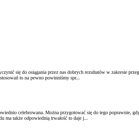
ynić się do osiągania przez nas dobrych rezultatów w zakresie przega
astosowań to na pewno powinniśmy spr...
odpowiednio celebrowana. Można przygotować się do tego poprawnie, g
u ma także odpowiednią trwałość to daje j...