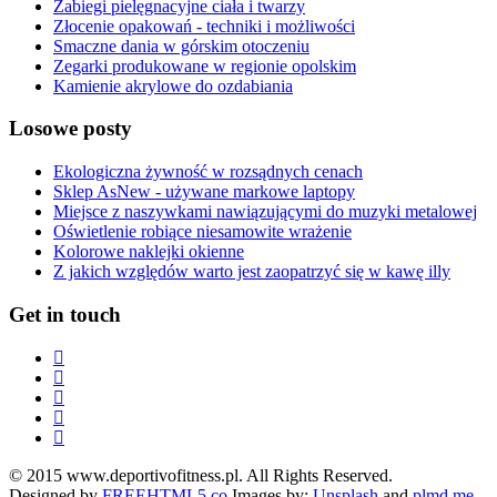
Zabiegi pielęgnacyjne ciała i twarzy
Złocenie opakowań - techniki i możliwości
Smaczne dania w górskim otoczeniu
Zegarki produkowane w regionie opolskim
Kamienie akrylowe do ozdabiania
Losowe posty
Ekologiczna żywność w rozsądnych cenach
Sklep AsNew - używane markowe laptopy
Miejsce z naszywkami nawiązującymi do muzyki metalowej
Oświetlenie robiące niesamowite wrażenie
Kolorowe naklejki okienne
Z jakich względów warto jest zaopatrzyć się w kawę illy
Get in touch
© 2015 www.deportivofitness.pl. All Rights Reserved.
Designed by
FREEHTML5.co
Images by:
Unsplash
and
plmd.me