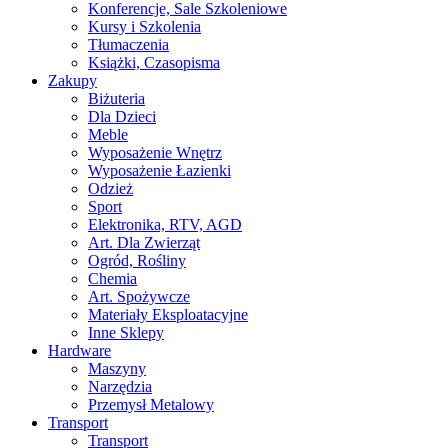
Konferencje, Sale Szkoleniowe
Kursy i Szkolenia
Tłumaczenia
Książki, Czasopisma
Zakupy
Biżuteria
Dla Dzieci
Meble
Wyposażenie Wnętrz
Wyposażenie Łazienki
Odzież
Sport
Elektronika, RTV, AGD
Art. Dla Zwierząt
Ogród, Rośliny
Chemia
Art. Spożywcze
Materiały Eksploatacyjne
Inne Sklepy
Hardware
Maszyny
Narzędzia
Przemysł Metalowy
Transport
Transport