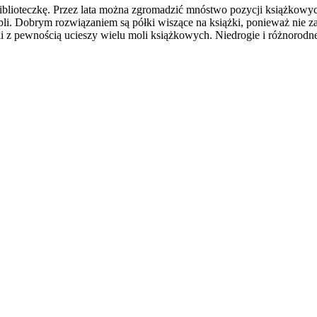
lioteczkę. Przez lata można zgromadzić mnóstwo pozycji książkowych, 
 Dobrym rozwiązaniem są półki wiszące na książki, ponieważ nie za
ni z pewnością ucieszy wielu moli książkowych. Niedrogie i różnorodn