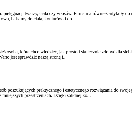
ielęgnacji twarzy, ciała czy włosów. Firma ma również artykuły do ma
kowa, balsamy do ciała, konturówki do...
steś osobą, która chce wiedzieć, jak prosto i skutecznie zdobyć dla sieb
rto jest sprawdzić naszą stronę i...
ób poszukujących praktycznego i estetycznego rozwiązania do swojeg
 mniejszych przestrzeniach. Dzięki solidnej ko...