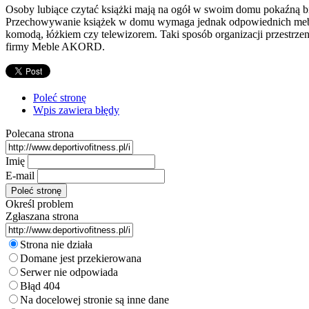
Osoby lubiące czytać książki mają na ogół w swoim domu pokaźną bib
Przechowywanie książek w domu wymaga jednak odpowiednich mebli.
komodą, łóżkiem czy telewizorem. Taki sposób organizacji przestrze
firmy Meble AKORD.
Poleć stronę
Wpis zawiera błędy
Polecana strona
Imię
E-mail
Określ problem
Zgłaszana strona
Strona nie działa
Domane jest przekierowana
Serwer nie odpowiada
Błąd 404
Na docelowej stronie są inne dane