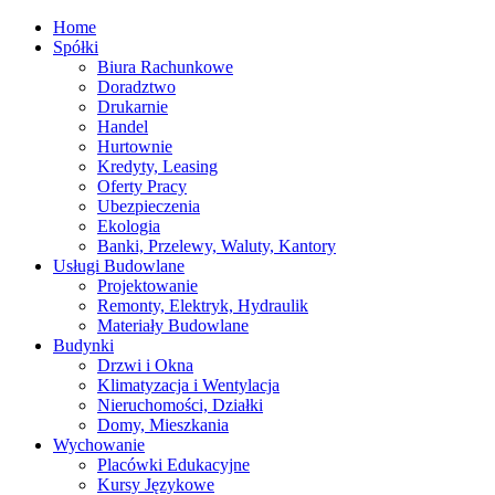
Home
Spółki
Biura Rachunkowe
Doradztwo
Drukarnie
Handel
Hurtownie
Kredyty, Leasing
Oferty Pracy
Ubezpieczenia
Ekologia
Banki, Przelewy, Waluty, Kantory
Usługi Budowlane
Projektowanie
Remonty, Elektryk, Hydraulik
Materiały Budowlane
Budynki
Drzwi i Okna
Klimatyzacja i Wentylacja
Nieruchomości, Działki
Domy, Mieszkania
Wychowanie
Placówki Edukacyjne
Kursy Językowe