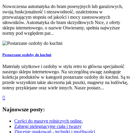
Nowoczesna automatyka do bram posesyjnych lub garażowych,
swoją funkcjonalność i niezawodność, uzależniona w
przeważającym stopniu od jakości i mocy zastosowanych
siłowników. Automatyka do bram skrzydłowych Nice, z oferty
sklepu internetowego, o nazwie Otwieramy, spełnia najwyższe
normy pod względem par...
Postarzane ozdoby do kuchni
Materiały użytkowe i ozdoby w stylu retro to główna specjalność
naszego sklepu internetowego. Na szczególną uwagę zasługuje
kolekcja produktów w kategorii postarzane ozdoby do kuchni. Są to
przede wszystkim takie akcesoria jak puszki, magnesy na lodówkę,
notesy przyklejane oraz wiele innych. Nasze postarz...
Najnowsze posty:
Części do maszyn rolniczych online.
Zabiegi pielęgnacyjne ciała i twarzy
Złocenie opakowań - techniki i możliwości