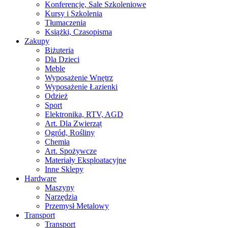
Konferencje, Sale Szkoleniowe
Kursy i Szkolenia
Tłumaczenia
Książki, Czasopisma
Zakupy
Biżuteria
Dla Dzieci
Meble
Wyposażenie Wnętrz
Wyposażenie Łazienki
Odzież
Sport
Elektronika, RTV, AGD
Art. Dla Zwierząt
Ogród, Rośliny
Chemia
Art. Spożywcze
Materiały Eksploatacyjne
Inne Sklepy
Hardware
Maszyny
Narzędzia
Przemysł Metalowy
Transport
Transport