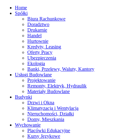
Home
Spółki
Biura Rachunkowe
Doradztwo
Drukarnie
Handel
Hurtownie
Kredyty, Leasing
Oferty Pracy
Ubezpieczenia
Ekologia
Banki, Przelewy, Waluty, Kantory
Usługi Budowlane
Projektowanie
Remonty, Elektryk, Hydraulik
Materiały Budowlane
Budynki
Drzwi i Okna
Klimatyzacja i Wentylacja
Nieruchomości, Działki
Domy, Mieszkania
Wychowanie
Placówki Edukacyjne
Kursy Językowe