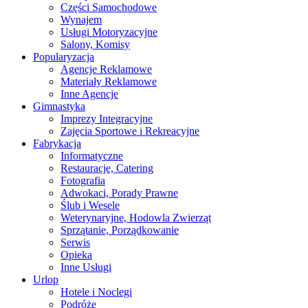
Części Samochodowe
Wynajem
Usługi Motoryzacyjne
Salony, Komisy
Popularyzacja
Agencje Reklamowe
Materiały Reklamowe
Inne Agencje
Gimnastyka
Imprezy Integracyjne
Zajęcia Sportowe i Rekreacyjne
Fabrykacja
Informatyczne
Restauracje, Catering
Fotografia
Adwokaci, Porady Prawne
Ślub i Wesele
Weterynaryjne, Hodowla Zwierząt
Sprzątanie, Porządkowanie
Serwis
Opieka
Inne Usługi
Urlop
Hotele i Noclegi
Podróże