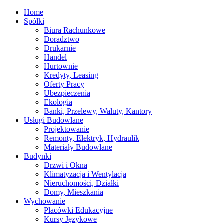
Home
Spółki
Biura Rachunkowe
Doradztwo
Drukarnie
Handel
Hurtownie
Kredyty, Leasing
Oferty Pracy
Ubezpieczenia
Ekologia
Banki, Przelewy, Waluty, Kantory
Usługi Budowlane
Projektowanie
Remonty, Elektryk, Hydraulik
Materiały Budowlane
Budynki
Drzwi i Okna
Klimatyzacja i Wentylacja
Nieruchomości, Działki
Domy, Mieszkania
Wychowanie
Placówki Edukacyjne
Kursy Językowe