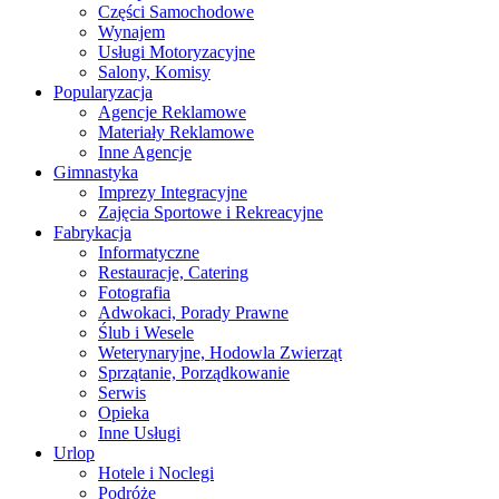
Części Samochodowe
Wynajem
Usługi Motoryzacyjne
Salony, Komisy
Popularyzacja
Agencje Reklamowe
Materiały Reklamowe
Inne Agencje
Gimnastyka
Imprezy Integracyjne
Zajęcia Sportowe i Rekreacyjne
Fabrykacja
Informatyczne
Restauracje, Catering
Fotografia
Adwokaci, Porady Prawne
Ślub i Wesele
Weterynaryjne, Hodowla Zwierząt
Sprzątanie, Porządkowanie
Serwis
Opieka
Inne Usługi
Urlop
Hotele i Noclegi
Podróże