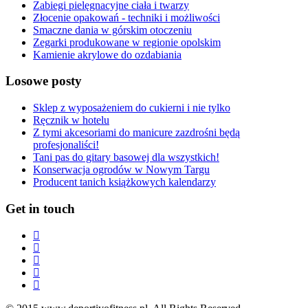
Zabiegi pielęgnacyjne ciała i twarzy
Złocenie opakowań - techniki i możliwości
Smaczne dania w górskim otoczeniu
Zegarki produkowane w regionie opolskim
Kamienie akrylowe do ozdabiania
Losowe posty
Sklep z wyposażeniem do cukierni i nie tylko
Ręcznik w hotelu
Z tymi akcesoriami do manicure zazdrośni będą
profesjonaliści!
Tani pas do gitary basowej dla wszystkich!
Konserwacja ogrodów w Nowym Targu
Producent tanich książkowych kalendarzy
Get in touch