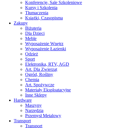
Konferencje, Sale Szkoleniowe
Kursy i Szkolenia
Tłumaczenia
Książki, Czasopisma
Zakupy
Biżuteria
Dla Dzieci
Meble
Wyposażenie Wnętrz
Wyposażenie Łazienki
Odzież
Sport
Elektronika, RTV, AGD
Art. Dla Zwierząt
Ogród, Rośliny
Chemia
Art. Spożywcze
Materiały Eksploatacyjne
Inne Sklepy
Hardware
Maszyny
Narzędzia
Przemysł Metalowy
Transport
Transport