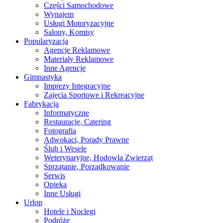
Części Samochodowe
Wynajem
Usługi Motoryzacyjne
Salony, Komisy
Popularyzacja
Agencje Reklamowe
Materiały Reklamowe
Inne Agencje
Gimnastyka
Imprezy Integracyjne
Zajęcia Sportowe i Rekreacyjne
Fabrykacja
Informatyczne
Restauracje, Catering
Fotografia
Adwokaci, Porady Prawne
Ślub i Wesele
Weterynaryjne, Hodowla Zwierząt
Sprzątanie, Porządkowanie
Serwis
Opieka
Inne Usługi
Urlop
Hotele i Noclegi
Podróże