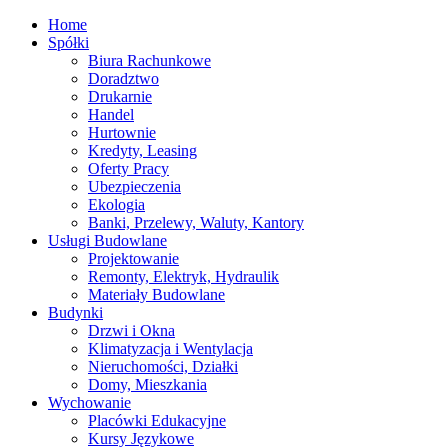
Home
Spółki
Biura Rachunkowe
Doradztwo
Drukarnie
Handel
Hurtownie
Kredyty, Leasing
Oferty Pracy
Ubezpieczenia
Ekologia
Banki, Przelewy, Waluty, Kantory
Usługi Budowlane
Projektowanie
Remonty, Elektryk, Hydraulik
Materiały Budowlane
Budynki
Drzwi i Okna
Klimatyzacja i Wentylacja
Nieruchomości, Działki
Domy, Mieszkania
Wychowanie
Placówki Edukacyjne
Kursy Językowe