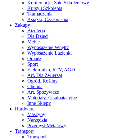
Konferencje, Sale Szkoleniowe
Kursy i Szkolenia
Tłumaczenia
Książki, Czasopisma
Zakupy
Biżuteria
Dla Dzieci
Meble
Wyposażenie Wnętrz
Wyposażenie Łazienki
Odzież
Sport
Elektronika, RTV, AGD
Art. Dla Zwierząt
Ogród, Rośliny
Chemia
Art. Spożywcze
Materiały Eksploatacyjne
Inne Sklepy
Hardware
Maszyny
Narzędzia
Przemysł Metalowy
Transport
Transport