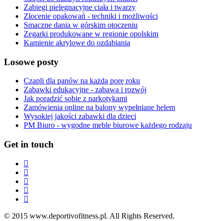
Zabiegi pielęgnacyjne ciała i twarzy
Złocenie opakowań - techniki i możliwości
Smaczne dania w górskim otoczeniu
Zegarki produkowane w regionie opolskim
Kamienie akrylowe do ozdabiania
Losowe posty
Czapli dla panów na każdą porę roku
Zabawki edukacyjne - zabawa i rozwój
Jak poradzić sobie z narkotykami
Zamówienia online na balony wypełniane helem
Wysokiej jakości zabawki dla dzieci
PM Biuro - wygodne meble biurowe każdego rodzaju
Get in touch
© 2015 www.deportivofitness.pl. All Rights Reserved.