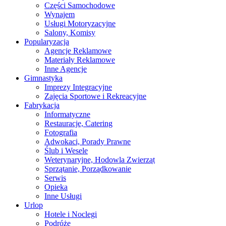
Części Samochodowe
Wynajem
Usługi Motoryzacyjne
Salony, Komisy
Popularyzacja
Agencje Reklamowe
Materiały Reklamowe
Inne Agencje
Gimnastyka
Imprezy Integracyjne
Zajęcia Sportowe i Rekreacyjne
Fabrykacja
Informatyczne
Restauracje, Catering
Fotografia
Adwokaci, Porady Prawne
Ślub i Wesele
Weterynaryjne, Hodowla Zwierząt
Sprzątanie, Porządkowanie
Serwis
Opieka
Inne Usługi
Urlop
Hotele i Noclegi
Podróże