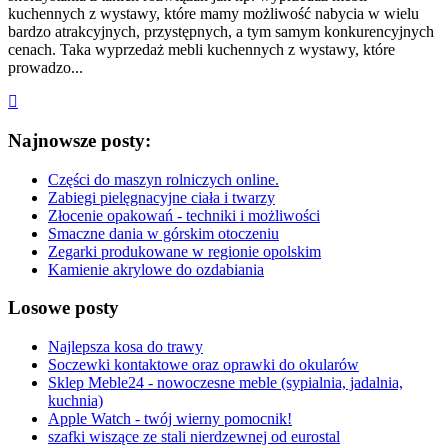
kuchennych z wystawy, które mamy możliwość nabycia w wielu
bardzo atrakcyjnych, przystępnych, a tym samym konkurencyjnych
cenach. Taka wyprzedaż mebli kuchennych z wystawy, które
prowadzo...
Najnowsze posty:
Części do maszyn rolniczych online.
Zabiegi pielęgnacyjne ciała i twarzy
Złocenie opakowań - techniki i możliwości
Smaczne dania w górskim otoczeniu
Zegarki produkowane w regionie opolskim
Kamienie akrylowe do ozdabiania
Losowe posty
Najlepsza kosa do trawy
Soczewki kontaktowe oraz oprawki do okularów
Sklep Meble24 - nowoczesne meble (sypialnia, jadalnia,
kuchnia)
Apple Watch - twój wierny pomocnik!
szafki wiszące ze stali nierdzewnej od eurostal