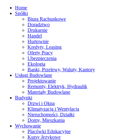
Home
Spółki
Biura Rachunkowe
Doradztwo
Drukarnie
Handel
Hurtownie
Kredyty, Leasing
Oferty Pracy
Ubezpieczenia
Ekologia
Banki, Przelewy, Waluty, Kantory
Usługi Budowlane
Projektowanie
Remonty, Elektryk, Hydraulik
Materiały Budowlane
Budynki
Drzwi i Okna
Klimatyzacja i Wentylacja
Nieruchomości, Działki
Domy, Mieszkania
Wychowanie
Placówki Edukacyjne
Kursy Językowe