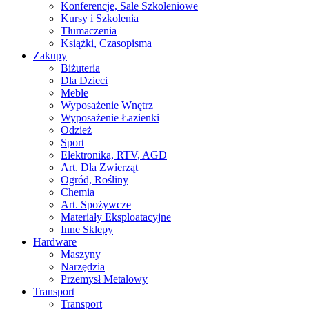
Konferencje, Sale Szkoleniowe
Kursy i Szkolenia
Tłumaczenia
Książki, Czasopisma
Zakupy
Biżuteria
Dla Dzieci
Meble
Wyposażenie Wnętrz
Wyposażenie Łazienki
Odzież
Sport
Elektronika, RTV, AGD
Art. Dla Zwierząt
Ogród, Rośliny
Chemia
Art. Spożywcze
Materiały Eksploatacyjne
Inne Sklepy
Hardware
Maszyny
Narzędzia
Przemysł Metalowy
Transport
Transport