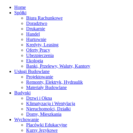
Home
Spółki
Biura Rachunkowe
Doradztwo
Drukarnie
Handel
Hurtownie
Kredyty, Leasing
Oferty Pracy
Ubezpieczenia
Ekologia
Banki, Przelewy, Waluty, Kantory
Usługi Budowlane
Projektowanie
Remonty, Elektryk, Hydraulik
Materiały Budowlane
Budynki
Drzwi i Okna
Klimatyzacja i Wentylacja
Nieruchomości, Działki
Domy, Mieszkania
Wychowanie
Placówki Edukacyjne
Kursy Językowe