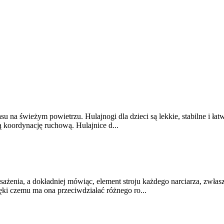
u na świeżym powietrzu. Hulajnogi dla dzieci są lekkie, stabilne i ła
ą koordynację ruchową. Hulajnice d...
żenia, a dokładniej mówiąc, element stroju każdego narciarza, zwłas
ki czemu ma ona przeciwdziałać różnego ro...