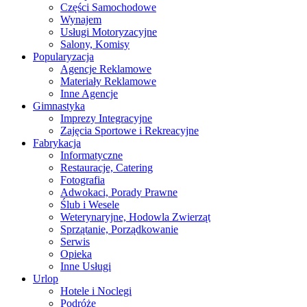
Części Samochodowe
Wynajem
Usługi Motoryzacyjne
Salony, Komisy
Popularyzacja
Agencje Reklamowe
Materiały Reklamowe
Inne Agencje
Gimnastyka
Imprezy Integracyjne
Zajęcia Sportowe i Rekreacyjne
Fabrykacja
Informatyczne
Restauracje, Catering
Fotografia
Adwokaci, Porady Prawne
Ślub i Wesele
Weterynaryjne, Hodowla Zwierząt
Sprzątanie, Porządkowanie
Serwis
Opieka
Inne Usługi
Urlop
Hotele i Noclegi
Podróże