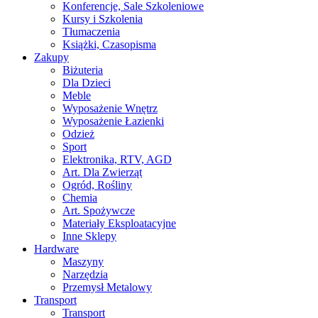
Konferencje, Sale Szkoleniowe
Kursy i Szkolenia
Tłumaczenia
Książki, Czasopisma
Zakupy
Biżuteria
Dla Dzieci
Meble
Wyposażenie Wnętrz
Wyposażenie Łazienki
Odzież
Sport
Elektronika, RTV, AGD
Art. Dla Zwierząt
Ogród, Rośliny
Chemia
Art. Spożywcze
Materiały Eksploatacyjne
Inne Sklepy
Hardware
Maszyny
Narzędzia
Przemysł Metalowy
Transport
Transport