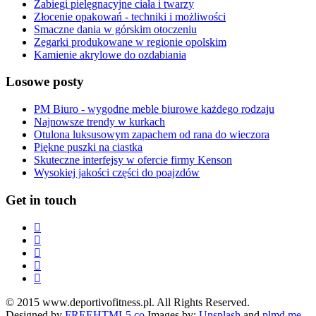
Zabiegi pielęgnacyjne ciała i twarzy
Złocenie opakowań - techniki i możliwości
Smaczne dania w górskim otoczeniu
Zegarki produkowane w regionie opolskim
Kamienie akrylowe do ozdabiania
Losowe posty
PM Biuro - wygodne meble biurowe każdego rodzaju
Najnowsze trendy w kurkach
Otulona luksusowym zapachem od rana do wieczora
Piękne puszki na ciastka
Skuteczne interfejsy w ofercie firmy Kenson
Wysokiej jakości części do poajzdów
Get in touch
© 2015 www.deportivofitness.pl. All Rights Reserved.
Designed by
FREEHTML5.co
Images by:
Unsplash
and
plmd.me